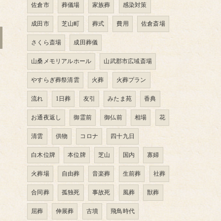
佐倉市
葬儀場
家族葬
感染対策
成田市
芝山町
葬式
費用
佐倉斎場
さくら斎場
成田葬儀
山桑メモリアルホール
山武郡市広域斎場
やすらぎ葬祭清雲
火葬
火葬プラン
流れ
1日葬
友引
みたま苑
香典
お通夜返し
御霊前
御仏前
相場
花
清雲
供物
コロナ
四十九日
白木位牌
本位牌
芝山
国内
寡婦
火葬場
自由葬
音楽葬
生前葬
社葬
合同葬
孤独死
事故死
風葬
獣葬
屈葬
伸展葬
古墳
飛鳥時代