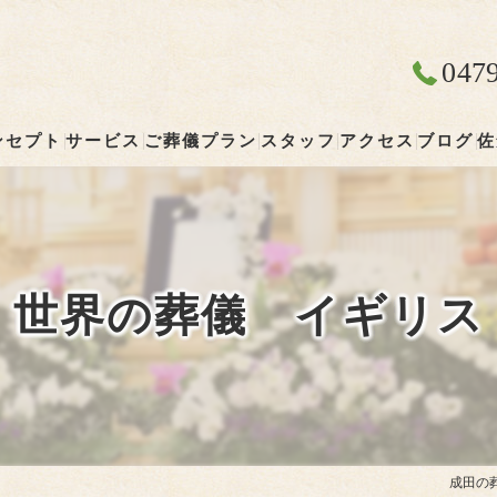
047
ンセプト
サービス
ご葬儀プラン
スタッフ
アクセス
ブログ
佐
成田の葬儀･やすらぎ葬祭 清雲の口コミ情報
やすらぎ葬祭 清雲
成田の葬儀･やすらぎ葬祭 清雲の評判
世界の葬儀 イギリス
成田の葬儀･やすらぎ葬祭 清雲のお客様の声
成田の