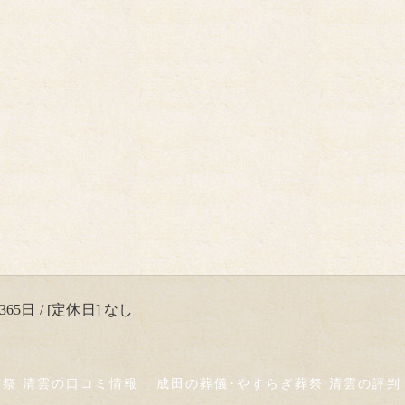
65日 / [定休日] なし
葬祭 清雲の口コミ情報
成田の葬儀･やすらぎ葬祭 清雲の評判