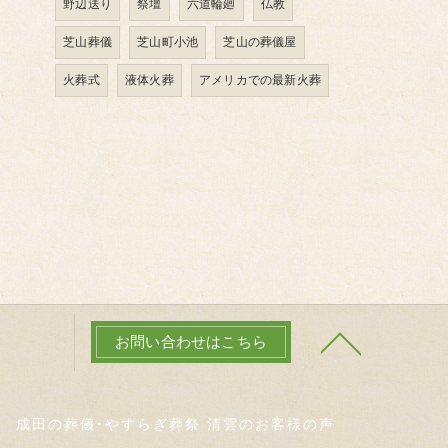
野辺送り
祭壇
六道輪廻
仏教
芝山葬儀
芝山町小池
芝山の葬儀屋
火葬式
液体火葬
アメリカでの最新火葬
お問い合わせはこちら
成田の葬儀･やすらぎ葬祭 清雲のお客様の声