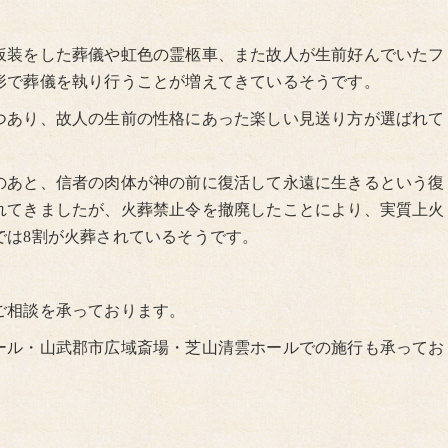
仮装をした葬儀や虹色の霊柩車、また故人が生前好んでいたフ
形で葬儀を執り行うことが増えてきているそうです。
つあり、故人の生前の性格にあった楽しい見送り方が選ばれて
のあと、信者の肉体が神の前に復活して永遠に生きるという復
れてきましたが、火葬禁止令を撤廃したことにより、実質上火
では8割が火葬されているそうです。
ご相談を承っております。
ール・山武郡市広域斎場・芝山清雲ホールでの施行も承ってお