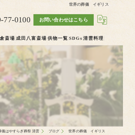
世界の葬儀 イギリス
9-77-0100
お問い合わせはこちら
倉斎場
成田八富斎場
供物一覧
SDGs
清雲料理
葬儀はやすらぎ葬祭 清雲
ブログ
世界の葬儀 イギリス