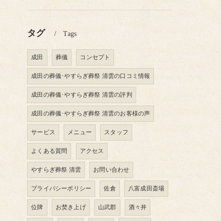
タグ
Tags
成田
葬儀
コンセプト
成田の葬儀･やすらぎ葬祭 清雲の口コミ情報
成田の葬儀･やすらぎ葬祭 清雲の評判
成田の葬儀･やすらぎ葬祭 清雲のお客様の声
サービス
メニュー
スタッフ
よくある質問
アクセス
やすらぎ葬祭 清雲
お問い合わせ
プライバシーポリシー
佐倉
八富成田斎場
位牌
お焚き上げ
山武郡
酒々井