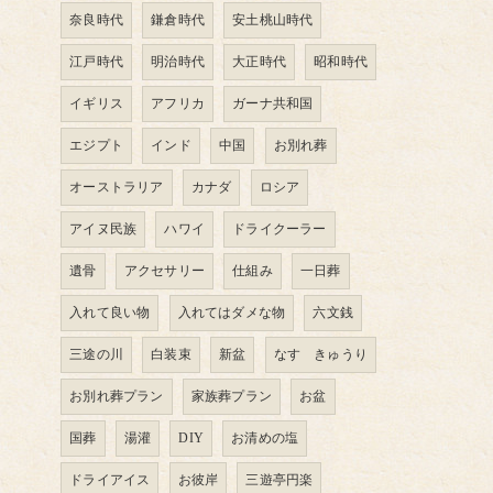
奈良時代
鎌倉時代
安土桃山時代
江戸時代
明治時代
大正時代
昭和時代
イギリス
アフリカ
ガーナ共和国
エジプト
インド
中国
お別れ葬
オーストラリア
カナダ
ロシア
アイヌ民族
ハワイ
ドライクーラー
遺骨
アクセサリー
仕組み
一日葬
入れて良い物
入れてはダメな物
六文銭
三途の川
白装束
新盆
なす きゅうり
お別れ葬プラン
家族葬プラン
お盆
国葬
湯灌
DIY
お清めの塩
ドライアイス
お彼岸
三遊亭円楽