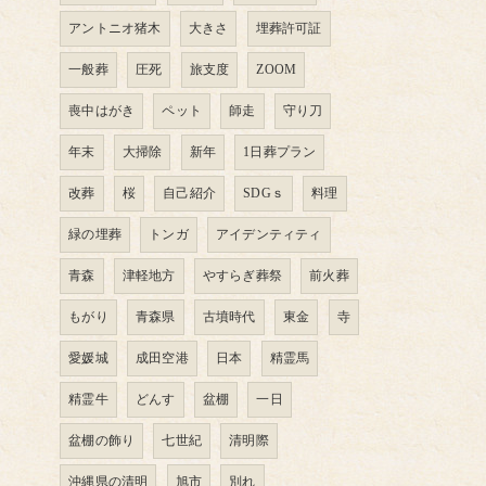
アントニオ猪木
大きさ
埋葬許可証
一般葬
圧死
旅支度
ZOOM
喪中はがき
ペット
師走
守り刀
年末
大掃除
新年
1日葬プラン
改葬
桜
自己紹介
SDGｓ
料理
緑の埋葬
トンガ
アイデンティティ
青森
津軽地方
やすらぎ葬祭
前火葬
もがり
青森県
古墳時代
東金
寺
愛媛城
成田空港
日本
精霊馬
精霊牛
どんす
盆棚
一日
盆棚の飾り
七世紀
清明際
沖縄県の清明
旭市
別れ