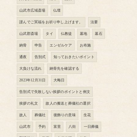
山武市広域斎場
仏壇
謹んでご冥福をお祈り申し上げます。
法要
山武郡斎場
タイ
仏教徒
墓地
墓石
納骨
申告
エンゼルケア
お布施
通夜
告別式
知っておきたいポイント
大負けな流れ
納骨先を確認する
2023年12月31日
大晦日
告別式で失敗しない挨拶のポイントと例文
挨拶の礼文
故人の搬送と葬儀社の選択
故人
葬儀社
後飾りの意味
生花
山武市
予約
富里
八街
一日葬儀