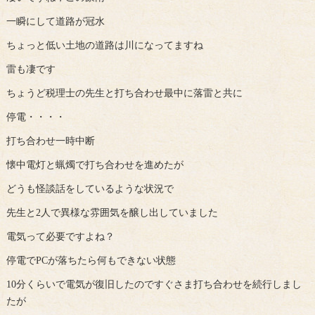
一瞬にして道路が冠水
ちょっと低い土地の道路は川になってますね
雷も凄です
ちょうど税理士の先生と打ち合わせ最中に落雷と共に
停電・・・・
打ち合わせ一時中断
懐中電灯と蝋燭で打ち合わせを進めたが
どうも怪談話をしているような状況で
先生と2人で異様な雰囲気を醸し出していました
電気って必要ですよね？
停電でPCが落ちたら何もできない状態
10分くらいで電気が復旧したのですぐさま打ち合わせを続行しまし
たが