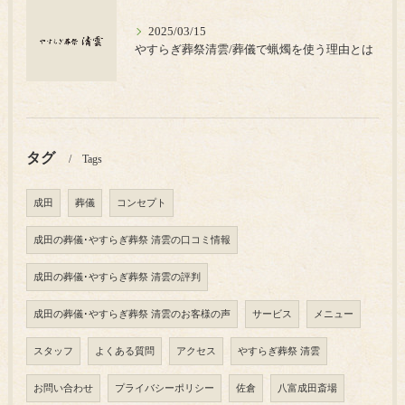
2025/03/15
やすらぎ葬祭清雲/葬儀で蝋燭を使う理由とは
タグ
Tags
成田
葬儀
コンセプト
成田の葬儀･やすらぎ葬祭 清雲の口コミ情報
成田の葬儀･やすらぎ葬祭 清雲の評判
成田の葬儀･やすらぎ葬祭 清雲のお客様の声
サービス
メニュー
スタッフ
よくある質問
アクセス
やすらぎ葬祭 清雲
お問い合わせ
プライバシーポリシー
佐倉
八富成田斎場