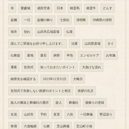
寺
愛媛城
成田空港
日本
精霊馬
精霊牛
どんす
盆棚
一日
盆棚の飾り
七世紀
清明際
沖縄県の清明
旭市
別れ
山武市広域斎場
仏壇
謹んでご冥福をお祈り申し上げます。
法要
山武郡斎場
タイ
仏教徒
墓地
墓石
納骨
申告
エンゼルケア
お布施
通夜
告別式
知っておきたいポイント
大負けな流れ
納骨先を確認する
2023年12月31日
大晦日
告別式で失敗しない挨拶のポイントと例文
挨拶の礼文
故人の搬送と葬儀社の選択
故人
葬儀社
後飾りの意味
生花
山武市
予約
富里
八街
一日葬儀
野辺送り
祭壇
六道輪廻
仏教
芝山葬儀
芝山町小池