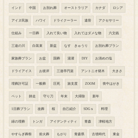
インド
中国
お別れ葬
オーストラリア
カナダ
ロシア
アイヌ民族
ハワイ
ドライクーラー
遺骨
アクセサリー
仕組み
一日葬
入れて良い物
入れてはダメな物
六文銭
三途の川
白装束
新盆
なす きゅうり
お別れ葬プラン
家族葬プラン
お盆
国葬
湯灌
DIY
お清めの塩
ドライアイス
お彼岸
三遊亭円楽
アントニオ猪木
大きさ
埋葬許可証
一般葬
圧死
旅支度
ZOOM
喪中はがき
ペット
師走
守り刀
年末
大掃除
新年
1日葬プラン
改葬
桜
自己紹介
SDGｓ
料理
緑の埋葬
トンガ
アイデンティティ
青森
津軽地方
やすらぎ葬祭
前火葬
もがり
青森県
古墳時代
東金