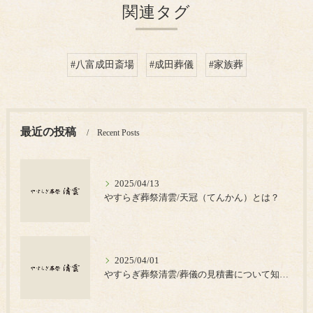
関連タグ
#八富成田斎場
#成田葬儀
#家族葬
最近の投稿
Recent Posts
2025/04/13
やすらぎ葬祭清雲/天冠（てんかん）とは？
2025/04/01
やすらぎ葬祭清雲/葬儀の見積書について知っておきたいポイント