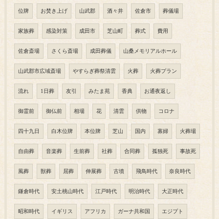
位牌
お焚き上げ
山武郡
酒々井
佐倉市
葬儀場
家族葬
感染対策
成田市
芝山町
葬式
費用
佐倉斎場
さくら斎場
成田葬儀
山桑メモリアルホール
山武郡市広域斎場
やすらぎ葬祭清雲
火葬
火葬プラン
流れ
1日葬
友引
みたま苑
香典
お通夜返し
御霊前
御仏前
相場
花
清雲
供物
コロナ
四十九日
白木位牌
本位牌
芝山
国内
寡婦
火葬場
自由葬
音楽葬
生前葬
社葬
合同葬
孤独死
事故死
風葬
獣葬
屈葬
伸展葬
古墳
飛鳥時代
奈良時代
鎌倉時代
安土桃山時代
江戸時代
明治時代
大正時代
昭和時代
イギリス
アフリカ
ガーナ共和国
エジプト