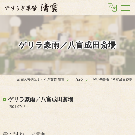
ゲリラ豪雨／八富成田斎場
成田の葬儀はやすらぎ葬祭 清雲
ブログ
ゲリラ豪雨／八富成田斎場
ゲリラ豪雨／八富成田斎場
2021/07/13
凄いですね，この豪雨