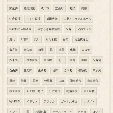
家族葬
感染対策
成田市
芝山町
葬式
費用
佐倉斎場
さくら斎場
成田葬儀
山桑メモリアルホール
山武郡市広域斎場
やすらぎ葬祭清雲
火葬
火葬プラン
流れ
1日葬
友引
みたま苑
香典
お通夜返し
御霊前
御仏前
相場
花
清雲
供物
コロナ
四十九日
白木位牌
本位牌
芝山
国内
寡婦
火葬場
自由葬
音楽葬
生前葬
社葬
合同葬
孤独死
事故死
風葬
獣葬
屈葬
伸展葬
古墳
飛鳥時代
奈良時代
鎌倉時代
安土桃山時代
江戸時代
明治時代
大正時代
昭和時代
イギリス
アフリカ
ガーナ共和国
エジプト
インド
中国
お別れ葬
オーストラリア
カナダ
ロシア