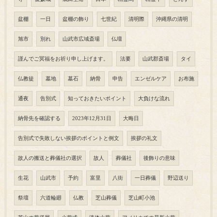
盆棚
一日
盆棚の飾り
七世紀
清明際
沖縄県の清明
旭市
別れ
山武市広域斎場
仏壇
謹んでご冥福をお祈り申し上げます。
法要
山武郡斎場
タイ
仏教徒
墓地
墓石
納骨
申告
エンゼルケア
お布施
通夜
告別式
知っておきたいポイント
大負けな流れ
納骨先を確認する
2023年12月31日
大晦日
告別式で失敗しない挨拶のポイントと例文
挨拶の礼文
故人の搬送と葬儀社の選択
故人
葬儀社
後飾りの意味
生花
山武市
予約
富里
八街
一日葬儀
野辺送り
祭壇
六道輪廻
仏教
芝山葬儀
芝山町小池