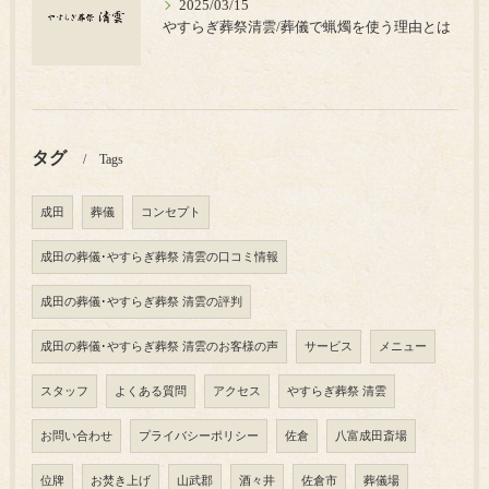
2025/03/15
やすらぎ葬祭清雲/葬儀で蝋燭を使う理由とは
タグ
Tags
成田
葬儀
コンセプト
成田の葬儀･やすらぎ葬祭 清雲の口コミ情報
成田の葬儀･やすらぎ葬祭 清雲の評判
成田の葬儀･やすらぎ葬祭 清雲のお客様の声
サービス
メニュー
スタッフ
よくある質問
アクセス
やすらぎ葬祭 清雲
お問い合わせ
プライバシーポリシー
佐倉
八富成田斎場
位牌
お焚き上げ
山武郡
酒々井
佐倉市
葬儀場