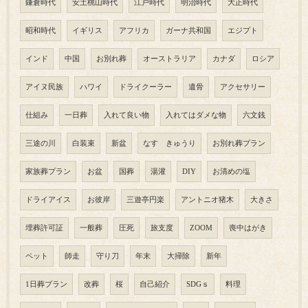
鎌倉時代
安土桃山時代
江戸時代
明治時代
大正時代
昭和時代
イギリス
アフリカ
ガーナ共和国
エジプト
インド
中国
お別れ葬
オーストラリア
カナダ
ロシア
アイヌ民族
ハワイ
ドライクーラー
遺骨
アクセサリー
仕組み
一日葬
入れて良い物
入れてはダメな物
六文銭
三途の川
白装束
新盆
なす きゅうり
お別れ葬プラン
家族葬プラン
お盆
国葬
湯灌
DIY
お清めの塩
ドライアイス
お彼岸
三遊亭円楽
アントニオ猪木
大きさ
埋葬許可証
一般葬
圧死
旅支度
ZOOM
喪中はがき
ペット
師走
守り刀
年末
大掃除
新年
1日葬プラン
改葬
桜
自己紹介
SDGｓ
料理