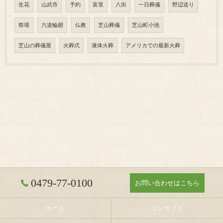
生花
山武市
予約
富里
八街
一日葬儀
野辺送り
祭壇
六道輪廻
仏教
芝山葬儀
芝山町小池
芝山の葬儀屋
火葬式
液体火葬
アメリカでの最新火葬
0479-77-0100
お問い合わせはこちら
ホーム
コンセプト