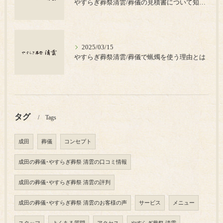
やすらぎ葬祭清雲/葬儀の見積書について知っておきたいポイント
2025/03/15
やすらぎ葬祭清雲/葬儀で蝋燭を使う理由とは
タグ
Tags
成田
葬儀
コンセプト
成田の葬儀･やすらぎ葬祭 清雲の口コミ情報
成田の葬儀･やすらぎ葬祭 清雲の評判
成田の葬儀･やすらぎ葬祭 清雲のお客様の声
サービス
メニュー