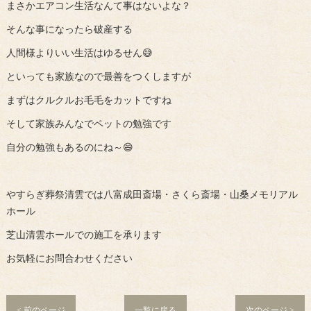
まさかエアコン生活なんて事はないよな？
そんな事になったら破産する
人間様よりいい生活はゆるせん😅
といっても家族なので最善をつくしますが
まずはクルクルお毛毛をカットですね
そして家族みんなでペットの勉強です
自分の勉強もあるのにね～😄
やすらぎ葬祭清雲では八富成田斎場・さくら斎場・山桑メモリアル
ホール
芝山清雲ホールでの施工を承ります
お気軽にお問合わせください
< 前のページ
一覧に戻る
次のページ >