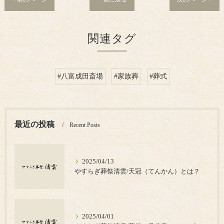
関連タグ
#八富成田斎場
#家族葬
#葬式
最近の投稿
Recent Posts
2025/04/13
やすらぎ葬祭清雲/天冠（てんかん）とは？
2025/04/01