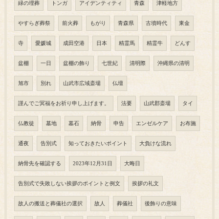
緑の埋葬
トンガ
アイデンティティ
青森
津軽地方
やすらぎ葬祭
前火葬
もがり
青森県
古墳時代
東金
寺
愛媛城
成田空港
日本
精霊馬
精霊牛
どんす
盆棚
一日
盆棚の飾り
七世紀
清明際
沖縄県の清明
旭市
別れ
山武市広域斎場
仏壇
謹んでご冥福をお祈り申し上げます。
法要
山武郡斎場
タイ
仏教徒
墓地
墓石
納骨
申告
エンゼルケア
お布施
通夜
告別式
知っておきたいポイント
大負けな流れ
納骨先を確認する
2023年12月31日
大晦日
告別式で失敗しない挨拶のポイントと例文
挨拶の礼文
故人の搬送と葬儀社の選択
故人
葬儀社
後飾りの意味