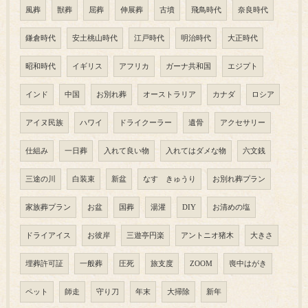
風葬
獣葬
屈葬
伸展葬
古墳
飛鳥時代
奈良時代
鎌倉時代
安土桃山時代
江戸時代
明治時代
大正時代
昭和時代
イギリス
アフリカ
ガーナ共和国
エジプト
インド
中国
お別れ葬
オーストラリア
カナダ
ロシア
アイヌ民族
ハワイ
ドライクーラー
遺骨
アクセサリー
仕組み
一日葬
入れて良い物
入れてはダメな物
六文銭
三途の川
白装束
新盆
なす きゅうり
お別れ葬プラン
家族葬プラン
お盆
国葬
湯灌
DIY
お清めの塩
ドライアイス
お彼岸
三遊亭円楽
アントニオ猪木
大きさ
埋葬許可証
一般葬
圧死
旅支度
ZOOM
喪中はがき
ペット
師走
守り刀
年末
大掃除
新年