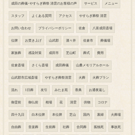
成田の葬儀･やすらぎ葬祭 清雲のお客様の声
サービス
メニュー
スタッフ
よくある質問
アクセス
やすらぎ葬祭 清雲
お問い合わせ
プライバシーポリシー
佐倉
八富成田斎場
位牌
お焚き上げ
山武郡
酒々井
佐倉市
葬儀場
家族葬
感染対策
成田市
芝山町
葬式
費用
佐倉斎場
さくら斎場
成田葬儀
山桑メモリアルホール
山武郡市広域斎場
やすらぎ葬祭清雲
火葬
火葬プラン
流れ
1日葬
友引
みたま苑
香典
お通夜返し
御霊前
御仏前
相場
花
清雲
供物
コロナ
四十九日
白木位牌
本位牌
芝山
国内
寡婦
火葬場
自由葬
音楽葬
生前葬
社葬
合同葬
孤独死
事故死