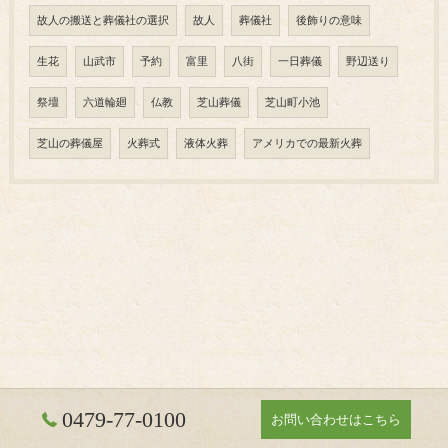
故人の搬送と葬儀社の選択
故人
葬儀社
後飾りの意味
生花
山武市
予約
富里
八街
一日葬儀
野辺送り
祭壇
六道輪廻
仏教
芝山葬儀
芝山町小池
芝山の葬儀屋
火葬式
液体火葬
アメリカでの最新火葬
0479-77-0100
お問い合わせはこちら