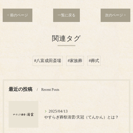
< 前のページ
一覧に戻る
次のページ >
関連タグ
#八富成田斎場
#家族葬
#葬式
最近の投稿
Recent Posts
2025/04/13
やすらぎ葬祭清雲/天冠（てんかん）とは？