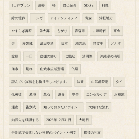
1日葬プラン
改葬
桜
自己紹介
SDGｓ
料理
緑の埋葬
トンガ
アイデンティティ
青森
津軽地方
やすらぎ葬祭
前火葬
もがり
青森県
古墳時代
東金
寺
愛媛城
成田空港
日本
精霊馬
精霊牛
どんす
盆棚
一日
盆棚の飾り
七世紀
清明際
沖縄県の清明
旭市
別れ
山武市広域斎場
仏壇
謹んでご冥福をお祈り申し上げます。
法要
山武郡斎場
タイ
仏教徒
墓地
墓石
納骨
申告
エンゼルケア
お布施
通夜
告別式
知っておきたいポイント
大負けな流れ
納骨先を確認する
2023年12月31日
大晦日
告別式で失敗しない挨拶のポイントと例文
挨拶の礼文