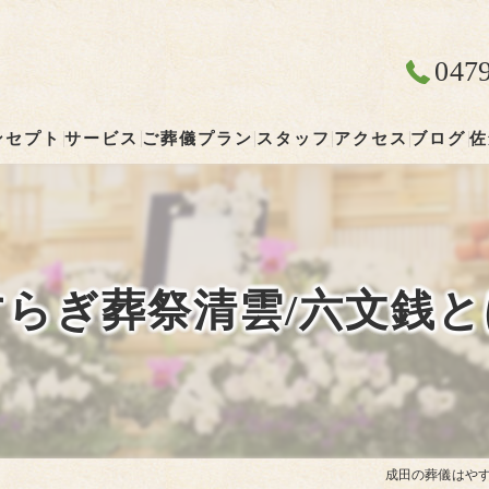
047
ンセプト
サービス
ご葬儀プラン
スタッフ
アクセス
ブログ
佐
成田の葬儀･やすらぎ葬祭 清雲の口コミ情報
やすらぎ葬祭 清雲
成田の葬儀･やすらぎ葬祭 清雲の評判
すらぎ葬祭清雲/六文銭と
成田の葬儀･やすらぎ葬祭 清雲のお客様の声
成田の葬儀はやす