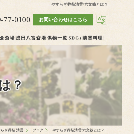
やすらぎ葬祭清雲/六文銭とは？
9-77-0100
お問い合わせはこちら
倉斎場
成田八富斎場
供物一覧
SDGs
清雲料理
は？
らぎ葬祭 清雲
ブログ
やすらぎ葬祭清雲/六文銭とは？