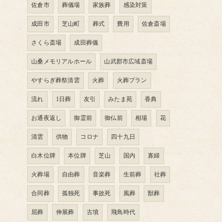
佐倉市
葬儀場
家族葬
感染対策
成田市
芝山町
葬式
費用
佐倉斎場
さくら斎場
成田葬儀
山桑メモリアルホール
山武郡市広域斎場
やすらぎ葬祭清雲
火葬
火葬プラン
流れ
1日葬
友引
みたま苑
香典
お通夜返し
御霊前
御仏前
相場
花
清雲
供物
コロナ
四十九日
白木位牌
本位牌
芝山
国内
寡婦
火葬場
自由葬
音楽葬
生前葬
社葬
合同葬
孤独死
事故死
風葬
獣葬
屈葬
伸展葬
古墳
飛鳥時代