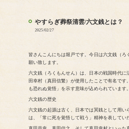
やすらぎ葬祭清雲/六文銭とは？
2025/02/27
皆さんこんにちは堀戸です。今日は六文銭（ろ
願い致します。
六文銭（ろくもんせん）は、日本の戦国時代に
田幸村（真田信繁）が使用したことで有名です
も恐れぬ覚悟」を示す意味が込められています
六文銭の歴史
六文銭の起源は古く、日本では冥銭として用い
は、「常に死を覚悟して戦う」精神を表してい
真田昌幸、真田信之、そして真田幸村といった