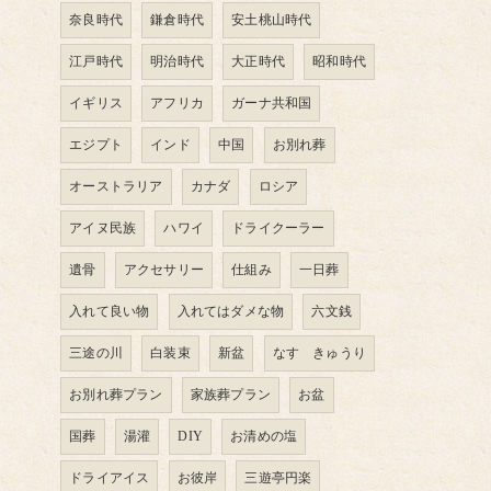
奈良時代
鎌倉時代
安土桃山時代
江戸時代
明治時代
大正時代
昭和時代
イギリス
アフリカ
ガーナ共和国
エジプト
インド
中国
お別れ葬
オーストラリア
カナダ
ロシア
アイヌ民族
ハワイ
ドライクーラー
遺骨
アクセサリー
仕組み
一日葬
入れて良い物
入れてはダメな物
六文銭
三途の川
白装束
新盆
なす きゅうり
お別れ葬プラン
家族葬プラン
お盆
国葬
湯灌
DIY
お清めの塩
ドライアイス
お彼岸
三遊亭円楽