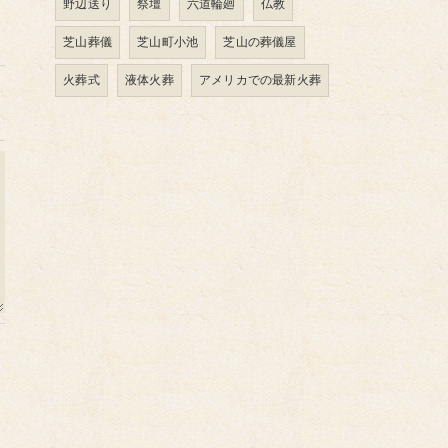
野辺送り
祭壇
六道輪廻
仏教
芝山葬儀
芝山町小池
芝山の葬儀屋
火葬式
液体火葬
アメリカでの最新火葬