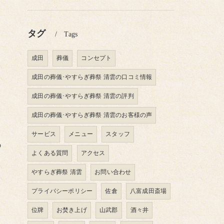
タグ
Tags
成田
葬儀
コンセプト
成田の葬儀･やすらぎ葬祭 清雲の口コミ情報
成田の葬儀･やすらぎ葬祭 清雲の評判
成田の葬儀･やすらぎ葬祭 清雲のお客様の声
サービス
メニュー
スタッフ
の
よくある質問
アクセス
やすらぎ葬祭 清雲
お問い合わせ
プライバシーポリシー
佐倉
八富成田斎場
位牌
お焚き上げ
山武郡
酒々井