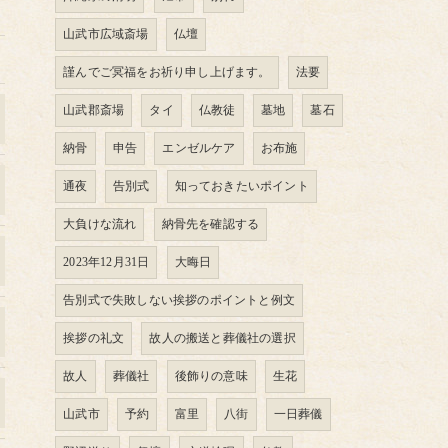
山武市広域斎場
仏壇
謹んでご冥福をお祈り申し上げます。
法要
山武郡斎場
タイ
仏教徒
墓地
墓石
納骨
申告
エンゼルケア
お布施
通夜
告別式
知っておきたいポイント
大負けな流れ
納骨先を確認する
2023年12月31日
大晦日
告別式で失敗しない挨拶のポイントと例文
挨拶の礼文
故人の搬送と葬儀社の選択
故人
葬儀社
後飾りの意味
生花
山武市
予約
富里
八街
一日葬儀