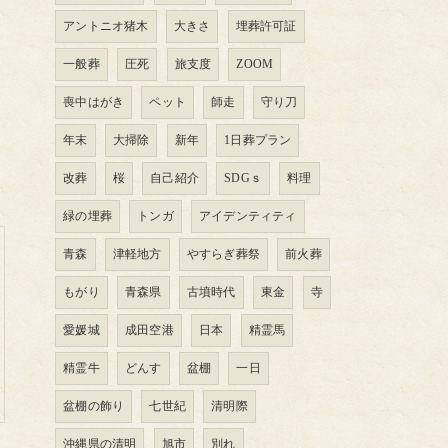
アントニオ猪木
大きさ
埋葬許可証
一般葬
圧死
旅支度
ZOOM
喪中はがき
ペット
師走
守り刀
年末
大掃除
新年
1日葬プラン
改葬
桜
自己紹介
SDGｓ
料理
緑の埋葬
トンガ
アイデンティティ
青森
津軽地方
やすらぎ葬祭
前火葬
もがり
青森県
古墳時代
東金
寺
愛媛城
成田空港
日本
精霊馬
精霊牛
どんす
盆棚
一日
盆棚の飾り
七世紀
清明際
沖縄県の清明
旭市
別れ