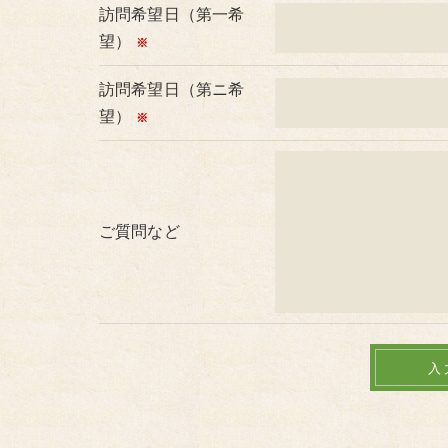
訪問希望日（第一希
望）
※
訪問希望日（第ニ希
望）
※
ご質問など