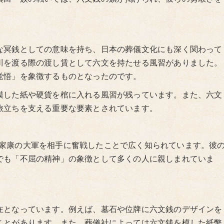
な冥銭としての意味を持ち、日本の葬儀文化にも深く関わって
川を渡る際の渡し賃として六文を持たせる風習がありました。
覚悟」を象徴するものとなったのです。
模した紙や硬貨を棺に入れる風習が残っています。また、六文
旅立ちを支える重要な要素とされています。
で徳川家康の大軍を相手に奮戦したことで広く知られています。彼
でも「不屈の精神」の象徴として多くの人に親しまれていま
在となっています。例えば、墓石や位牌に六文銭のデザインを
ことがあります。また、葬儀社によっては六文銭を模した紙幣