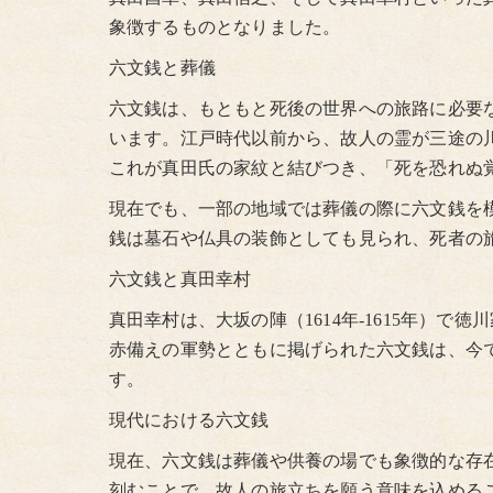
象徴するものとなりました。
六文銭と葬儀
六文銭は、もともと死後の世界への旅路に必要
います。江戸時代以前から、故人の霊が三途の
これが真田氏の家紋と結びつき、「死を恐れぬ
現在でも、一部の地域では葬儀の際に六文銭を
銭は墓石や仏具の装飾としても見られ、死者の
六文銭と真田幸村
真田幸村は、大坂の陣（1614年-1615年）
赤備えの軍勢とともに掲げられた六文銭は、今
す。
現代における六文銭
現在、六文銭は葬儀や供養の場でも象徴的な存
刻むことで、故人の旅立ちを願う意味を込める