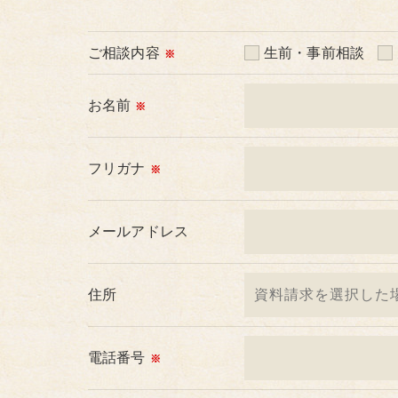
＜個人情報の委託について＞
ご相談内容
生前・事前相談
※
当社では、利用目的の達成に必要な範囲にお
これらの委託先に対しては個人情報保護契約
お名前
※
＜個人情報の安全管理＞
当社では、個人情報の漏洩等がなされないよ
フリガナ
※
＜個人情報を与えなかった場合に生じる結果
メールアドレス
必要な情報を頂けない場合は、それに対応し
めご了承ください。
住所
＜個人情報の開示･訂正・削除･利用停止の手
当社では、お客様の個人情報の開示･訂正･削
ご本人である事を確認のうえ、対応させて頂
電話番号
※
個人情報の開示･訂正･削除・利用停止の具体