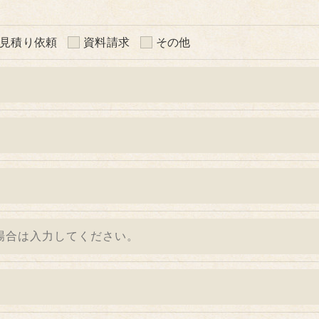
見積り依頼
資料請求
その他
いて、個人情報を外部に委託する場合があります。
等の措置をとり、適切な監督を行います。
う、適切に安全管理対策を実施します。
＞
た当社のサービスをご提供できない場合がございますので予
続について＞
除・利用停止の手続を定めさせて頂いております。
きます。
的手続きにつきましては、お電話でお問合せ下さい。