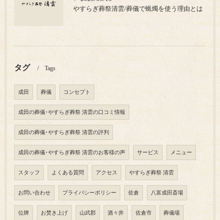
やすらぎ葬祭清雲/葬儀で蝋燭を使う理由とは
タグ
Tags
成田
葬儀
コンセプト
成田の葬儀･やすらぎ葬祭 清雲の口コミ情報
成田の葬儀･やすらぎ葬祭 清雲の評判
成田の葬儀･やすらぎ葬祭 清雲のお客様の声
サービス
メニュー
スタッフ
よくある質問
アクセス
やすらぎ葬祭 清雲
お問い合わせ
プライバシーポリシー
佐倉
八富成田斎場
位牌
お焚き上げ
山武郡
酒々井
佐倉市
葬儀場