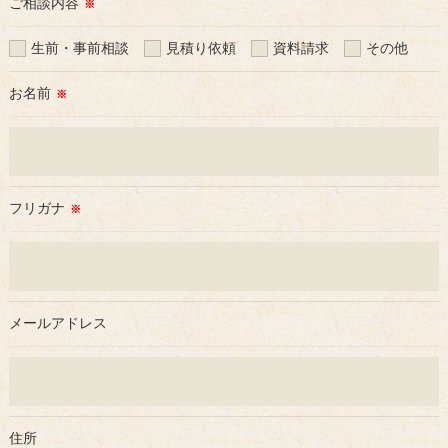
ご相談内容
※
＜個人情報の委託について＞
当社では、利用目的の達成に必要な範囲において、個人情報を
生前・事前相談
見積り依頼
資料請求
その他
外部に委託する場合があります。
これらの委託先に対しては個人情報保護契約等の措置をとり、
お名前
※
適切な監督を行います。
＜個人情報の安全管理＞
当社では、個人情報の漏洩等がなされないよう、適切に安全管
理対策を実施します。
フリガナ
※
＜個人情報を与えなかった場合に生じる結果＞
必要な情報を頂けない場合は、それに対応した当社のサービス
をご提供できない場合がございますので予めご了承ください。
メールアドレス
＜個人情報の開示･訂正・削除･利用停止の手続について＞
当社では、お客様の個人情報の開示･訂正･削除・利用停止の手
続を定めさせて頂いております。
ご本人である事を確認のうえ、対応させて頂きます。
住所
個人情報の開示･訂正･削除・利用停止の具体的手続きにつきま