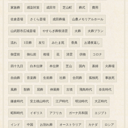
家族葬
感染対策
成田市
芝山町
葬式
費用
佐倉斎場
さくら斎場
成田葬儀
山桑メモリアルホール
山武郡市広域斎場
やすらぎ葬祭清雲
火葬
火葬プラン
流れ
1日葬
友引
みたま苑
香典
お通夜返し
御霊前
御仏前
相場
花
清雲
供物
コロナ
四十九日
白木位牌
本位牌
芝山
国内
寡婦
火葬場
自由葬
音楽葬
生前葬
社葬
合同葬
孤独死
事故死
風葬
獣葬
屈葬
伸展葬
古墳
飛鳥時代
奈良時代
鎌倉時代
安土桃山時代
江戸時代
明治時代
大正時代
昭和時代
イギリス
アフリカ
ガーナ共和国
エジプト
インド
中国
お別れ葬
オーストラリア
カナダ
ロシア