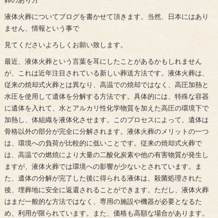
葬のあり方
液体火葬についてブログを書かせて頂きます。当然、日本にはあり
ません、情報という事で
見てくださいよろしくお願い致します。
最近、液体火葬という言葉を耳にしたことがあるかもしれません
が、これは近年注目されている新しい葬送方法です。液体火葬は、
従来の焼却式火葬とは異なり、高温での焼却ではなく、高圧加熱と
水圧を使用して遺体を分解する方法です。具体的には、特殊な容器
に遺体を入れて、水とアルカリ性化学物質を加えた高圧の環境下で
加熱し、体組織を液体化させます。このプロセスによって、遺体は
骨格以外の部分が完全に分解されます。液体火葬のメリットの一つ
は、環境への負荷が比較的に低いことです。従来の焼却式火葬で
は、高温での燃焼により大量の二酸化炭素や他の有害物質が発生し
ますが、液体火葬では環境への影響が少ないとされています。ま
た、遺体の分解が完了した後に得られる液体は、殺菌処理された
後、埋葬地に安全に返還されることができます。ただし、液体火葬
はまだ一般的な方法ではなく、専用の施設や機器が必要となるた
め、利用が限られています。また、価格も高額な場合があります。