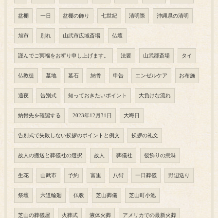
盆棚
一日
盆棚の飾り
七世紀
清明際
沖縄県の清明
旭市
別れ
山武市広域斎場
仏壇
謹んでご冥福をお祈り申し上げます。
法要
山武郡斎場
タイ
仏教徒
墓地
墓石
納骨
申告
エンゼルケア
お布施
通夜
告別式
知っておきたいポイント
大負けな流れ
納骨先を確認する
2023年12月31日
大晦日
告別式で失敗しない挨拶のポイントと例文
挨拶の礼文
故人の搬送と葬儀社の選択
故人
葬儀社
後飾りの意味
生花
山武市
予約
富里
八街
一日葬儀
野辺送り
祭壇
六道輪廻
仏教
芝山葬儀
芝山町小池
芝山の葬儀屋
火葬式
液体火葬
アメリカでの最新火葬