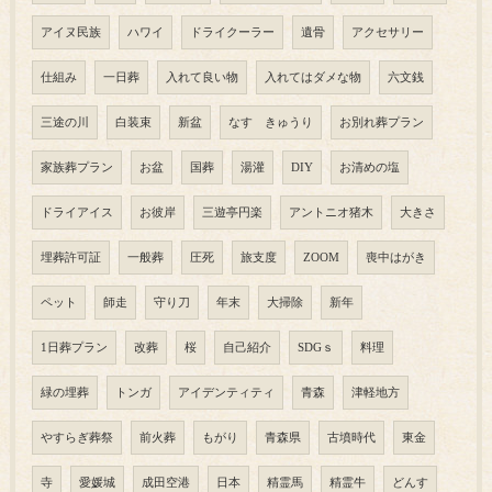
アイヌ民族
ハワイ
ドライクーラー
遺骨
アクセサリー
仕組み
一日葬
入れて良い物
入れてはダメな物
六文銭
三途の川
白装束
新盆
なす きゅうり
お別れ葬プラン
家族葬プラン
お盆
国葬
湯灌
DIY
お清めの塩
ドライアイス
お彼岸
三遊亭円楽
アントニオ猪木
大きさ
埋葬許可証
一般葬
圧死
旅支度
ZOOM
喪中はがき
ペット
師走
守り刀
年末
大掃除
新年
1日葬プラン
改葬
桜
自己紹介
SDGｓ
料理
緑の埋葬
トンガ
アイデンティティ
青森
津軽地方
やすらぎ葬祭
前火葬
もがり
青森県
古墳時代
東金
寺
愛媛城
成田空港
日本
精霊馬
精霊牛
どんす