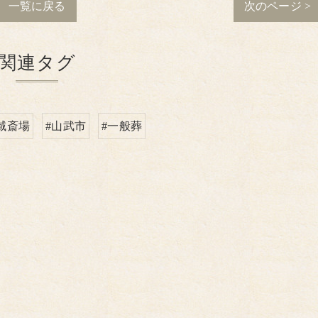
一覧に戻る
次のページ >
関連タグ
域斎場
#山武市
#一般葬