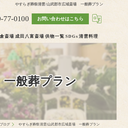
やすらぎ葬祭清雲/山武郡市広域斎場 一般葬プラン
9-77-0100
お問い合わせはこちら
倉斎場
成田八富斎場
供物一覧
SDGs
清雲料理
 一般葬プラン
ブログ
やすらぎ葬祭清雲/山武郡市広域斎場 一般葬プラン