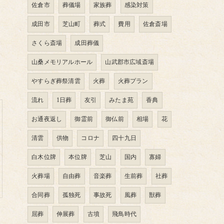
佐倉市
葬儀場
家族葬
感染対策
成田市
芝山町
葬式
費用
佐倉斎場
さくら斎場
成田葬儀
山桑メモリアルホール
山武郡市広域斎場
やすらぎ葬祭清雲
火葬
火葬プラン
流れ
1日葬
友引
みたま苑
香典
お通夜返し
御霊前
御仏前
相場
花
清雲
供物
コロナ
四十九日
白木位牌
本位牌
芝山
国内
寡婦
火葬場
自由葬
音楽葬
生前葬
社葬
合同葬
孤独死
事故死
風葬
獣葬
屈葬
伸展葬
古墳
飛鳥時代