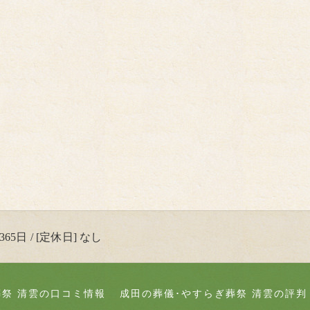
65日 / [定休日] なし
葬祭 清雲の口コミ情報
成田の葬儀･やすらぎ葬祭 清雲の評判