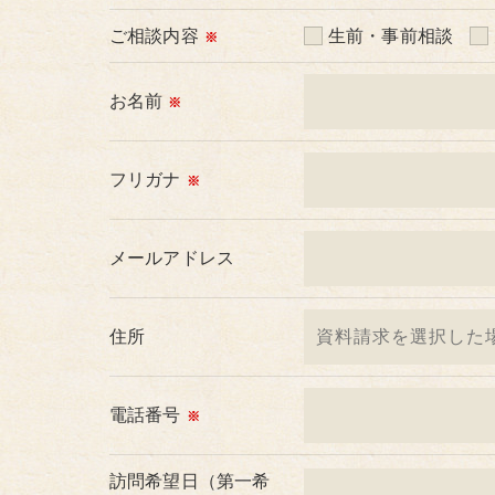
＜個人情報の委託について＞
ご相談内容
生前・事前相談
※
当社では、利用目的の達成に必要な範囲にお
これらの委託先に対しては個人情報保護契約
お名前
※
＜個人情報の安全管理＞
当社では、個人情報の漏洩等がなされないよ
フリガナ
※
＜個人情報を与えなかった場合に生じる結果
メールアドレス
必要な情報を頂けない場合は、それに対応し
めご了承ください。
住所
＜個人情報の開示･訂正・削除･利用停止の手
当社では、お客様の個人情報の開示･訂正･削
ご本人である事を確認のうえ、対応させて頂
電話番号
※
個人情報の開示･訂正･削除・利用停止の具体
訪問希望日（第一希