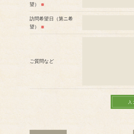
望）
※
訪問希望日（第ニ希
望）
※
ご質問など