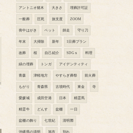
アントニオ猪木
大きさ
埋葬許可証
一般葬
圧死
旅支度
ZOOM
喪中はがき
ペット
師走
守り刀
年末
大掃除
新年
1日葬プラン
改葬
桜
自己紹介
SDGｓ
料理
緑の埋葬
トンガ
アイデンティティ
青森
津軽地方
やすらぎ葬祭
前火葬
もがり
青森県
古墳時代
東金
寺
愛媛城
成田空港
日本
精霊馬
精霊牛
どんす
盆棚
一日
盆棚の飾り
七世紀
清明際
沖縄県の清明
旭市
別れ