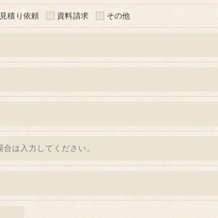
見積り依頼
資料請求
その他
いて、個人情報を外部に委託する場合があります。
等の措置をとり、適切な監督を行います。
う、適切に安全管理対策を実施します。
＞
た当社のサービスをご提供できない場合がございますので予
続について＞
除・利用停止の手続を定めさせて頂いております。
きます。
的手続きにつきましては、お電話でお問合せ下さい。