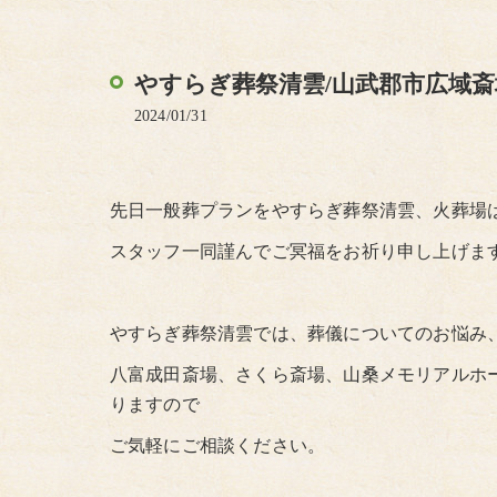
やすらぎ葬祭清雲/山武郡市広域
2024/01/31
先日一般葬プランをやすらぎ葬祭清雲、火葬場
スタッフ一同謹んでご冥福をお祈り申し上げま
やすらぎ葬祭清雲では、葬儀についてのお悩み
八富成田斎場、さくら斎場、山桑メモリアルホ
りますので
ご気軽にご相談ください。