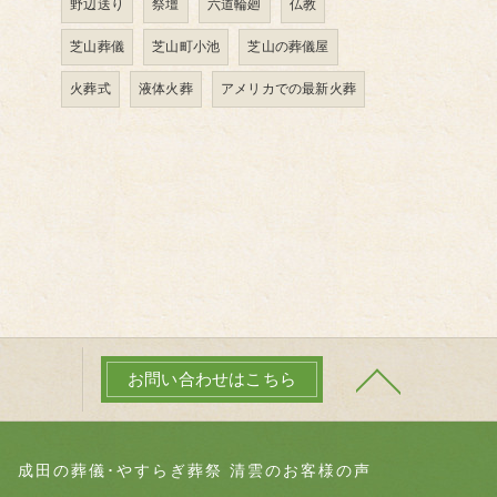
野辺送り
祭壇
六道輪廻
仏教
芝山葬儀
芝山町小池
芝山の葬儀屋
火葬式
液体火葬
アメリカでの最新火葬
お問い合わせはこちら
成田の葬儀･やすらぎ葬祭 清雲のお客様の声