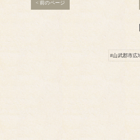
< 前のページ
#山武郡市広