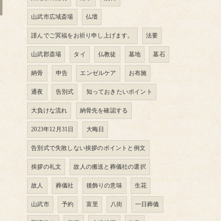
山武市広域斎場
仏壇
謹んでご冥福をお祈り申し上げます。
法要
山武郡斎場
タイ
仏教徒
墓地
墓石
納骨
申告
エンゼルケア
お布施
通夜
告別式
知っておきたいポイント
大負けな流れ
納骨先を確認する
2023年12月31日
大晦日
告別式で失敗しない挨拶のポイントと例文
挨拶の礼文
故人の搬送と葬儀社の選択
故人
葬儀社
後飾りの意味
生花
山武市
予約
富里
八街
一日葬儀