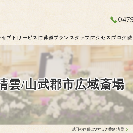
047
ンセプト
サービス
ご葬儀プラン
スタッフ
アクセス
ブログ
佐
成田の葬儀･やすらぎ葬祭 清雲の口コミ情報
やすらぎ葬祭 清雲
成田の葬儀･やすらぎ葬祭 清雲の評判
清雲/山武郡市広域斎場
成田の葬儀･やすらぎ葬祭 清雲のお客様の声
成田の葬儀はやすらぎ葬祭 清雲