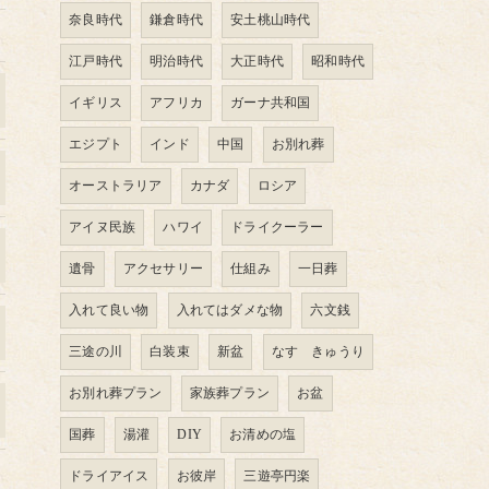
奈良時代
鎌倉時代
安土桃山時代
江戸時代
明治時代
大正時代
昭和時代
イギリス
アフリカ
ガーナ共和国
エジプト
インド
中国
お別れ葬
オーストラリア
カナダ
ロシア
アイヌ民族
ハワイ
ドライクーラー
遺骨
アクセサリー
仕組み
一日葬
入れて良い物
入れてはダメな物
六文銭
三途の川
白装束
新盆
なす きゅうり
お別れ葬プラン
家族葬プラン
お盆
国葬
湯灌
DIY
お清めの塩
ドライアイス
お彼岸
三遊亭円楽