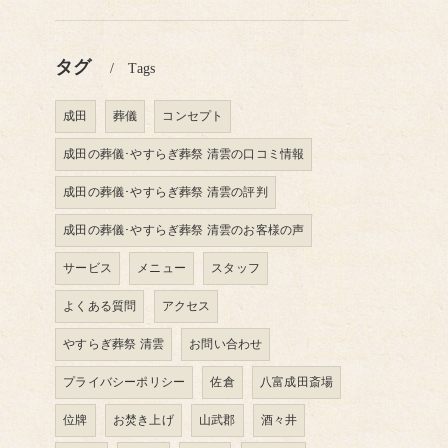
タグ
Tags
成田
葬儀
コンセプト
成田の葬儀･やすらぎ葬祭 清雲の口コミ情報
成田の葬儀･やすらぎ葬祭 清雲の評判
成田の葬儀･やすらぎ葬祭 清雲のお客様の声
サービス
メニュー
スタッフ
よくある質問
アクセス
やすらぎ葬祭 清雲
お問い合わせ
プライバシーポリシー
佐倉
八富成田斎場
位牌
お焚き上げ
山武郡
酒々井