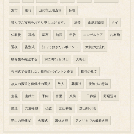
旭市
別れ
山武市広域斎場
仏壇
謹んでご冥福をお祈り申し上げます。
法要
山武郡斎場
タイ
仏教徒
墓地
墓石
納骨
申告
エンゼルケア
お布施
通夜
告別式
知っておきたいポイント
大負けな流れ
納骨先を確認する
2023年12月31日
大晦日
告別式で失敗しない挨拶のポイントと例文
挨拶の礼文
故人の搬送と葬儀社の選択
故人
葬儀社
後飾りの意味
生花
山武市
予約
富里
八街
一日葬儀
野辺送り
祭壇
六道輪廻
仏教
芝山葬儀
芝山町小池
芝山の葬儀屋
火葬式
液体火葬
アメリカでの最新火葬