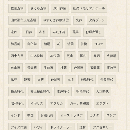
佐倉斎場
さくら斎場
成田葬儀
山桑メモリアルホール
山武郡市広域斎場
やすらぎ葬祭清雲
火葬
火葬プラン
流れ
1日葬
友引
みたま苑
香典
お通夜返し
御霊前
御仏前
相場
花
清雲
供物
コロナ
四十九日
白木位牌
本位牌
芝山
国内
寡婦
火葬場
自由葬
音楽葬
生前葬
社葬
合同葬
孤独死
事故死
風葬
獣葬
屈葬
伸展葬
古墳
飛鳥時代
奈良時代
鎌倉時代
安土桃山時代
江戸時代
明治時代
大正時代
昭和時代
イギリス
アフリカ
ガーナ共和国
エジプト
インド
中国
お別れ葬
オーストラリア
カナダ
ロシア
アイヌ民族
ハワイ
ドライクーラー
遺骨
アクセサリー