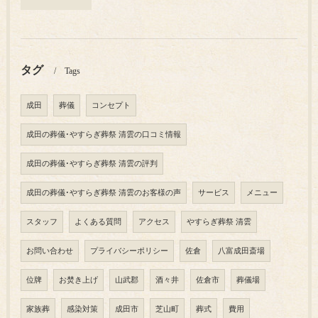
タグ
Tags
成田
葬儀
コンセプト
成田の葬儀･やすらぎ葬祭 清雲の口コミ情報
成田の葬儀･やすらぎ葬祭 清雲の評判
成田の葬儀･やすらぎ葬祭 清雲のお客様の声
サービス
メニュー
スタッフ
よくある質問
アクセス
やすらぎ葬祭 清雲
お問い合わせ
プライバシーポリシー
佐倉
八富成田斎場
位牌
お焚き上げ
山武郡
酒々井
佐倉市
葬儀場
家族葬
感染対策
成田市
芝山町
葬式
費用