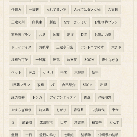
仕組み
一日葬
入れて良い物
入れてはダメな物
六文銭
三途の川
白装束
新盆
なす きゅうり
お別れ葬プラン
家族葬プラン
お盆
国葬
湯灌
DIY
お清めの塩
ドライアイス
お彼岸
三遊亭円楽
アントニオ猪木
大きさ
埋葬許可証
一般葬
圧死
旅支度
ZOOM
喪中はがき
ペット
師走
守り刀
年末
大掃除
新年
1日葬プラン
改葬
桜
自己紹介
SDGｓ
料理
緑の埋葬
トンガ
アイデンティティ
青森
津軽地方
やすらぎ葬祭
前火葬
もがり
青森県
古墳時代
東金
寺
愛媛城
成田空港
日本
精霊馬
精霊牛
どんす
盆棚
一日
盆棚の飾り
七世紀
清明際
沖縄県の清明