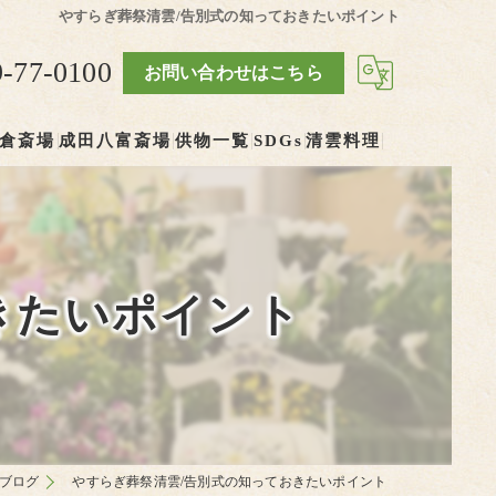
やすらぎ葬祭清雲/告別式の知っておきたいポイント
9-77-0100
お問い合わせはこちら
倉斎場
成田八富斎場
供物一覧
SDGs
清雲料理
きたいポイント
ブログ
やすらぎ葬祭清雲/告別式の知っておきたいポイント