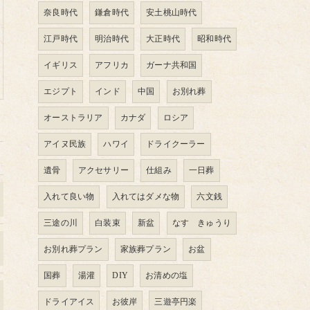
奈良時代
鎌倉時代
安土桃山時代
江戸時代
明治時代
大正時代
昭和時代
イギリス
アフリカ
ガーナ共和国
エジプト
インド
中国
お別れ葬
オーストラリア
カナダ
ロシア
アイヌ民族
ハワイ
ドライクーラー
遺骨
アクセサリー
仕組み
一日葬
入れて良い物
入れてはダメな物
六文銭
三途の川
白装束
新盆
なす きゅうり
お別れ葬プラン
家族葬プラン
お盆
国葬
湯灌
DIY
お清めの塩
ドライアイス
お彼岸
三遊亭円楽