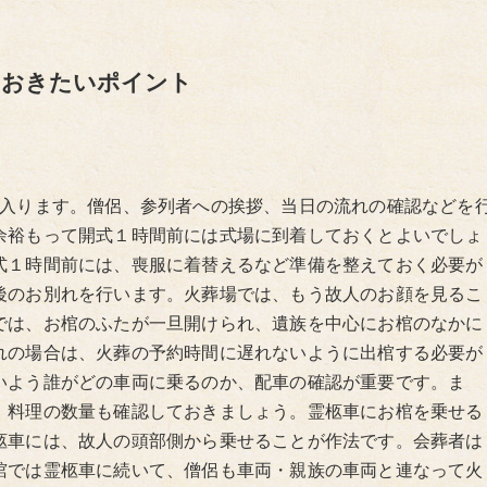
ておきたいポイント
に入ります。僧侶、参列者への挨拶、当日の流れの確認などを
余裕もって開式１時間前には式場に到着しておくとよいでしょ
式１時間前には、喪服に着替えるなど準備を整えておく必要が
後のお別れを行います。火葬場では、もう故人のお顔を見るこ
では、お棺のふたが一旦開けられ、遺族を中心にお棺のなかに
れの場合は、火葬の予約時間に遅れないように出棺する必要が
いよう誰がどの車両に乗るのか、配車の確認が重要です。ま
、料理の数量も確認しておきましょう。霊柩車にお棺を乗せる
柩車には、故人の頭部側から乗せることが作法です。会葬者は
棺では霊柩車に続いて、僧侶も車両・親族の車両と連なって火