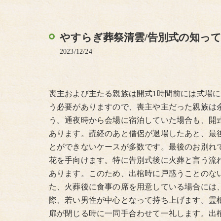
やすらぎ葬祭清雲/告別式の知っ
2023/12/24
喪主および主たる親族は開式1時間前には式場
う必要がありますので、喪主や主だった親族は
う。通夜時から会場に宿泊していた場合も、開
あります。読経のあと僧侶が退場したあと、最
とができないケースが多数です。最後のお別れ
花を手向けます。特に告別式後に火葬と言う流
あります。このため、出棺時に戸惑うことのな
た、火葬後に食事の席を用意している場合には
際、若い男性が中心となって持ち上げます。霊
扉が閉じる時に一同手合わせて一礼します。出