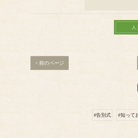
< 前のページ
#告別式
#知って