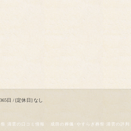
65日 / [定休日] なし
葬祭 清雲の口コミ情報
成田の葬儀･やすらぎ葬祭 清雲の評判