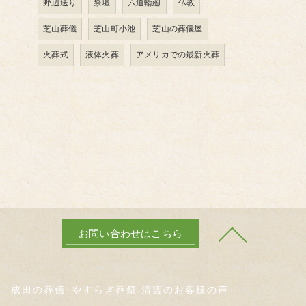
野辺送り
祭壇
六道輪廻
仏教
芝山葬儀
芝山町小池
芝山の葬儀屋
火葬式
液体火葬
アメリカでの最新火葬
お問い合わせはこちら
成田の葬儀･やすらぎ葬祭 清雲のお客様の声