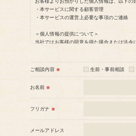
お客様よりお預かりした個人情報は、以下の
・本サービスに関する顧客管理
・本サービスの運営上必要な事項のご連絡
＜個人情報の提供について＞
当社ではお客様の同意を得た場合または法令
取得した個人情報を第三者に提供することは
＜個人情報の委託について＞
ご相談内容
生前・事前相談
※
当社では、利用目的の達成に必要な範囲にお
これらの委託先に対しては個人情報保護契約
お名前
※
＜個人情報の安全管理＞
当社では、個人情報の漏洩等がなされないよ
フリガナ
※
＜個人情報を与えなかった場合に生じる結果
メールアドレス
必要な情報を頂けない場合は、それに対応し