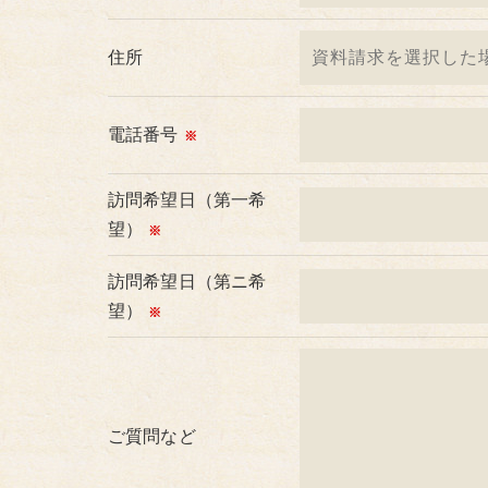
めご了承ください。
住所
＜個人情報の開示･訂正・削除･利用停止の手
当社では、お客様の個人情報の開示･訂正･削
ご本人である事を確認のうえ、対応させて頂
電話番号
※
個人情報の開示･訂正･削除・利用停止の具体
訪問希望日（第一希
望）
※
訪問希望日（第ニ希
望）
※
ご質問など