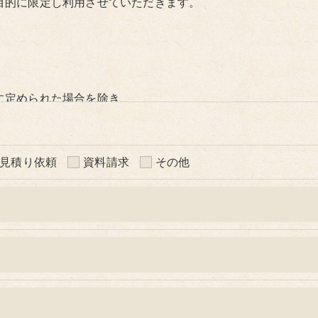
目的に限定し利用させていただきます。
に定められた場合を除き、
いたしません。
見積り依頼
資料請求
その他
いて、個人情報を外部に委託する場合があります。
等の措置をとり、適切な監督を行います。
う、適切に安全管理対策を実施します。
＞
た当社のサービスをご提供できない場合がございますので予