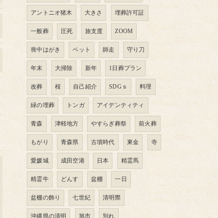
アントニオ猪木
大きさ
埋葬許可証
一般葬
圧死
旅支度
ZOOM
喪中はがき
ペット
師走
守り刀
年末
大掃除
新年
1日葬プラン
改葬
桜
自己紹介
SDGｓ
料理
緑の埋葬
トンガ
アイデンティティ
青森
津軽地方
やすらぎ葬祭
前火葬
もがり
青森県
古墳時代
東金
寺
愛媛城
成田空港
日本
精霊馬
精霊牛
どんす
盆棚
一日
盆棚の飾り
七世紀
清明際
沖縄県の清明
旭市
別れ