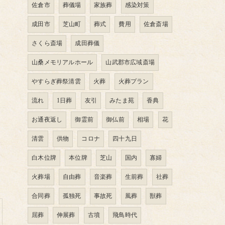
佐倉市
葬儀場
家族葬
感染対策
成田市
芝山町
葬式
費用
佐倉斎場
さくら斎場
成田葬儀
山桑メモリアルホール
山武郡市広域斎場
やすらぎ葬祭清雲
火葬
火葬プラン
流れ
1日葬
友引
みたま苑
香典
お通夜返し
御霊前
御仏前
相場
花
清雲
供物
コロナ
四十九日
白木位牌
本位牌
芝山
国内
寡婦
火葬場
自由葬
音楽葬
生前葬
社葬
合同葬
孤独死
事故死
風葬
獣葬
屈葬
伸展葬
古墳
飛鳥時代