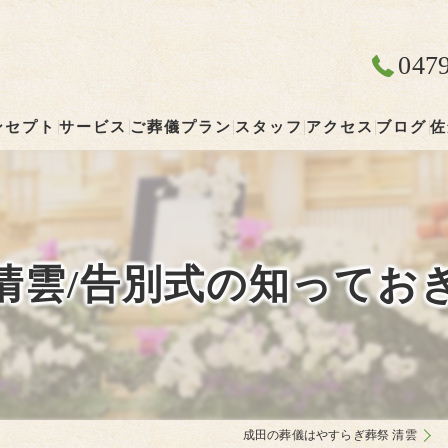
047
ンセプト
サービス
ご葬儀プラン
スタッフ
アクセス
ブログ
佐
成田の葬儀･やすらぎ葬祭 清雲の口コミ情報
やすらぎ葬祭 清雲
成田の葬儀･やすらぎ葬祭 清雲の評判
清雲/告別式の知ってお
成田の葬儀･やすらぎ葬祭 清雲のお客様の声
成田の葬儀はやすらぎ葬祭 清雲