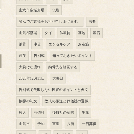
山武市広域斎場
仏壇
謹んでご冥福をお祈り申し上げます。
法要
山武郡斎場
タイ
仏教徒
墓地
墓石
納骨
申告
エンゼルケア
お布施
通夜
告別式
知っておきたいポイント
大負けな流れ
納骨先を確認する
2023年12月31日
大晦日
告別式で失敗しない挨拶のポイントと例文
挨拶の礼文
故人の搬送と葬儀社の選択
故人
葬儀社
後飾りの意味
生花
山武市
予約
富里
八街
一日葬儀