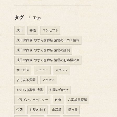
タグ
Tags
成田
葬儀
コンセプト
成田の葬儀･やすらぎ葬祭 清雲の口コミ情報
成田の葬儀･やすらぎ葬祭 清雲の評判
成田の葬儀･やすらぎ葬祭 清雲のお客様の声
サービス
メニュー
スタッフ
よくある質問
アクセス
やすらぎ葬祭 清雲
お問い合わせ
プライバシーポリシー
佐倉
八富成田斎場
位牌
お焚き上げ
山武郡
酒々井