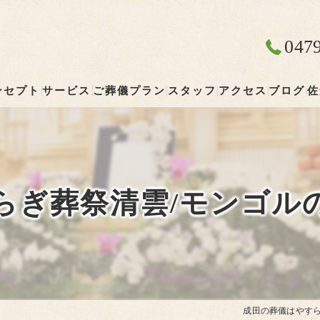
047
ンセプト
サービス
ご葬儀プラン
スタッフ
アクセス
ブログ
佐
成田の葬儀･やすらぎ葬祭 清雲の口コミ情報
やすらぎ葬祭 清雲
成田の葬儀･やすらぎ葬祭 清雲の評判
らぎ葬祭清雲/モンゴル
成田の葬儀･やすらぎ葬祭 清雲のお客様の声
成田の葬儀はやすら