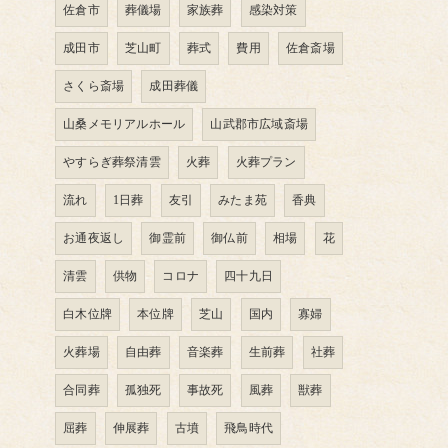
佐倉市
葬儀場
家族葬
感染対策
成田市
芝山町
葬式
費用
佐倉斎場
さくら斎場
成田葬儀
山桑メモリアルホール
山武郡市広域斎場
やすらぎ葬祭清雲
火葬
火葬プラン
流れ
1日葬
友引
みたま苑
香典
お通夜返し
御霊前
御仏前
相場
花
清雲
供物
コロナ
四十九日
白木位牌
本位牌
芝山
国内
寡婦
火葬場
自由葬
音楽葬
生前葬
社葬
合同葬
孤独死
事故死
風葬
獣葬
屈葬
伸展葬
古墳
飛鳥時代