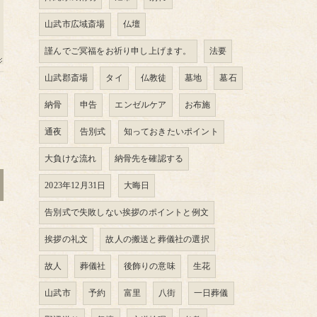
山武市広域斎場
仏壇
謹んでご冥福をお祈り申し上げます。
法要
山武郡斎場
タイ
仏教徒
墓地
墓石
納骨
申告
エンゼルケア
お布施
通夜
告別式
知っておきたいポイント
大負けな流れ
納骨先を確認する
2023年12月31日
大晦日
告別式で失敗しない挨拶のポイントと例文
挨拶の礼文
故人の搬送と葬儀社の選択
故人
葬儀社
後飾りの意味
生花
山武市
予約
富里
八街
一日葬儀