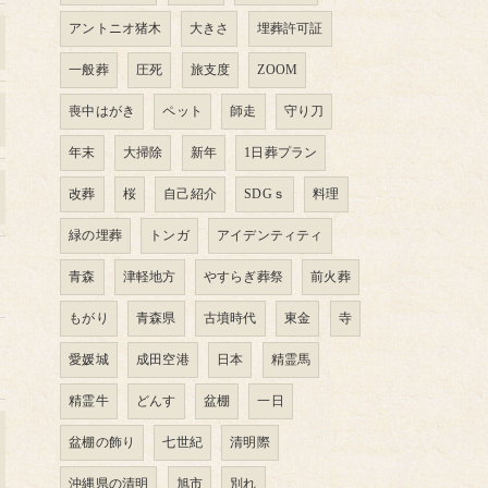
アントニオ猪木
大きさ
埋葬許可証
一般葬
圧死
旅支度
ZOOM
喪中はがき
ペット
師走
守り刀
年末
大掃除
新年
1日葬プラン
改葬
桜
自己紹介
SDGｓ
料理
緑の埋葬
トンガ
アイデンティティ
青森
津軽地方
やすらぎ葬祭
前火葬
もがり
青森県
古墳時代
東金
寺
愛媛城
成田空港
日本
精霊馬
精霊牛
どんす
盆棚
一日
盆棚の飾り
七世紀
清明際
沖縄県の清明
旭市
別れ