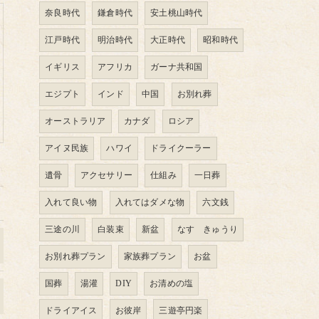
奈良時代
鎌倉時代
安土桃山時代
江戸時代
明治時代
大正時代
昭和時代
イギリス
アフリカ
ガーナ共和国
エジプト
インド
中国
お別れ葬
オーストラリア
カナダ
ロシア
アイヌ民族
ハワイ
ドライクーラー
遺骨
アクセサリー
仕組み
一日葬
入れて良い物
入れてはダメな物
六文銭
三途の川
白装束
新盆
なす きゅうり
お別れ葬プラン
家族葬プラン
お盆
国葬
湯灌
DIY
お清めの塩
ドライアイス
お彼岸
三遊亭円楽