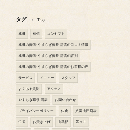
タグ
Tags
成田
葬儀
コンセプト
成田の葬儀･やすらぎ葬祭 清雲の口コミ情報
成田の葬儀･やすらぎ葬祭 清雲の評判
成田の葬儀･やすらぎ葬祭 清雲のお客様の声
サービス
メニュー
スタッフ
よくある質問
アクセス
やすらぎ葬祭 清雲
お問い合わせ
プライバシーポリシー
佐倉
八富成田斎場
位牌
お焚き上げ
山武郡
酒々井