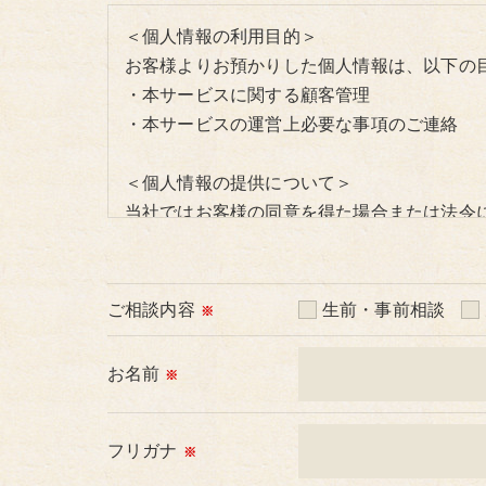
＜個人情報の利用目的＞
お客様よりお預かりした個人情報は、以下の
・本サービスに関する顧客管理
・本サービスの運営上必要な事項のご連絡
＜個人情報の提供について＞
当社ではお客様の同意を得た場合または法令
取得した個人情報を第三者に提供することは
＜個人情報の委託について＞
ご相談内容
生前・事前相談
※
当社では、利用目的の達成に必要な範囲にお
これらの委託先に対しては個人情報保護契約
お名前
※
＜個人情報の安全管理＞
当社では、個人情報の漏洩等がなされないよ
フリガナ
※