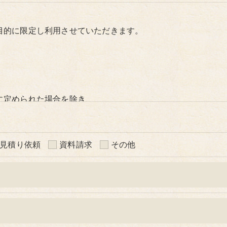
目的に限定し利用させていただきます。
に定められた場合を除き、
いたしません。
見積り依頼
資料請求
その他
いて、個人情報を外部に委託する場合があります。
等の措置をとり、適切な監督を行います。
う、適切に安全管理対策を実施します。