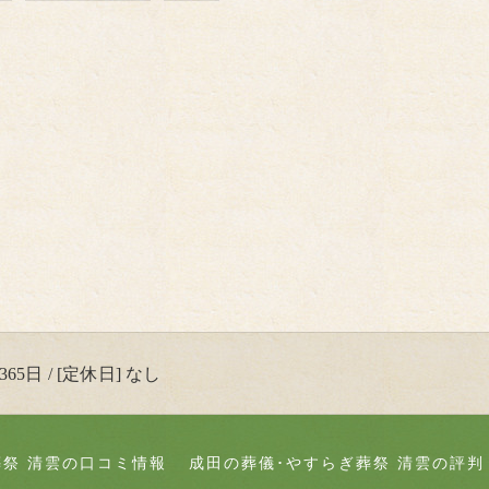
65日 / [定休日] なし
葬祭 清雲の口コミ情報
成田の葬儀･やすらぎ葬祭 清雲の評判