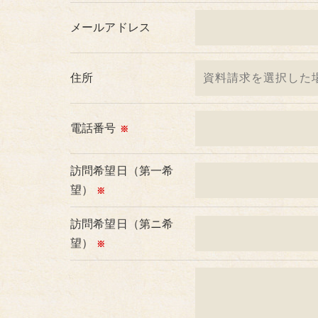
＜個人情報を与えなかった場合に生じる結果
メールアドレス
必要な情報を頂けない場合は、それに対応し
めご了承ください。
住所
＜個人情報の開示･訂正・削除･利用停止の手
当社では、お客様の個人情報の開示･訂正･削
ご本人である事を確認のうえ、対応させて頂
電話番号
※
個人情報の開示･訂正･削除・利用停止の具体
訪問希望日（第一希
望）
※
訪問希望日（第ニ希
望）
※