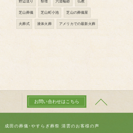
野辺送り
祭壇
六道輪廻
仏教
芝山葬儀
芝山町小池
芝山の葬儀屋
火葬式
液体火葬
アメリカでの最新火葬
お問い合わせはこちら
成田の葬儀･やすらぎ葬祭 清雲のお客様の声