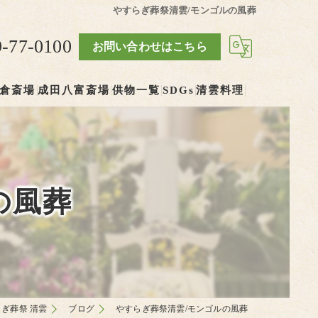
やすらぎ葬祭清雲/モンゴルの風葬
9-77-0100
お問い合わせはこちら
倉斎場
成田八富斎場
供物一覧
SDGs
清雲料理
の風葬
ぎ葬祭 清雲
ブログ
やすらぎ葬祭清雲/モンゴルの風葬