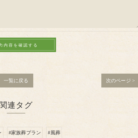
一覧に戻る
次のページ >
関連タグ
ン
#家族葬プラン
#風葬