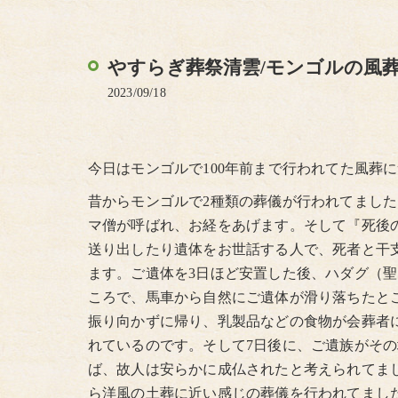
やすらぎ葬祭清雲/モンゴルの風
2023/09/18
今日はモンゴルで100年前まで行われてた風葬
昔からモンゴルで2種類の葬儀が行われてまし
マ僧が呼ばれ、お経をあげます。そして『死後
送り出したり遺体をお世話する人で、死者と干
ます。ご遺体を3日ほど安置した後、ハダグ（
ころで、馬車から自然にご遺体が滑り落ちたと
振り向かずに帰り、乳製品などの食物が会葬者
れているのです。そして7日後に、ご遺族がそ
ば、故人は安らかに成仏されたと考えられてました
ら洋風の土葬に近い感じの葬儀を行われてまし