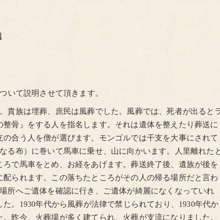
葬
について説明させて頂きます。
た。貴族は埋葬、庶民は風葬でした。風葬では、死者が出ると
の整骨』をする人を指名します。それは遺体を整えたり葬送に
支の合う人を僧が選びます。モンゴルでは干支を大事にされて
聖なる布）に巻いて馬車に乗せ、山に向かいます。人里離れた
ころで馬車をとめ、お経をあげます。葬送終了後、遺族が後を
に配られます。この落ちたところがその人の帰る場所だと言わ
の場所へご遺体を確認に行き、ご遺体が綺麗になくなっていれ
。1930年代から風葬が法律で禁じられており、1930年代か
た。昨今、火葬場が多く建てられ、火葬が支流になりました。