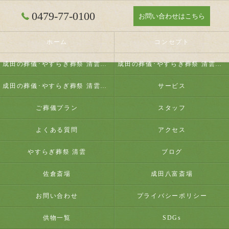
0479-77-0100
お問い合わせはこちら
ホーム
コンセプト
成田の葬儀･やすらぎ葬祭 清雲の口コミ情報
成田の葬儀･やすらぎ葬祭 清雲の評判
成田の葬儀･やすらぎ葬祭 清雲のお客様の声
サービス
ご葬儀プラン
スタッフ
よくある質問
アクセス
やすらぎ葬祭 清雲
ブログ
佐倉斎場
成田八富斎場
お問い合わせ
プライバシーポリシー
供物一覧
SDGs