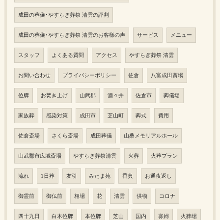
成田の葬儀･やすらぎ葬祭 清雲の評判
成田の葬儀･やすらぎ葬祭 清雲のお客様の声
サービス
メニュー
スタッフ
よくある質問
アクセス
やすらぎ葬祭 清雲
お問い合わせ
プライバシーポリシー
佐倉
八富成田斎場
位牌
お焚き上げ
山武郡
酒々井
佐倉市
葬儀場
家族葬
感染対策
成田市
芝山町
葬式
費用
佐倉斎場
さくら斎場
成田葬儀
山桑メモリアルホール
山武郡市広域斎場
やすらぎ葬祭清雲
火葬
火葬プラン
流れ
1日葬
友引
みたま苑
香典
お通夜返し
御霊前
御仏前
相場
花
清雲
供物
コロナ
四十九日
白木位牌
本位牌
芝山
国内
寡婦
火葬場