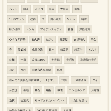
ペット
師走
守り刀
年末
大掃除
新年
1日葬プラン
改葬
桜
自己紹介
SDGｓ
料理
緑の埋葬
トンガ
アイデンティティ
青森
津軽地方
やすらぎ葬祭
前火葬
もがり
青森県
古墳時代
東金
寺
愛媛城
成田空港
日本
精霊馬
精霊牛
どんす
盆棚
一日
盆棚の飾り
七世紀
清明際
沖縄県の清明
旭市
別れ
山武市広域斎場
仏壇
謹んでご冥福をお祈り申し上げます。
法要
山武郡斎場
タイ
仏教徒
墓地
墓石
納骨
申告
エンゼルケア
お布施
通夜
告別式
知っておきたいポイント
大負けな流れ
納骨先を確認する
2023年12月31日
大晦日