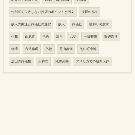
告別式で失敗しない挨拶のポイントと例文
挨拶の礼文
故人の搬送と葬儀社の選択
故人
葬儀社
後飾りの意味
生花
山武市
予約
富里
八街
一日葬儀
野辺送り
祭壇
六道輪廻
仏教
芝山葬儀
芝山町小池
芝山の葬儀屋
火葬式
液体火葬
アメリカでの最新火葬