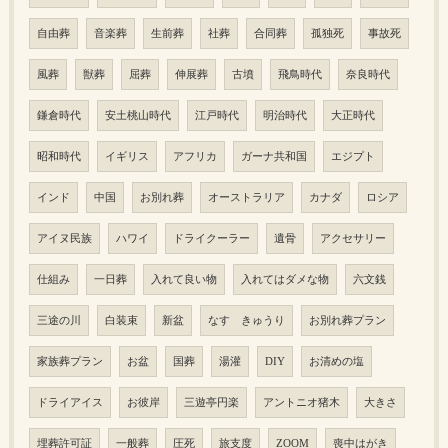
自由葬
音楽葬
生前葬
社葬
合同葬
孤独死
事故死
風葬
獣葬
屈葬
伸展葬
古墳
飛鳥時代
奈良時代
鎌倉時代
安土桃山時代
江戸時代
明治時代
大正時代
昭和時代
イギリス
アフリカ
ガーナ共和国
エジプト
インド
中国
お別れ葬
オーストラリア
カナダ
ロシア
アイヌ民族
ハワイ
ドライクーラー
遺骨
アクセサリー
仕組み
一日葬
入れて良い物
入れてはダメな物
六文銭
三途の川
白装束
新盆
なす きゅうり
お別れ葬プラン
家族葬プラン
お盆
国葬
湯灌
DIY
お清めの塩
ドライアイス
お彼岸
三遊亭円楽
アントニオ猪木
大きさ
埋葬許可証
一般葬
圧死
旅支度
ZOOM
喪中はがき