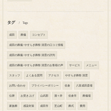
タグ
Tags
成田
葬儀
コンセプト
成田の葬儀･やすらぎ葬祭 清雲の口コミ情報
成田の葬儀･やすらぎ葬祭 清雲の評判
成田の葬儀･やすらぎ葬祭 清雲のお客様の声
サービス
メニュー
スタッフ
よくある質問
アクセス
やすらぎ葬祭 清雲
お問い合わせ
プライバシーポリシー
佐倉
八富成田斎場
位牌
お焚き上げ
山武郡
酒々井
佐倉市
葬儀場
家族葬
感染対策
成田市
芝山町
葬式
費用