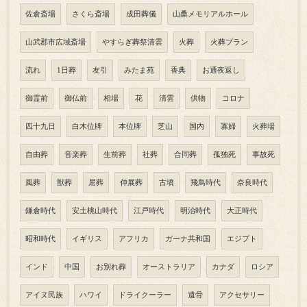
佐倉斎場
さくら斎場
成田葬儀
山桑メモリアルホール
山武郡市広域斎場
やすらぎ葬祭清雲
火葬
火葬プラン
流れ
1日葬
友引
みたま苑
香典
お通夜返し
御霊前
御仏前
相場
花
清雲
供物
コロナ
四十九日
白木位牌
本位牌
芝山
国内
寡婦
火葬場
自由葬
音楽葬
生前葬
社葬
合同葬
孤独死
事故死
風葬
獣葬
屈葬
伸展葬
古墳
飛鳥時代
奈良時代
鎌倉時代
安土桃山時代
江戸時代
明治時代
大正時代
昭和時代
イギリス
アフリカ
ガーナ共和国
エジプト
インド
中国
お別れ葬
オーストラリア
カナダ
ロシア
アイヌ民族
ハワイ
ドライクーラー
遺骨
アクセサリー