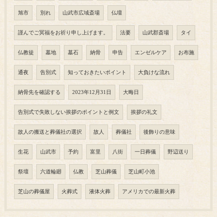
旭市
別れ
山武市広域斎場
仏壇
謹んでご冥福をお祈り申し上げます。
法要
山武郡斎場
タイ
仏教徒
墓地
墓石
納骨
申告
エンゼルケア
お布施
通夜
告別式
知っておきたいポイント
大負けな流れ
納骨先を確認する
2023年12月31日
大晦日
告別式で失敗しない挨拶のポイントと例文
挨拶の礼文
故人の搬送と葬儀社の選択
故人
葬儀社
後飾りの意味
生花
山武市
予約
富里
八街
一日葬儀
野辺送り
祭壇
六道輪廻
仏教
芝山葬儀
芝山町小池
芝山の葬儀屋
火葬式
液体火葬
アメリカでの最新火葬