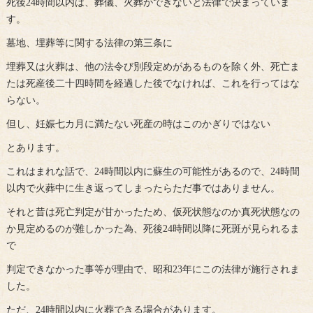
死後24時間以内は、葬儀、火葬ができないと法律で決まっていま
す。
墓地、埋葬等に関する法律の第三条に
埋葬又は火葬は、他の法令び別段定めがあるものを除く外、死亡ま
たは死産後二十四時間を経過した後でなければ、これを行ってはな
らない。
但し、妊娠七カ月に満たない死産の時はこのかぎりではない
とあります。
これはまれな話で、24時間以内に蘇生の可能性があるので、24時間
以内で火葬中に生き返ってしまったらただ事ではありません。
それと昔は死亡判定が甘かったため、仮死状態なのか真死状態なの
か見定めるのが難しかった為、死後24時間以降に死斑が見られるま
で
判定できなかった事等が理由で、昭和23年にこの法律が施行されま
した。
ただ、24時間以内に火葬できる場合があります。