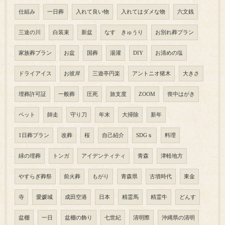
仕組み
一日葬
入れて良い物
入れてはダメな物
六文銭
三途の川
白装束
新盆
なす きゅうり
お別れ葬プラン
家族葬プラン
お盆
国葬
湯灌
DIY
お清めの塩
ドライアイス
お彼岸
三遊亭円楽
アントニオ猪木
大きさ
埋葬許可証
一般葬
圧死
旅支度
ZOOM
喪中はがき
ペット
師走
守り刀
年末
大掃除
新年
1日葬プラン
改葬
桜
自己紹介
SDGｓ
料理
緑の埋葬
トンガ
アイデンティティ
青森
津軽地方
やすらぎ葬祭
前火葬
もがり
青森県
古墳時代
東金
寺
愛媛城
成田空港
日本
精霊馬
精霊牛
どんす
盆棚
一日
盆棚の飾り
七世紀
清明際
沖縄県の清明