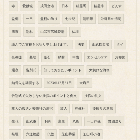
寺
愛媛城
成田空港
日本
精霊馬
精霊牛
どんす
盆棚
一日
盆棚の飾り
七世紀
清明際
沖縄県の清明
旭市
別れ
山武市広域斎場
仏壇
謹んでご冥福をお祈り申し上げます。
法要
山武郡斎場
タイ
仏教徒
墓地
墓石
納骨
申告
エンゼルケア
お布施
通夜
告別式
知っておきたいポイント
大負けな流れ
納骨先を確認する
2023年12月31日
大晦日
告別式で失敗しない挨拶のポイントと例文
挨拶の礼文
故人の搬送と葬儀社の選択
故人
葬儀社
後飾りの意味
生花
山武市
予約
富里
八街
一日葬儀
野辺送り
祭壇
六道輪廻
仏教
芝山葬儀
芝山町小池