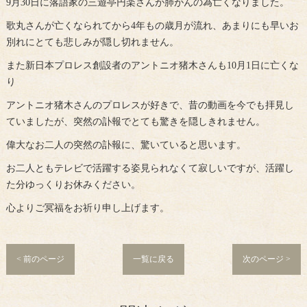
9月30日に落語家の三遊亭円楽さんが肺がんの為亡くなりました。
歌丸さんが亡くなられてから4年もの歳月が流れ、あまりにも早いお
別れにとても悲しみが隠し切れません。
また新日本プロレス創設者のアントニオ猪木さんも10月1日に亡くな
り
アントニオ猪木さんのプロレスが好きで、昔の動画を今でも拝見し
ていましたが、突然の訃報でとても驚きを隠しきれません。
偉大なお二人の突然の訃報に、驚いていると思います。
お二人ともテレビで活躍する姿見られなくて寂しいですが、活躍し
た分ゆっくりお休みください。
心よりご冥福をお祈り申し上げます。
< 前のページ
一覧に戻る
次のページ >