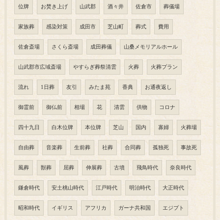
位牌
お焚き上げ
山武郡
酒々井
佐倉市
葬儀場
家族葬
感染対策
成田市
芝山町
葬式
費用
佐倉斎場
さくら斎場
成田葬儀
山桑メモリアルホール
山武郡市広域斎場
やすらぎ葬祭清雲
火葬
火葬プラン
流れ
1日葬
友引
みたま苑
香典
お通夜返し
御霊前
御仏前
相場
花
清雲
供物
コロナ
四十九日
白木位牌
本位牌
芝山
国内
寡婦
火葬場
自由葬
音楽葬
生前葬
社葬
合同葬
孤独死
事故死
風葬
獣葬
屈葬
伸展葬
古墳
飛鳥時代
奈良時代
鎌倉時代
安土桃山時代
江戸時代
明治時代
大正時代
昭和時代
イギリス
アフリカ
ガーナ共和国
エジプト