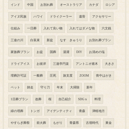
インド
中国
お別れ葬
オーストラリア
カナダ
ロシア
アイヌ民族
ハワイ
ドライクーラー
遺骨
アクセサリー
仕組み
一日葬
入れて良い物
入れてはダメな物
六文銭
三途の川
白装束
新盆
なす きゅうり
お別れ葬プラン
家族葬プラン
お盆
国葬
湯灌
DIY
お清めの塩
ドライアイス
お彼岸
三遊亭円楽
アントニオ猪木
大きさ
埋葬許可証
一般葬
圧死
旅支度
ZOOM
喪中はがき
ペット
師走
守り刀
年末
大掃除
新年
1日葬プラン
改葬
桜
自己紹介
SDGｓ
料理
緑の埋葬
トンガ
アイデンティティ
青森
津軽地方
やすらぎ葬祭
前火葬
もがり
青森県
古墳時代
東金