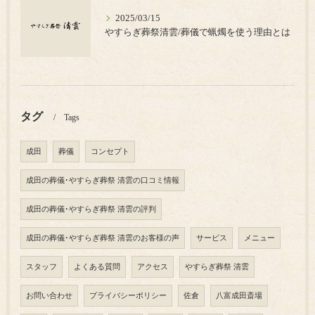
2025/03/15
やすらぎ葬祭清雲/葬儀で蝋燭を使う理由とは
タグ
Tags
成田
葬儀
コンセプト
成田の葬儀･やすらぎ葬祭 清雲の口コミ情報
成田の葬儀･やすらぎ葬祭 清雲の評判
成田の葬儀･やすらぎ葬祭 清雲のお客様の声
サービス
メニュー
スタッフ
よくある質問
アクセス
やすらぎ葬祭 清雲
お問い合わせ
プライバシーポリシー
佐倉
八富成田斎場