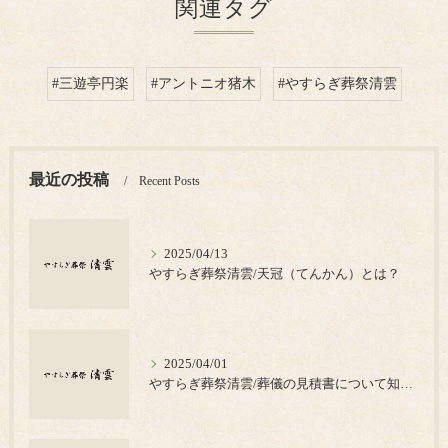
関連タグ
#三遊亭円楽
#アントニオ猪木
#やすらぎ葬祭清雲
最近の投稿
Recent Posts
2025/04/13
やすらぎ葬祭清雲/天冠（てんかん）とは？
2025/04/01
やすらぎ葬祭清雲/葬儀の見積書について知っておきたいポイント