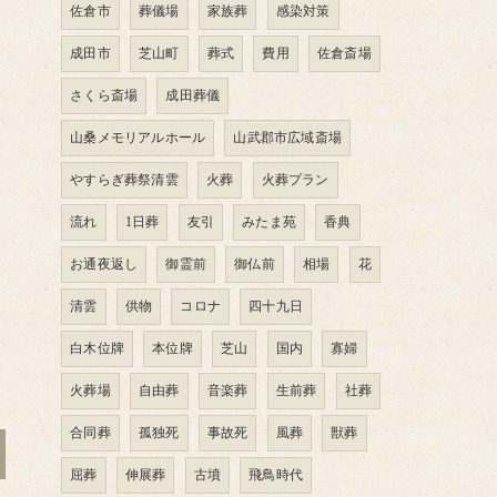
佐倉市
葬儀場
家族葬
感染対策
成田市
芝山町
葬式
費用
佐倉斎場
さくら斎場
成田葬儀
山桑メモリアルホール
山武郡市広域斎場
やすらぎ葬祭清雲
火葬
火葬プラン
流れ
1日葬
友引
みたま苑
香典
お通夜返し
御霊前
御仏前
相場
花
清雲
供物
コロナ
四十九日
白木位牌
本位牌
芝山
国内
寡婦
火葬場
自由葬
音楽葬
生前葬
社葬
合同葬
孤独死
事故死
風葬
獣葬
屈葬
伸展葬
古墳
飛鳥時代