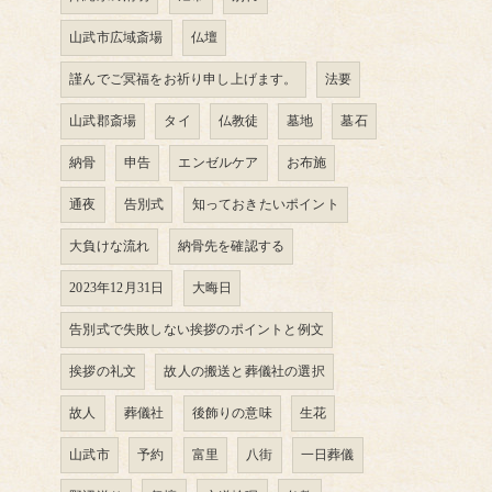
山武市広域斎場
仏壇
謹んでご冥福をお祈り申し上げます。
法要
山武郡斎場
タイ
仏教徒
墓地
墓石
納骨
申告
エンゼルケア
お布施
通夜
告別式
知っておきたいポイント
大負けな流れ
納骨先を確認する
2023年12月31日
大晦日
告別式で失敗しない挨拶のポイントと例文
挨拶の礼文
故人の搬送と葬儀社の選択
故人
葬儀社
後飾りの意味
生花
山武市
予約
富里
八街
一日葬儀