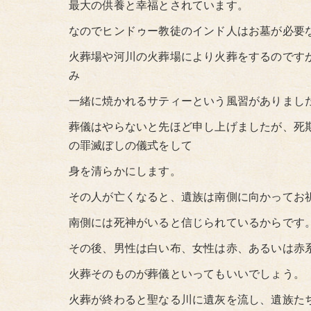
最大の供養と幸福とされています。
なのでヒンドゥー教徒のインド人はお墓が必要
火葬場や河川の火葬場により火葬をするのです
み
一緒に焼かれるサティーという風習がありまし
葬儀はやらないと先ほど申し上げましたが、死
の罪滅ぼしの儀式をして
身を清らかにします。
その人が亡くなると、遺族は南側に向かってお
南側には死神がいると信じられているからです
その後、男性は白い布、女性は赤、あるいは赤
火葬そのものが葬儀といってもいいでしょう。
火葬が終わると聖なる川に遺灰を流し、遺族た