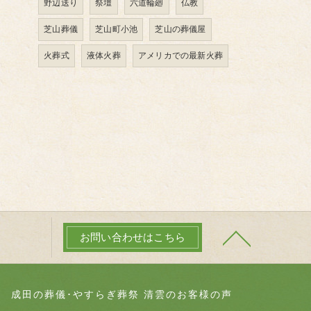
野辺送り
祭壇
六道輪廻
仏教
芝山葬儀
芝山町小池
芝山の葬儀屋
火葬式
液体火葬
アメリカでの最新火葬
お問い合わせはこちら
成田の葬儀･やすらぎ葬祭 清雲のお客様の声