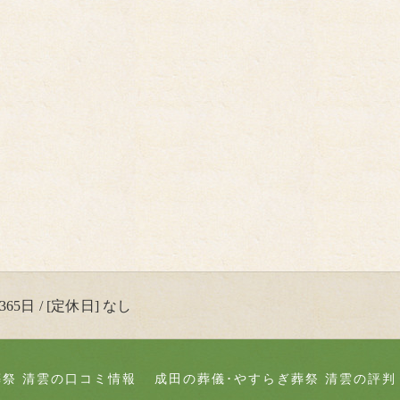
65日 / [定休日] なし
葬祭 清雲の口コミ情報
成田の葬儀･やすらぎ葬祭 清雲の評判