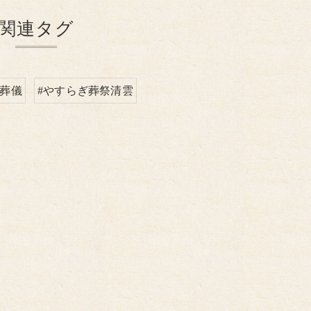
関連タグ
#葬儀
#やすらぎ葬祭清雲