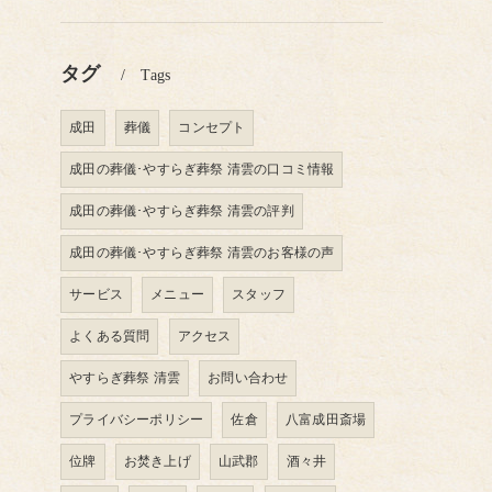
タグ
Tags
成田
葬儀
コンセプト
成田の葬儀･やすらぎ葬祭 清雲の口コミ情報
成田の葬儀･やすらぎ葬祭 清雲の評判
成田の葬儀･やすらぎ葬祭 清雲のお客様の声
サービス
メニュー
スタッフ
よくある質問
アクセス
やすらぎ葬祭 清雲
お問い合わせ
プライバシーポリシー
佐倉
八富成田斎場
位牌
お焚き上げ
山武郡
酒々井