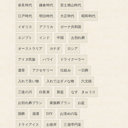
奈良時代
鎌倉時代
安土桃山時代
江戸時代
明治時代
大正時代
昭和時代
イギリス
アフリカ
ガーナ共和国
エジプト
インド
中国
お別れ葬
オーストラリア
カナダ
ロシア
アイヌ民族
ハワイ
ドライクーラー
遺骨
アクセサリー
仕組み
一日葬
入れて良い物
入れてはダメな物
六文銭
三途の川
白装束
新盆
なす きゅうり
お別れ葬プラン
家族葬プラン
お盆
国葬
湯灌
DIY
お清めの塩
ドライアイス
お彼岸
三遊亭円楽