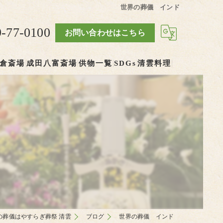
世界の葬儀 インド
9-77-0100
お問い合わせはこちら
倉斎場
成田八富斎場
供物一覧
SDGs
清雲料理
の葬儀はやすらぎ葬祭 清雲
ブログ
世界の葬儀 インド