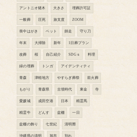
アントニオ猪木
大きさ
埋葬許可証
一般葬
圧死
旅支度
ZOOM
喪中はがき
ペット
師走
守り刀
年末
大掃除
新年
1日葬プラン
改葬
桜
自己紹介
SDGｓ
料理
緑の埋葬
トンガ
アイデンティティ
青森
津軽地方
やすらぎ葬祭
前火葬
もがり
青森県
古墳時代
東金
寺
愛媛城
成田空港
日本
精霊馬
精霊牛
どんす
盆棚
一日
盆棚の飾り
七世紀
清明際
沖縄県の清明
旭市
別れ