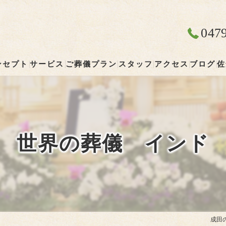
047
ンセプト
サービス
ご葬儀プラン
スタッフ
アクセス
ブログ
佐
成田の葬儀･やすらぎ葬祭 清雲の口コミ情報
やすらぎ葬祭 清雲
成田の葬儀･やすらぎ葬祭 清雲の評判
世界の葬儀 インド
成田の葬儀･やすらぎ葬祭 清雲のお客様の声
成田