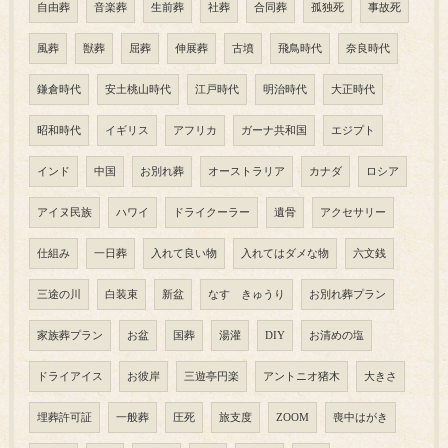
自由葬
音楽葬
生前葬
社葬
合同葬
孤独死
事故死
風葬
獣葬
屈葬
伸展葬
古墳
飛鳥時代
奈良時代
鎌倉時代
安土桃山時代
江戸時代
明治時代
大正時代
昭和時代
イギリス
アフリカ
ガーナ共和国
エジプト
インド
中国
お別れ葬
オーストラリア
カナダ
ロシア
アイヌ民族
ハワイ
ドライクーラー
遺骨
アクセサリー
仕組み
一日葬
入れて良い物
入れてはダメな物
六文銭
三途の川
白装束
新盆
なす きゅうり
お別れ葬プラン
家族葬プラン
お盆
国葬
湯灌
DIY
お清めの塩
ドライアイス
お彼岸
三遊亭円楽
アントニオ猪木
大きさ
埋葬許可証
一般葬
圧死
旅支度
ZOOM
喪中はがき