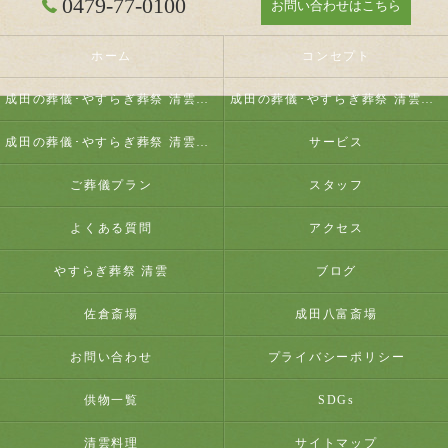
0479-77-0100
お問い合わせはこちら
ホーム
コンセプト
成田の葬儀･やすらぎ葬祭 清雲の口コミ情報
成田の葬儀･やすらぎ葬祭 清雲の評判
成田の葬儀･やすらぎ葬祭 清雲のお客様の声
サービス
ご葬儀プラン
スタッフ
よくある質問
アクセス
やすらぎ葬祭 清雲
ブログ
佐倉斎場
成田八富斎場
お問い合わせ
プライバシーポリシー
供物一覧
SDGs
清雲料理
サイトマップ