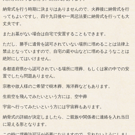
納骨式を行う時期に決まりはありませんので、火葬後に納骨式を行
ってもよいですし、四十九日後や一周忌法要に納骨式を行っても大
丈夫です。
またお墓がない場合は自宅で安置することもできます。
ただし、勝手に遺骨を認可されていない場所に埋めることは法律上
禁止となっていますので、自宅の庭や山などに埋めるようなことは
絶対にしてはいけません。
各都道府県から認可されている場所に埋葬、もしくは家の中での安
置でしたら問題ありません。
宗教や故人様のご希望で樹木葬、海洋葬などもあります。
生前空を飛んでみたいという方には、空中葬
宇宙へ行ってみたいという方には宇宙葬もあります。
納骨式の詳細が決定しましたら、ご親族や関係者に連絡を入れ当日
に迎える形となります。
この時に埋葬許可証が必要になりますので、忘れないようにしまし