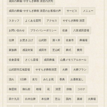
成田の葬儀･やすらぎ葬祭 清雲の評判
成田の葬儀･やすらぎ葬祭 清雲のお客様の声
サービス
メニュー
スタッフ
よくある質問
アクセス
やすらぎ葬祭 清雲
お問い合わせ
プライバシーポリシー
佐倉
八富成田斎場
位牌
お焚き上げ
山武郡
酒々井
佐倉市
葬儀場
家族葬
感染対策
成田市
芝山町
葬式
費用
佐倉斎場
さくら斎場
成田葬儀
山桑メモリアルホール
山武郡市広域斎場
やすらぎ葬祭清雲
火葬
火葬プラン
流れ
1日葬
友引
みたま苑
香典
お通夜返し
御霊前
御仏前
相場
花
清雲
供物
コロナ
四十九日
白木位牌
本位牌
芝山
国内
寡婦
火葬場