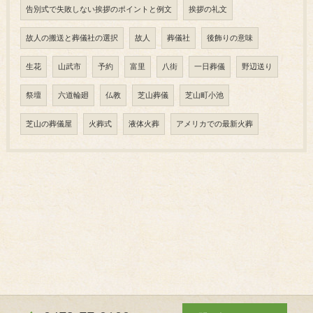
告別式で失敗しない挨拶のポイントと例文
挨拶の礼文
故人の搬送と葬儀社の選択
故人
葬儀社
後飾りの意味
生花
山武市
予約
富里
八街
一日葬儀
野辺送り
祭壇
六道輪廻
仏教
芝山葬儀
芝山町小池
芝山の葬儀屋
火葬式
液体火葬
アメリカでの最新火葬