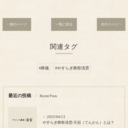
< 前のページ
一覧に戻る
次のページ >
関連タグ
#葬儀
#やすらぎ葬祭清雲
最近の投稿
Recent Posts
2025/04/13
やすらぎ葬祭清雲/天冠（てんかん）とは？