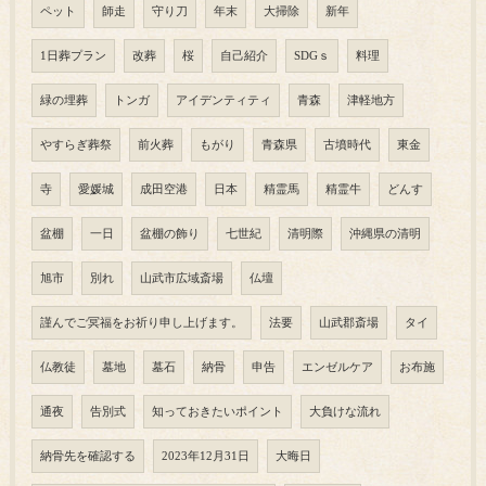
ペット
師走
守り刀
年末
大掃除
新年
1日葬プラン
改葬
桜
自己紹介
SDGｓ
料理
緑の埋葬
トンガ
アイデンティティ
青森
津軽地方
やすらぎ葬祭
前火葬
もがり
青森県
古墳時代
東金
寺
愛媛城
成田空港
日本
精霊馬
精霊牛
どんす
盆棚
一日
盆棚の飾り
七世紀
清明際
沖縄県の清明
旭市
別れ
山武市広域斎場
仏壇
謹んでご冥福をお祈り申し上げます。
法要
山武郡斎場
タイ
仏教徒
墓地
墓石
納骨
申告
エンゼルケア
お布施
通夜
告別式
知っておきたいポイント
大負けな流れ
納骨先を確認する
2023年12月31日
大晦日