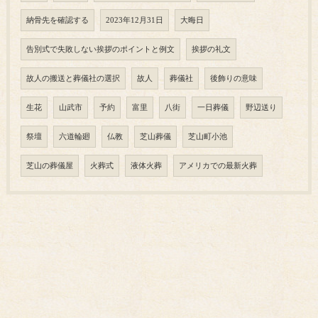
納骨先を確認する
2023年12月31日
大晦日
告別式で失敗しない挨拶のポイントと例文
挨拶の礼文
故人の搬送と葬儀社の選択
故人
葬儀社
後飾りの意味
生花
山武市
予約
富里
八街
一日葬儀
野辺送り
祭壇
六道輪廻
仏教
芝山葬儀
芝山町小池
芝山の葬儀屋
火葬式
液体火葬
アメリカでの最新火葬