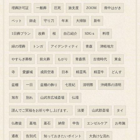
埋葬許可証
一般葬
圧死
旅支度
ZOOM
喪中はがき
ペット
師走
守り刀
年末
大掃除
新年
1日葬プラン
改葬
桜
自己紹介
SDGｓ
料理
緑の埋葬
トンガ
アイデンティティ
青森
津軽地方
やすらぎ葬祭
前火葬
もがり
青森県
古墳時代
東金
寺
愛媛城
成田空港
日本
精霊馬
精霊牛
どんす
盆棚
一日
盆棚の飾り
七世紀
清明際
沖縄県の清明
旭市
別れ
山武市広域斎場
仏壇
謹んでご冥福をお祈り申し上げます。
法要
山武郡斎場
タイ
仏教徒
墓地
墓石
納骨
申告
エンゼルケア
お布施
通夜
告別式
知っておきたいポイント
大負けな流れ