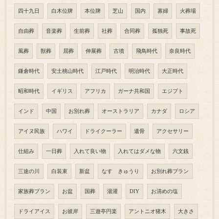
四十九日
白木位牌
本位牌
芝山
国内
寡婦
火葬場
自由葬
音楽葬
生前葬
社葬
合同葬
孤独死
事故死
風葬
獣葬
屈葬
伸展葬
古墳
飛鳥時代
奈良時代
鎌倉時代
安土桃山時代
江戸時代
明治時代
大正時代
昭和時代
イギリス
アフリカ
ガーナ共和国
エジプト
インド
中国
お別れ葬
オーストラリア
カナダ
ロシア
アイヌ民族
ハワイ
ドライクーラー
遺骨
アクセサリー
仕組み
一日葬
入れて良い物
入れてはダメな物
六文銭
三途の川
白装束
新盆
なす きゅうり
お別れ葬プラン
家族葬プラン
お盆
国葬
湯灌
DIY
お清めの塩
ドライアイス
お彼岸
三遊亭円楽
アントニオ猪木
大きさ