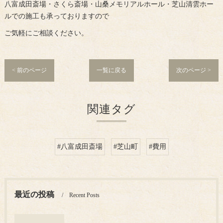
八富成田斎場・さくら斎場・山桑メモリアルホール・芝山清雲ホー
ルでの施工も承っておりますので
ご気軽にご相談ください。
< 前のページ
一覧に戻る
次のページ >
関連タグ
#八富成田斎場
#芝山町
#費用
最近の投稿
Recent Posts