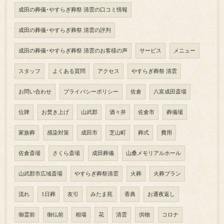
成田の葬儀･やすらぎ葬祭 清雲の口コミ情報
成田の葬儀･やすらぎ葬祭 清雲の評判
成田の葬儀･やすらぎ葬祭 清雲のお客様の声
サービス
メニュー
スタッフ
よくある質問
アクセス
やすらぎ葬祭 清雲
お問い合わせ
プライバシーポリシー
佐倉
八富成田斎場
位牌
お焚き上げ
山武郡
酒々井
佐倉市
葬儀場
家族葬
感染対策
成田市
芝山町
葬式
費用
佐倉斎場
さくら斎場
成田葬儀
山桑メモリアルホール
山武郡市広域斎場
やすらぎ葬祭清雲
火葬
火葬プラン
流れ
1日葬
友引
みたま苑
香典
お通夜返し
御霊前
御仏前
相場
花
清雲
供物
コロナ