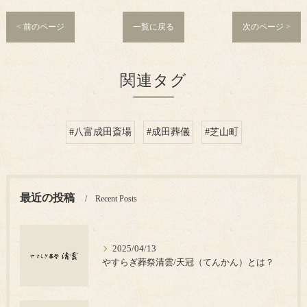
< 前のページ
一覧に戻る
次のページ >
関連タグ
#八富成田斎場
#成田葬儀
#芝山町
最近の投稿
Recent Posts
2025/04/13
やすらぎ葬祭清雲/天冠（てんかん）とは？