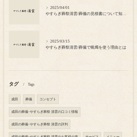
2025/04/01
やすらぎ葬祭清雲/葬儀の見積書について知っておきたいポイント
2025/03/15
やすらぎ葬祭清雲/葬儀で蝋燭を使う理由とは
タグ
Tags
成田
葬儀
コンセプト
成田の葬儀･やすらぎ葬祭 清雲の口コミ情報
成田の葬儀･やすらぎ葬祭 清雲の評判
成田の葬儀･やすらぎ葬祭 清雲のお客様の声
サービス
メニュー