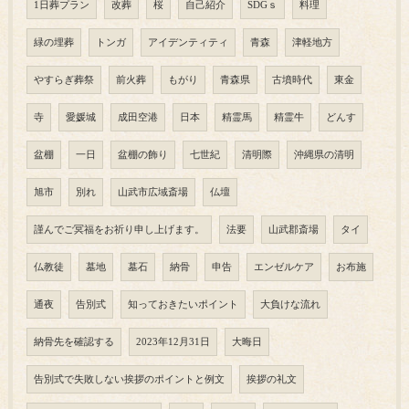
1日葬プラン
改葬
桜
自己紹介
SDGｓ
料理
緑の埋葬
トンガ
アイデンティティ
青森
津軽地方
やすらぎ葬祭
前火葬
もがり
青森県
古墳時代
東金
寺
愛媛城
成田空港
日本
精霊馬
精霊牛
どんす
盆棚
一日
盆棚の飾り
七世紀
清明際
沖縄県の清明
旭市
別れ
山武市広域斎場
仏壇
謹んでご冥福をお祈り申し上げます。
法要
山武郡斎場
タイ
仏教徒
墓地
墓石
納骨
申告
エンゼルケア
お布施
通夜
告別式
知っておきたいポイント
大負けな流れ
納骨先を確認する
2023年12月31日
大晦日
告別式で失敗しない挨拶のポイントと例文
挨拶の礼文