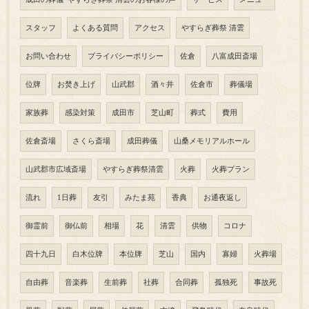
スタッフ
よくある質問
アクセス
やすらぎ葬祭 清雲
お問い合わせ
プライバシーポリシー
佐倉
八富成田斎場
位牌
お焚き上げ
山武郡
酒々井
佐倉市
葬儀場
家族葬
感染対策
成田市
芝山町
葬式
費用
佐倉斎場
さくら斎場
成田葬儀
山桑メモリアルホール
山武郡市広域斎場
やすらぎ葬祭清雲
火葬
火葬プラン
流れ
1日葬
友引
みたま苑
香典
お通夜返し
御霊前
御仏前
相場
花
清雲
供物
コロナ
四十九日
白木位牌
本位牌
芝山
国内
寡婦
火葬場
自由葬
音楽葬
生前葬
社葬
合同葬
孤独死
事故死