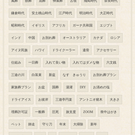
風葬
獣葬
屈葬
伸展葬
古墳
飛鳥時代
奈良時代
鎌倉時代
安土桃山時代
江戸時代
明治時代
大正時代
昭和時代
イギリス
アフリカ
ガーナ共和国
エジプト
インド
中国
お別れ葬
オーストラリア
カナダ
ロシア
アイヌ民族
ハワイ
ドライクーラー
遺骨
アクセサリー
仕組み
一日葬
入れて良い物
入れてはダメな物
六文銭
三途の川
白装束
新盆
なす きゅうり
お別れ葬プラン
家族葬プラン
お盆
国葬
湯灌
DIY
お清めの塩
ドライアイス
お彼岸
三遊亭円楽
アントニオ猪木
大きさ
埋葬許可証
一般葬
圧死
旅支度
ZOOM
喪中はがき
ペット
師走
守り刀
年末
大掃除
新年