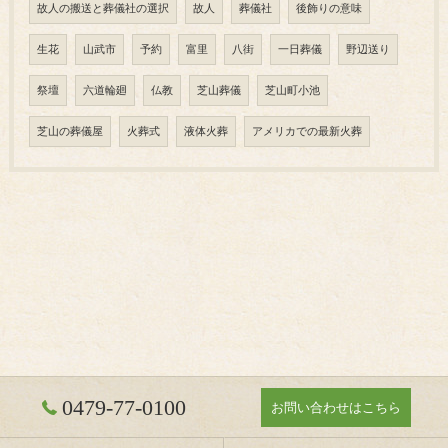
故人の搬送と葬儀社の選択
故人
葬儀社
後飾りの意味
生花
山武市
予約
富里
八街
一日葬儀
野辺送り
祭壇
六道輪廻
仏教
芝山葬儀
芝山町小池
芝山の葬儀屋
火葬式
液体火葬
アメリカでの最新火葬
0479-77-0100
お問い合わせはこちら