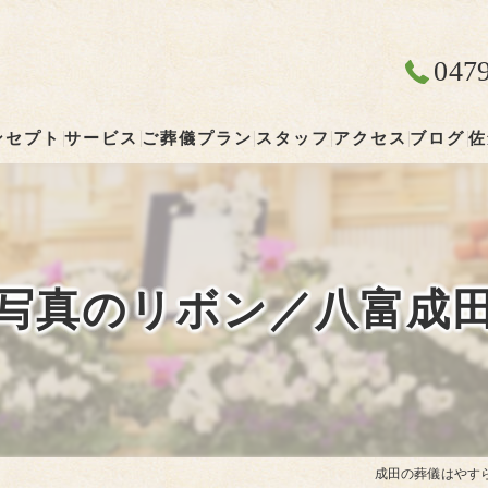
047
ンセプト
サービス
ご葬儀プラン
スタッフ
アクセス
ブログ
佐
成田の葬儀･やすらぎ葬祭 清雲の口コミ情報
やすらぎ葬祭 清雲
成田の葬儀･やすらぎ葬祭 清雲の評判
写真のリボン／八富成
成田の葬儀･やすらぎ葬祭 清雲のお客様の声
成田の葬儀はやすら