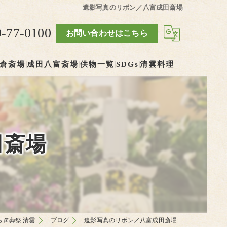
遺影写真のリボン／八富成田斎場
9-77-0100
お問い合わせはこちら
倉斎場
成田八富斎場
供物一覧
SDGs
清雲料理
田斎場
ぎ葬祭 清雲
ブログ
遺影写真のリボン／八富成田斎場