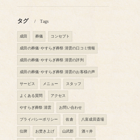
タグ
Tags
成田
葬儀
コンセプト
成田の葬儀･やすらぎ葬祭 清雲の口コミ情報
成田の葬儀･やすらぎ葬祭 清雲の評判
成田の葬儀･やすらぎ葬祭 清雲のお客様の声
サービス
メニュー
スタッフ
よくある質問
アクセス
やすらぎ葬祭 清雲
お問い合わせ
プライバシーポリシー
佐倉
八富成田斎場
位牌
お焚き上げ
山武郡
酒々井