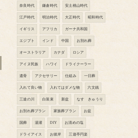
奈良時代
鎌倉時代
安土桃山時代
江戸時代
明治時代
大正時代
昭和時代
イギリス
アフリカ
ガーナ共和国
エジプト
インド
中国
お別れ葬
オーストラリア
カナダ
ロシア
アイヌ民族
ハワイ
ドライクーラー
遺骨
アクセサリー
仕組み
一日葬
入れて良い物
入れてはダメな物
六文銭
三途の川
白装束
新盆
なす きゅうり
お別れ葬プラン
家族葬プラン
お盆
国葬
湯灌
DIY
お清めの塩
ドライアイス
お彼岸
三遊亭円楽