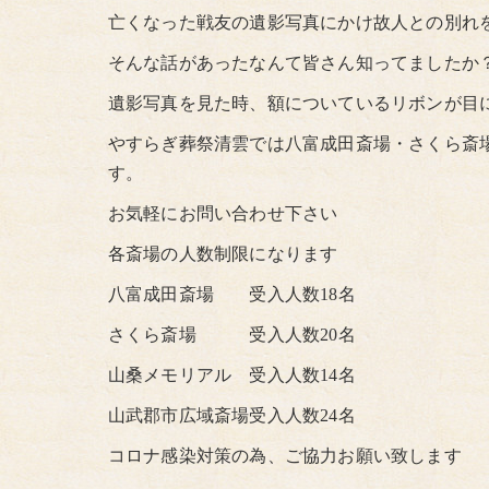
亡くなった戦友の遺影写真にかけ故人との別れ
そんな話があったなんて皆さん知ってましたか
遺影写真を見た時、額についているリボンが目に
やすらぎ葬祭清雲では八富成田斎場・さくら斎
す。
お気軽にお問い合わせ下さい
各斎場の人数制限になります
八富成田斎場 受入人数18名
さくら斎場 受入人数20名
山桑メモリアル 受入人数14名
山武郡市広域斎場受入人数24名
コロナ感染対策の為、ご協力お願い致します