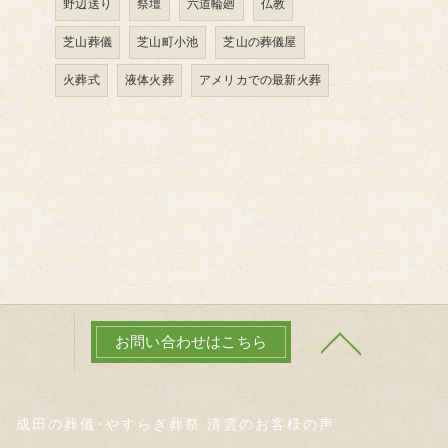
野辺送り
祭壇
六道輪廻
仏教
芝山葬儀
芝山町小池
芝山の葬儀屋
火葬式
液体火葬
アメリカでの最新火葬
お問い合わせはこちら
成田の葬儀･やすらぎ葬祭 清雲のお客様の声