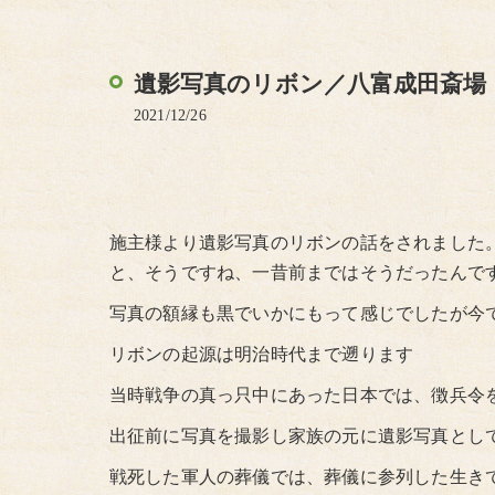
遺影写真のリボン／八富成田斎場
2021/12/26
施主様より遺影写真のリボンの話をされました
と、そうですね、一昔前まではそうだったんで
写真の額縁も黒でいかにもって感じでしたが今
リボンの起源は明治時代まで遡ります
当時戦争の真っ只中にあった日本では、徴兵令
出征前に写真を撮影し家族の元に遺影写真とし
戦死した軍人の葬儀では、葬儀に参列した生き