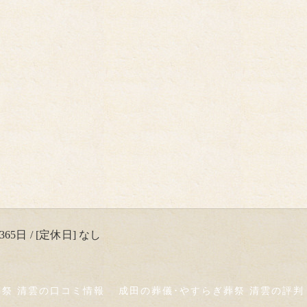
65日 / [定休日] なし
葬祭 清雲の口コミ情報
成田の葬儀･やすらぎ葬祭 清雲の評判