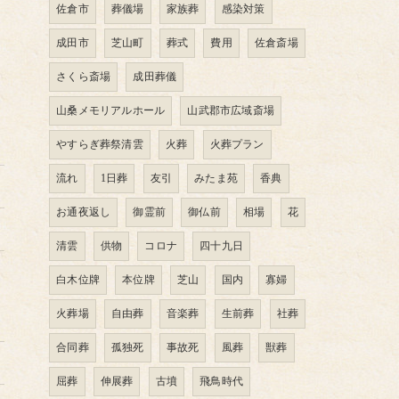
佐倉市
葬儀場
家族葬
感染対策
成田市
芝山町
葬式
費用
佐倉斎場
さくら斎場
成田葬儀
山桑メモリアルホール
山武郡市広域斎場
やすらぎ葬祭清雲
火葬
火葬プラン
流れ
1日葬
友引
みたま苑
香典
お通夜返し
御霊前
御仏前
相場
花
清雲
供物
コロナ
四十九日
白木位牌
本位牌
芝山
国内
寡婦
火葬場
自由葬
音楽葬
生前葬
社葬
合同葬
孤独死
事故死
風葬
獣葬
屈葬
伸展葬
古墳
飛鳥時代