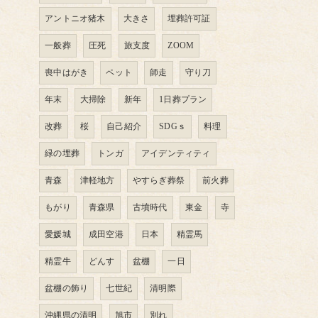
アントニオ猪木
大きさ
埋葬許可証
一般葬
圧死
旅支度
ZOOM
喪中はがき
ペット
師走
守り刀
年末
大掃除
新年
1日葬プラン
改葬
桜
自己紹介
SDGｓ
料理
緑の埋葬
トンガ
アイデンティティ
青森
津軽地方
やすらぎ葬祭
前火葬
もがり
青森県
古墳時代
東金
寺
愛媛城
成田空港
日本
精霊馬
精霊牛
どんす
盆棚
一日
盆棚の飾り
七世紀
清明際
沖縄県の清明
旭市
別れ