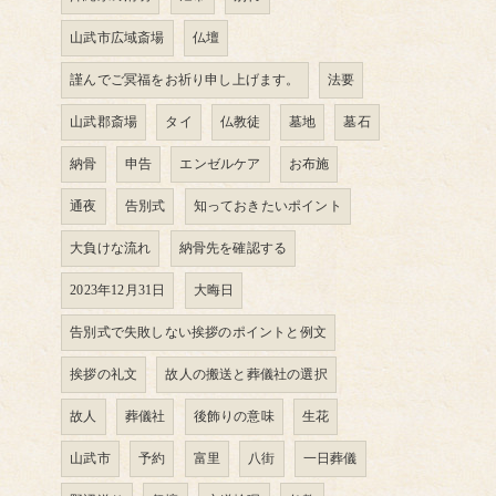
山武市広域斎場
仏壇
謹んでご冥福をお祈り申し上げます。
法要
山武郡斎場
タイ
仏教徒
墓地
墓石
納骨
申告
エンゼルケア
お布施
通夜
告別式
知っておきたいポイント
大負けな流れ
納骨先を確認する
2023年12月31日
大晦日
告別式で失敗しない挨拶のポイントと例文
挨拶の礼文
故人の搬送と葬儀社の選択
故人
葬儀社
後飾りの意味
生花
山武市
予約
富里
八街
一日葬儀