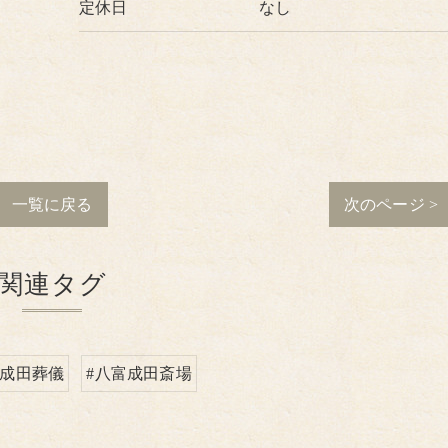
定休日
なし
一覧に戻る
次のページ >
関連タグ
#成田葬儀
#八富成田斎場