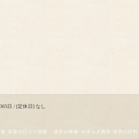
65日 / [定休日] なし
葬祭 清雲の口コミ情報
成田の葬儀･やすらぎ葬祭 清雲の評判