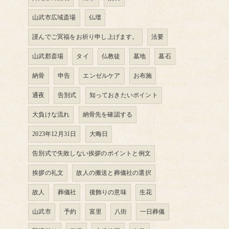
山武市広域斎場
仏壇
謹んでご冥福をお祈り申し上げます。
法要
山武郡斎場
タイ
仏教徒
墓地
墓石
納骨
申告
エンゼルケア
お布施
通夜
告別式
知っておきたいポイント
大負けな流れ
納骨先を確認する
2023年12月31日
大晦日
告別式で失敗しない挨拶のポイントと例文
挨拶の礼文
故人の搬送と葬儀社の選択
故人
葬儀社
後飾りの意味
生花
山武市
予約
富里
八街
一日葬儀