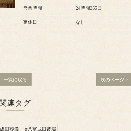
営業時間
24時間365日
定休日
なし
一覧に戻る
次のページ >
関連タグ
#成田葬儀
#八富成田斎場