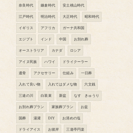
奈良時代
鎌倉時代
安土桃山時代
江戸時代
明治時代
大正時代
昭和時代
イギリス
アフリカ
ガーナ共和国
エジプト
インド
中国
お別れ葬
オーストラリア
カナダ
ロシア
アイヌ民族
ハワイ
ドライクーラー
遺骨
アクセサリー
仕組み
一日葬
入れて良い物
入れてはダメな物
六文銭
三途の川
白装束
新盆
なす きゅうり
お別れ葬プラン
家族葬プラン
お盆
国葬
湯灌
DIY
お清めの塩
ドライアイス
お彼岸
三遊亭円楽