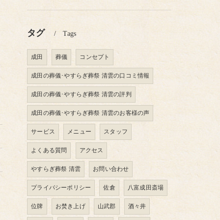
タグ
Tags
成田
葬儀
コンセプト
成田の葬儀･やすらぎ葬祭 清雲の口コミ情報
成田の葬儀･やすらぎ葬祭 清雲の評判
成田の葬儀･やすらぎ葬祭 清雲のお客様の声
サービス
メニュー
スタッフ
よくある質問
アクセス
やすらぎ葬祭 清雲
お問い合わせ
プライバシーポリシー
佐倉
八富成田斎場
位牌
お焚き上げ
山武郡
酒々井