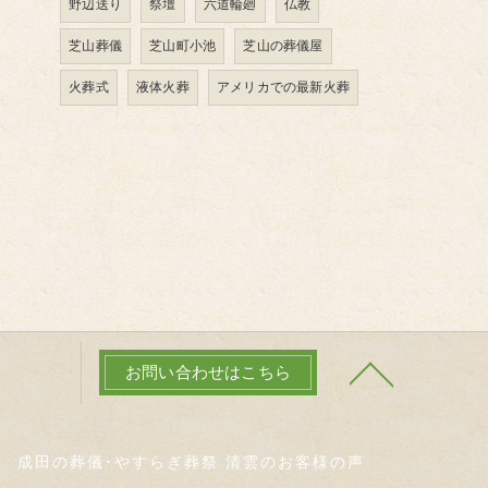
野辺送り
祭壇
六道輪廻
仏教
芝山葬儀
芝山町小池
芝山の葬儀屋
火葬式
液体火葬
アメリカでの最新火葬
お問い合わせはこちら
成田の葬儀･やすらぎ葬祭 清雲のお客様の声