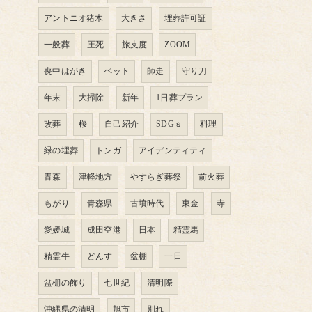
アントニオ猪木
大きさ
埋葬許可証
一般葬
圧死
旅支度
ZOOM
喪中はがき
ペット
師走
守り刀
年末
大掃除
新年
1日葬プラン
改葬
桜
自己紹介
SDGｓ
料理
緑の埋葬
トンガ
アイデンティティ
青森
津軽地方
やすらぎ葬祭
前火葬
もがり
青森県
古墳時代
東金
寺
愛媛城
成田空港
日本
精霊馬
精霊牛
どんす
盆棚
一日
盆棚の飾り
七世紀
清明際
沖縄県の清明
旭市
別れ