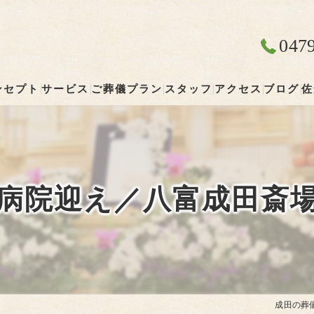
047
ンセプト
サービス
ご葬儀プラン
スタッフ
アクセス
ブログ
佐
成田の葬儀･やすらぎ葬祭 清雲の口コミ情報
やすらぎ葬祭 清雲
成田の葬儀･やすらぎ葬祭 清雲の評判
病院迎え／八富成田斎
成田の葬儀･やすらぎ葬祭 清雲のお客様の声
成田の葬