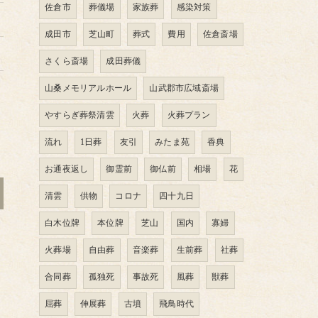
佐倉市
葬儀場
家族葬
感染対策
成田市
芝山町
葬式
費用
佐倉斎場
さくら斎場
成田葬儀
山桑メモリアルホール
山武郡市広域斎場
やすらぎ葬祭清雲
火葬
火葬プラン
流れ
1日葬
友引
みたま苑
香典
お通夜返し
御霊前
御仏前
相場
花
清雲
供物
コロナ
四十九日
白木位牌
本位牌
芝山
国内
寡婦
火葬場
自由葬
音楽葬
生前葬
社葬
合同葬
孤独死
事故死
風葬
獣葬
屈葬
伸展葬
古墳
飛鳥時代