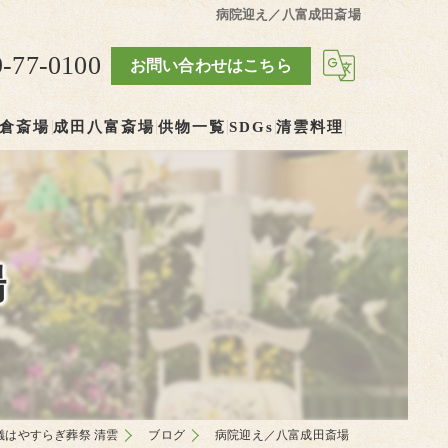
病院迎え／八富成田斎場
9-77-0100
お問い合わせはこちら
倉斎場
成田八富斎場
供物一覧
SDGs
清雲料理
場
儀はやすらぎ葬祭 清雲
ブログ
病院迎え／八富成田斎場