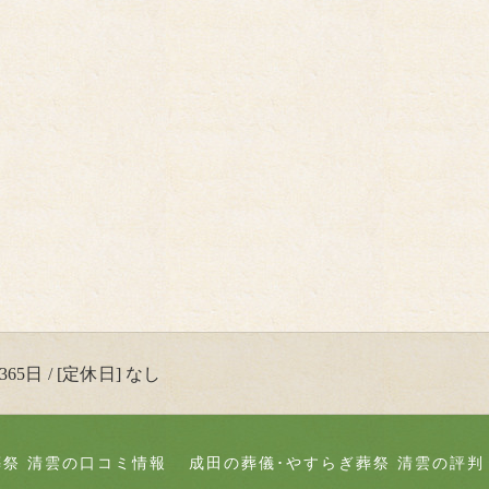
65日 / [定休日] なし
葬祭 清雲の口コミ情報
成田の葬儀･やすらぎ葬祭 清雲の評判