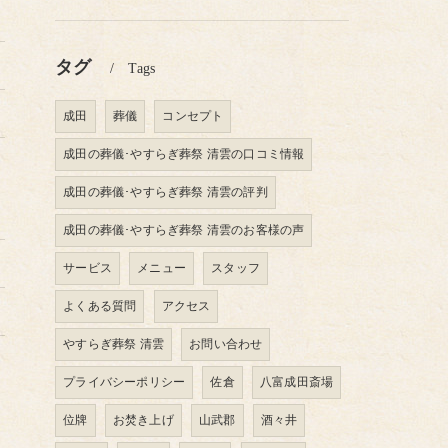
タグ
Tags
成田
葬儀
コンセプト
成田の葬儀･やすらぎ葬祭 清雲の口コミ情報
成田の葬儀･やすらぎ葬祭 清雲の評判
成田の葬儀･やすらぎ葬祭 清雲のお客様の声
サービス
メニュー
スタッフ
よくある質問
アクセス
やすらぎ葬祭 清雲
お問い合わせ
プライバシーポリシー
佐倉
八富成田斎場
位牌
お焚き上げ
山武郡
酒々井