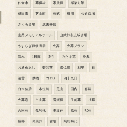
佐倉市
葬儀場
家族葬
感染対策
成田市
芝山町
葬式
費用
佐倉斎場
さくら斎場
成田葬儀
山桑メモリアルホール
山武郡市広域斎場
やすらぎ葬祭清雲
火葬
火葬プラン
流れ
1日葬
友引
みたま苑
香典
お通夜返し
御霊前
御仏前
相場
花
清雲
供物
コロナ
四十九日
白木位牌
本位牌
芝山
国内
寡婦
火葬場
自由葬
音楽葬
生前葬
社葬
合同葬
孤独死
事故死
風葬
獣葬
屈葬
伸展葬
古墳
飛鳥時代