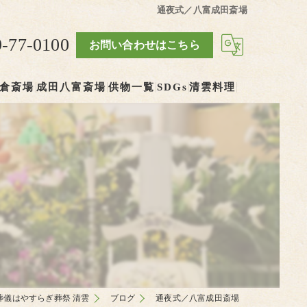
通夜式／八富成田斎場
9-77-0100
お問い合わせはこちら
倉斎場
成田八富斎場
供物一覧
SDGs
清雲料理
葬儀はやすらぎ葬祭 清雲
ブログ
通夜式／八富成田斎場