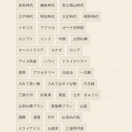
奈良時代
鎌倉時代
安土桃山時代
江戸時代
明治時代
大正時代
昭和時代
イギリス
アフリカ
ガーナ共和国
エジプト
インド
中国
お別れ葬
オーストラリア
カナダ
ロシア
アイヌ民族
ハワイ
ドライクーラー
遺骨
アクセサリー
仕組み
一日葬
入れて良い物
入れてはダメな物
六文銭
三途の川
白装束
新盆
なす きゅうり
お別れ葬プラン
家族葬プラン
お盆
国葬
湯灌
DIY
お清めの塩
ドライアイス
お彼岸
三遊亭円楽