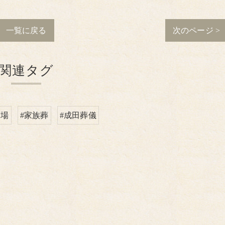
一覧に戻る
次のページ >
関連タグ
斎場
#家族葬
#成田葬儀