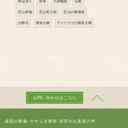
野辺送り
祭壇
六道輪廻
仏教
芝山葬儀
芝山町小池
芝山の葬儀屋
火葬式
液体火葬
アメリカでの最新火葬
お問い合わせはこちら
成田の葬儀･やすらぎ葬祭 清雲のお客様の声