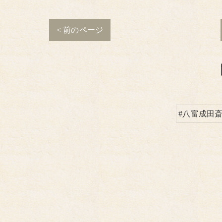
< 前のページ
#八富成田