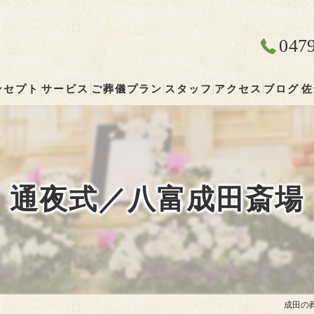
047
ンセプト
サービス
ご葬儀プラン
スタッフ
アクセス
ブログ
佐
成田の葬儀･やすらぎ葬祭 清雲の口コミ情報
やすらぎ葬祭 清雲
成田の葬儀･やすらぎ葬祭 清雲の評判
通夜式／八富成田斎場
成田の葬儀･やすらぎ葬祭 清雲のお客様の声
成田の