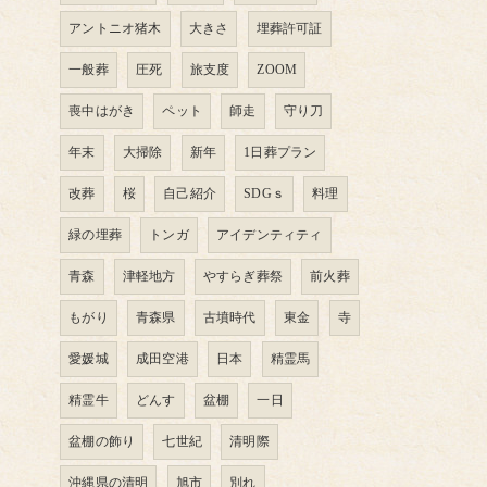
アントニオ猪木
大きさ
埋葬許可証
一般葬
圧死
旅支度
ZOOM
喪中はがき
ペット
師走
守り刀
年末
大掃除
新年
1日葬プラン
改葬
桜
自己紹介
SDGｓ
料理
緑の埋葬
トンガ
アイデンティティ
青森
津軽地方
やすらぎ葬祭
前火葬
もがり
青森県
古墳時代
東金
寺
愛媛城
成田空港
日本
精霊馬
精霊牛
どんす
盆棚
一日
盆棚の飾り
七世紀
清明際
沖縄県の清明
旭市
別れ