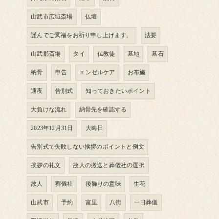
山武市広域斎場
仏壇
謹んでご冥福をお祈り申し上げます。
法要
山武郡斎場
タイ
仏教徒
墓地
墓石
納骨
申告
エンゼルケア
お布施
通夜
告別式
知っておきたいポイント
大負けな流れ
納骨先を確認する
2023年12月31日
大晦日
告別式で失敗しない挨拶のポイントと例文
挨拶の礼文
故人の搬送と葬儀社の選択
故人
葬儀社
後飾りの意味
生花
山武市
予約
富里
八街
一日葬儀