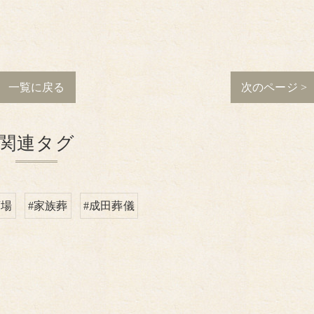
一覧に戻る
次のページ >
関連タグ
斎場
#家族葬
#成田葬儀