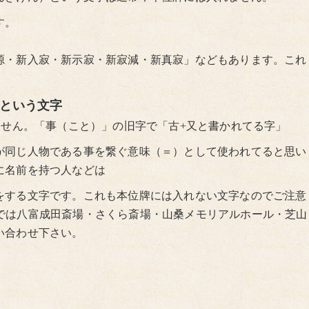
す。
源・新入寂・新示寂・新寂減・新真寂」などもあります。これ
」という文字
ません。「事（こと）」の旧字で「古+又と書かれてる字」
が同じ人物である事を繋ぐ意味（＝）として使われてると思い
に名前を持つ人などは
をする文字です。これも本位牌には入れない文字なのでご注意
雲では八富成田斎場・さくら斎場・山桑メモリアルホール・芝山
い合わせ下さい。