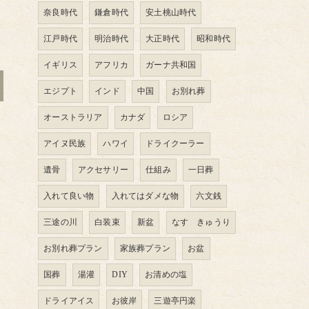
奈良時代
鎌倉時代
安土桃山時代
江戸時代
明治時代
大正時代
昭和時代
イギリス
アフリカ
ガーナ共和国
エジプト
インド
中国
お別れ葬
オーストラリア
カナダ
ロシア
アイヌ民族
ハワイ
ドライクーラー
遺骨
アクセサリー
仕組み
一日葬
入れて良い物
入れてはダメな物
六文銭
三途の川
白装束
新盆
なす きゅうり
お別れ葬プラン
家族葬プラン
お盆
国葬
湯灌
DIY
お清めの塩
ドライアイス
お彼岸
三遊亭円楽