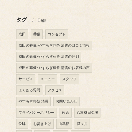
タグ
Tags
成田
葬儀
コンセプト
成田の葬儀･やすらぎ葬祭 清雲の口コミ情報
成田の葬儀･やすらぎ葬祭 清雲の評判
成田の葬儀･やすらぎ葬祭 清雲のお客様の声
サービス
メニュー
スタッフ
よくある質問
アクセス
やすらぎ葬祭 清雲
お問い合わせ
プライバシーポリシー
佐倉
八富成田斎場
位牌
お焚き上げ
山武郡
酒々井