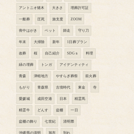
アントニオ猪木
大きさ
埋葬許可証
一般葬
圧死
旅支度
ZOOM
喪中はがき
ペット
師走
守り刀
年末
大掃除
新年
1日葬プラン
改葬
桜
自己紹介
SDGｓ
料理
緑の埋葬
トンガ
アイデンティティ
青森
津軽地方
やすらぎ葬祭
前火葬
もがり
青森県
古墳時代
東金
寺
愛媛城
成田空港
日本
精霊馬
精霊牛
どんす
盆棚
一日
盆棚の飾り
七世紀
清明際
沖縄県の清明
旭市
別れ