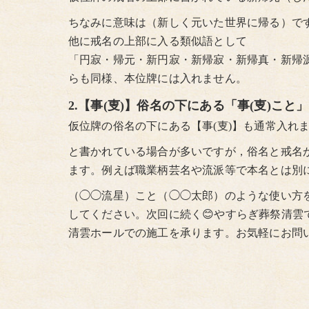
ちなみに意味は（新しく元いた世界に帰る）で
他に戒名の上部に入る類似語として
「円寂・帰元・新円寂・新帰寂・新帰真・新帰
らも同様、本位牌には入れません。
2.【事(叓)】俗名の下にある「事(叓)こと
仮位牌の俗名の下にある【事(叓)】も通常入れ
と書かれている場合が多いですが，俗名と戒名
ます。例えば職業柄芸名や流派等で本名とは別
（◯◯流星）こと（◯◯太郎）のような使い方
してください。次回に続く😊やすらぎ葬祭清
清雲ホールでの施工を承ります。お気軽にお問