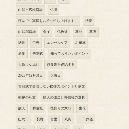
山武市広域斎場
仏壇
謹んでご冥福をお祈り申し上げます。
法要
山武郡斎場
タイ
仏教徒
墓地
墓石
納骨
申告
エンゼルケア
お布施
通夜
告別式
知っておきたいポイント
大負けな流れ
納骨先を確認する
2023年12月31日
大晦日
告別式で失敗しない挨拶のポイントと例文
挨拶の礼文
故人の搬送と葬儀社の選択
故人
葬儀社
後飾りの意味
生花
山武市
予約
富里
八街
一日葬儀