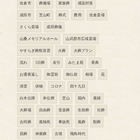
佐倉市
葬儀場
家族葬
感染対策
成田市
芝山町
葬式
費用
佐倉斎場
さくら斎場
成田葬儀
山桑メモリアルホール
山武郡市広域斎場
やすらぎ葬祭清雲
火葬
火葬プラン
流れ
1日葬
友引
みたま苑
香典
お通夜返し
御霊前
御仏前
相場
花
清雲
供物
コロナ
四十九日
白木位牌
本位牌
芝山
国内
寡婦
火葬場
自由葬
音楽葬
生前葬
社葬
合同葬
孤独死
事故死
風葬
獣葬
屈葬
伸展葬
古墳
飛鳥時代