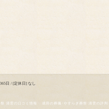
65日 / [定休日] なし
葬祭 清雲の口コミ情報
成田の葬儀･やすらぎ葬祭 清雲の評判