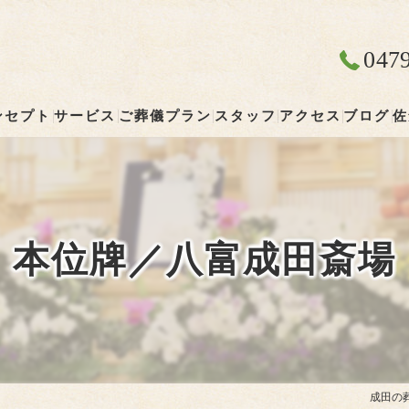
047
ンセプト
サービス
ご葬儀プラン
スタッフ
アクセス
ブログ
佐
成田の葬儀･やすらぎ葬祭 清雲の口コミ情報
やすらぎ葬祭 清雲
成田の葬儀･やすらぎ葬祭 清雲の評判
本位牌／八富成田斎場
成田の葬儀･やすらぎ葬祭 清雲のお客様の声
成田の