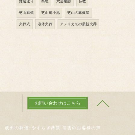
野辺送り
祭壇
六道輪廻
仏教
芝山葬儀
芝山町小池
芝山の葬儀屋
火葬式
液体火葬
アメリカでの最新火葬
お問い合わせはこちら
成田の葬儀･やすらぎ葬祭 清雲のお客様の声