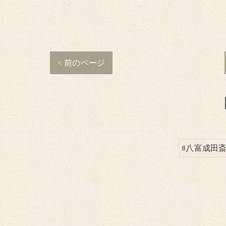
< 前のページ
#八富成田