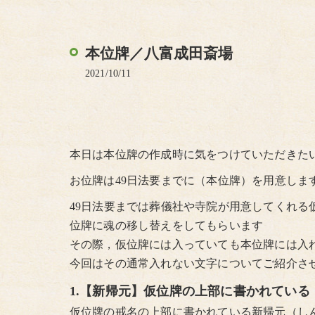
本位牌／八富成田斎場
2021/10/11
本日は本位牌の作成時に気をつけていただきた
お位牌は49日法要までに（本位牌）を用意しま
49日法要までは葬儀社や寺院が用意してくれる
位牌に魂の移し替えをしてもらいます
その際，仮位牌には入っていても本位牌には入
今回はその通常入れない文字についてご紹介さ
1.【新帰元】仮位牌の上部に書かれてい
仮位牌の戒名の上部に書かれている新帰元（し