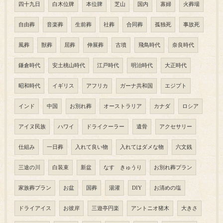
四十九日
白木位牌
本位牌
芝山
国内
寡婦
火葬場
自由葬
音楽葬
生前葬
社葬
合同葬
孤独死
事故死
風葬
獣葬
屈葬
伸展葬
古墳
飛鳥時代
奈良時代
鎌倉時代
安土桃山時代
江戸時代
明治時代
大正時代
昭和時代
イギリス
アフリカ
ガーナ共和国
エジプト
インド
中国
お別れ葬
オーストラリア
カナダ
ロシア
アイヌ民族
ハワイ
ドライクーラー
遺骨
アクセサリー
仕組み
一日葬
入れて良い物
入れてはダメな物
六文銭
三途の川
白装束
新盆
なす きゅうり
お別れ葬プラン
家族葬プラン
お盆
国葬
湯灌
DIY
お清めの塩
ドライアイス
お彼岸
三遊亭円楽
アントニオ猪木
大きさ