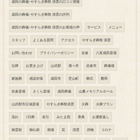
成田の葬儀･やすらぎ葬祭 清雲の口コミ情報
成田の葬儀･やすらぎ葬祭 清雲の評判
成田の葬儀･やすらぎ葬祭 清雲のお客様の声
サービス
メニュー
スタッフ
よくある質問
アクセス
やすらぎ葬祭 清雲
お問い合わせ
プライバシーポリシー
佐倉
八富成田斎場
位牌
お焚き上げ
山武郡
酒々井
佐倉市
葬儀場
家族葬
感染対策
成田市
芝山町
葬式
費用
佐倉斎場
さくら斎場
成田葬儀
山桑メモリアルホール
山武郡市広域斎場
やすらぎ葬祭清雲
火葬
火葬プラン
流れ
1日葬
友引
みたま苑
香典
お通夜返し
御霊前
御仏前
相場
花
清雲
供物
コロナ