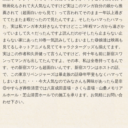
映画化もされて大人気なんですけど実はこのマンガ自分の娘から推
薦されて（超面白いから見て）って言われてそのまま一年以上過ぎ
ててたまたま暇だったので見たんですよ。そしたらハマったハマっ
た、実は私マンガ本大好きなんですけどここ3年程マンガから遠ざか
っていまして久々だったんですよ読んだのがそしたら止まらない止
まらない家にあった10巻一気読みしてしまいました😅娘達は映画も
見てるしネットアニメも見ててキャラクターグッズも揃えてます。
実はこの作者和久井健って言うんですけど。何十年も前に新宿スワ
ンってマンガも出してたんですよ。その本、私は全巻持ってるんで
す。その新宿スワンも超面白いんです。新宿スワンはホストの話、
で、この東京リベンジャーズは暴走族の話😅年甲斐もなくハマって
しまいました・・・今大人気なのでみなさんも興味があったら是非
😊やすらぎ葬祭清雲では八富成田斎場・さくら斎場・山桑メモリア
ルホール・芝山清雲ホールでの施工を承ります。お気軽にお問い合
わせ下さい。