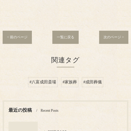
< 前のページ
一覧に戻る
次のページ >
関連タグ
#八富成田斎場
#家族葬
#成田葬儀
最近の投稿
Recent Posts