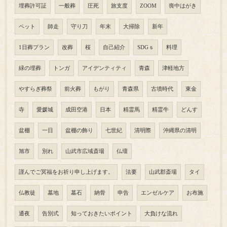
埋葬許可証
一般葬
圧死
旅支度
ZOOM
喪中はがき
ペット
師走
守り刀
年末
大掃除
新年
1日葬プラン
改葬
桜
自己紹介
SDGｓ
料理
緑の埋葬
トンガ
アイデンティティ
青森
津軽地方
やすらぎ葬祭
前火葬
もがり
青森県
古墳時代
東金
寺
愛媛城
成田空港
日本
精霊馬
精霊牛
どんす
盆棚
一日
盆棚の飾り
七世紀
清明際
沖縄県の清明
旭市
別れ
山武市広域斎場
仏壇
謹んでご冥福をお祈り申し上げます。
法要
山武郡斎場
タイ
仏教徒
墓地
墓石
納骨
申告
エンゼルケア
お布施
通夜
告別式
知っておきたいポイント
大負けな流れ