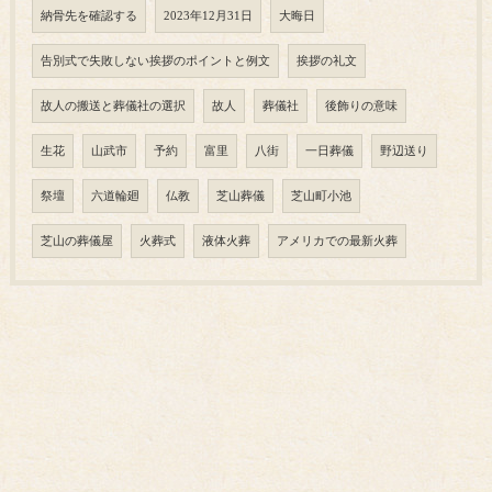
納骨先を確認する
2023年12月31日
大晦日
告別式で失敗しない挨拶のポイントと例文
挨拶の礼文
故人の搬送と葬儀社の選択
故人
葬儀社
後飾りの意味
生花
山武市
予約
富里
八街
一日葬儀
野辺送り
祭壇
六道輪廻
仏教
芝山葬儀
芝山町小池
芝山の葬儀屋
火葬式
液体火葬
アメリカでの最新火葬