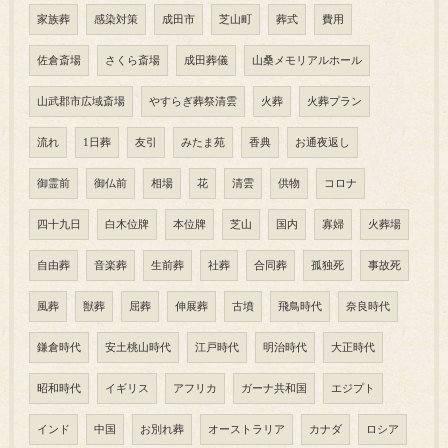
家族葬
感染対策
成田市
芝山町
葬式
費用
佐倉斎場
さくら斎場
成田葬儀
山桑メモリアルホール
山武郡市広域斎場
やすらぎ葬祭清雲
火葬
火葬プラン
流れ
1日葬
友引
みたま苑
香典
お通夜返し
御霊前
御仏前
相場
花
清雲
供物
コロナ
四十九日
白木位牌
本位牌
芝山
国内
寡婦
火葬場
自由葬
音楽葬
生前葬
社葬
合同葬
孤独死
事故死
風葬
獣葬
屈葬
伸展葬
古墳
飛鳥時代
奈良時代
鎌倉時代
安土桃山時代
江戸時代
明治時代
大正時代
昭和時代
イギリス
アフリカ
ガーナ共和国
エジプト
インド
中国
お別れ葬
オーストラリア
カナダ
ロシア