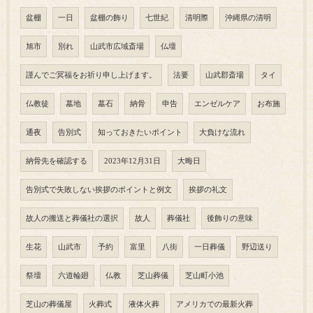
盆棚
一日
盆棚の飾り
七世紀
清明際
沖縄県の清明
旭市
別れ
山武市広域斎場
仏壇
謹んでご冥福をお祈り申し上げます。
法要
山武郡斎場
タイ
仏教徒
墓地
墓石
納骨
申告
エンゼルケア
お布施
通夜
告別式
知っておきたいポイント
大負けな流れ
納骨先を確認する
2023年12月31日
大晦日
告別式で失敗しない挨拶のポイントと例文
挨拶の礼文
故人の搬送と葬儀社の選択
故人
葬儀社
後飾りの意味
生花
山武市
予約
富里
八街
一日葬儀
野辺送り
祭壇
六道輪廻
仏教
芝山葬儀
芝山町小池
芝山の葬儀屋
火葬式
液体火葬
アメリカでの最新火葬