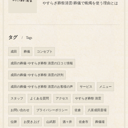
やすらぎ葬祭清雲/葬儀で蝋燭を使う理由とは
タグ
Tags
成田
葬儀
コンセプト
成田の葬儀･やすらぎ葬祭 清雲の口コミ情報
成田の葬儀･やすらぎ葬祭 清雲の評判
成田の葬儀･やすらぎ葬祭 清雲のお客様の声
サービス
メニュー
スタッフ
よくある質問
アクセス
やすらぎ葬祭 清雲
お問い合わせ
プライバシーポリシー
佐倉
八富成田斎場
位牌
お焚き上げ
山武郡
酒々井
佐倉市
葬儀場