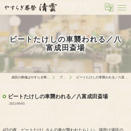
ビートたけしの車襲われる／八
富成田斎場
成田の葬儀はやすらぎ葬祭 清雲
ブログ
ビートたけしの車襲われる／八富成田斎場
ビートたけしの車襲われる／八富成田斎場
2021/09/05
4日の夜、ビートたけしさんの車が襲われたらしい。場所は港区の