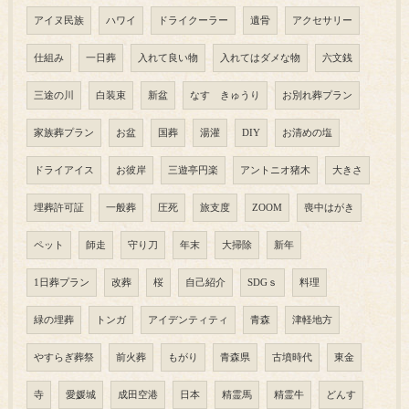
アイヌ民族
ハワイ
ドライクーラー
遺骨
アクセサリー
仕組み
一日葬
入れて良い物
入れてはダメな物
六文銭
三途の川
白装束
新盆
なす きゅうり
お別れ葬プラン
家族葬プラン
お盆
国葬
湯灌
DIY
お清めの塩
ドライアイス
お彼岸
三遊亭円楽
アントニオ猪木
大きさ
埋葬許可証
一般葬
圧死
旅支度
ZOOM
喪中はがき
ペット
師走
守り刀
年末
大掃除
新年
1日葬プラン
改葬
桜
自己紹介
SDGｓ
料理
緑の埋葬
トンガ
アイデンティティ
青森
津軽地方
やすらぎ葬祭
前火葬
もがり
青森県
古墳時代
東金
寺
愛媛城
成田空港
日本
精霊馬
精霊牛
どんす