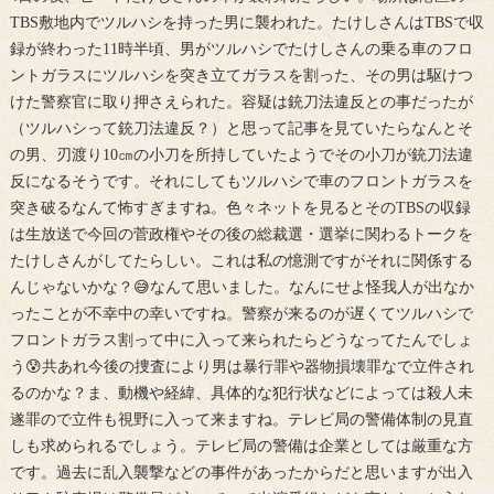
TBS敷地内でツルハシを持った男に襲われた。たけしさんはTBSで収
録が終わった11時半頃、男がツルハシでたけしさんの乗る車のフロ
ントガラスにツルハシを突き立てガラスを割った、その男は駆けつ
けた警察官に取り押さえられた。容疑は銃刀法違反との事だったが
（ツルハシって銃刀法違反？）と思って記事を見ていたらなんとそ
の男、刃渡り10㎝の小刀を所持していたようでその小刀が銃刀法違
反になるそうです。それにしてもツルハシで車のフロントガラスを
突き破るなんて怖すぎますね。色々ネットを見るとそのTBSの収録
は生放送で今回の菅政権やその後の総裁選・選挙に関わるトークを
たけしさんがしてたらしい。これは私の憶測ですがそれに関係する
んじゃないかな？😅なんて思いました。なんにせよ怪我人が出なか
ったことが不幸中の幸いですね。警察が来るのが遅くてツルハシで
フロントガラス割って中に入って来られたらどうなってたんでしょ
う😰共あれ今後の捜査により男は暴行罪や器物損壊罪なで立件され
るのかな？ま、動機や経緯、具体的な犯行状などによっては殺人未
遂罪ので立件も視野に入って来ますね。テレビ局の警備体制の見直
しも求められるでしょう。テレビ局の警備は企業としては厳重な方
です。過去に乱入襲撃などの事件があったからだと思いますが出入