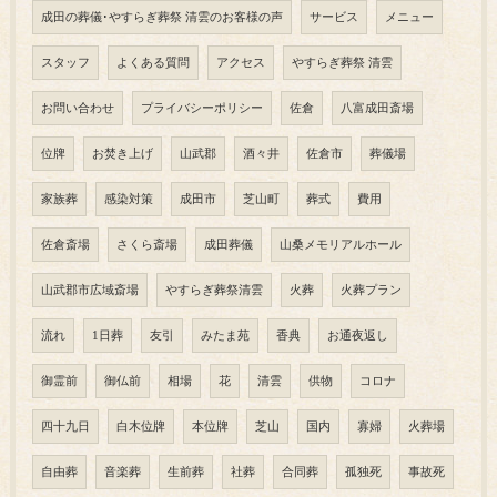
成田の葬儀･やすらぎ葬祭 清雲のお客様の声
サービス
メニュー
スタッフ
よくある質問
アクセス
やすらぎ葬祭 清雲
お問い合わせ
プライバシーポリシー
佐倉
八富成田斎場
位牌
お焚き上げ
山武郡
酒々井
佐倉市
葬儀場
家族葬
感染対策
成田市
芝山町
葬式
費用
佐倉斎場
さくら斎場
成田葬儀
山桑メモリアルホール
山武郡市広域斎場
やすらぎ葬祭清雲
火葬
火葬プラン
流れ
1日葬
友引
みたま苑
香典
お通夜返し
御霊前
御仏前
相場
花
清雲
供物
コロナ
四十九日
白木位牌
本位牌
芝山
国内
寡婦
火葬場
自由葬
音楽葬
生前葬
社葬
合同葬
孤独死
事故死