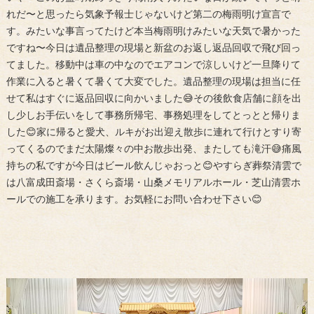
れだ〜と思ったら気象予報士じゃないけど第二の梅雨明け宣言で
す。みたいな事言ってたけど本当梅雨明けみたいな天気で暑かった
ですね〜今日は遺品整理の現場と新盆のお返し返品回収で飛び回っ
てました。移動中は車の中なのでエアコンで涼しいけど一旦降りて
作業に入ると暑くて暑くて大変でした。遺品整理の現場は担当に任
せて私はすぐに返品回収に向かいました😅その後飲食店舗に顔を出
し少しお手伝いをして事務所帰宅、事務処理をしてとっとと帰りま
した😊家に帰ると愛犬、ルキがお出迎え散歩に連れて行けとすり寄
ってくるのでまだ太陽燦々の中お散歩出発、またしても滝汗😅痛風
持ちの私ですが今日はビール飲んじゃおっと😊やすらぎ葬祭清雲で
は八富成田斎場・さくら斎場・山桑メモリアルホール・芝山清雲ホ
ールでの施工を承ります。お気軽にお問い合わせ下さい😊