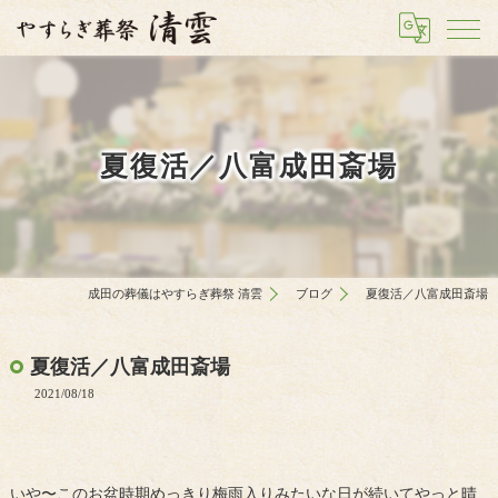
夏復活／八富成田斎場
成田の葬儀はやすらぎ葬祭 清雲
ブログ
夏復活／八富成田斎場
夏復活／八富成田斎場
2021/08/18
いや〜このお盆時期めっきり梅雨入りみたいな日が続いてやっと晴