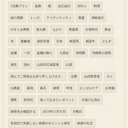
1日葬プラン
改葬
桜
自己紹介
SDGｓ
料理
緑の埋葬
トンガ
アイデンティティ
青森
津軽地方
やすらぎ葬祭
前火葬
もがり
青森県
古墳時代
東金
寺
愛媛城
成田空港
日本
精霊馬
精霊牛
どんす
盆棚
一日
盆棚の飾り
七世紀
清明際
沖縄県の清明
旭市
別れ
山武市広域斎場
仏壇
謹んでご冥福をお祈り申し上げます。
法要
山武郡斎場
タイ
仏教徒
墓地
墓石
納骨
申告
エンゼルケア
お布施
通夜
告別式
知っておきたいポイント
大負けな流れ
納骨先を確認する
2023年12月31日
大晦日
告別式で失敗しない挨拶のポイントと例文
挨拶の礼文