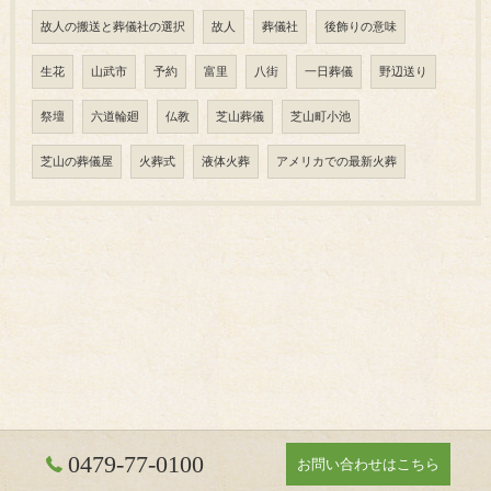
故人の搬送と葬儀社の選択
故人
葬儀社
後飾りの意味
生花
山武市
予約
富里
八街
一日葬儀
野辺送り
祭壇
六道輪廻
仏教
芝山葬儀
芝山町小池
芝山の葬儀屋
火葬式
液体火葬
アメリカでの最新火葬
0479-77-0100
お問い合わせはこちら