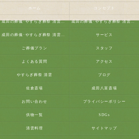
ホーム
コンセプト
成田の葬儀･やすらぎ葬祭 清雲の口コミ情報
成田の葬儀･やすらぎ葬祭 清雲の評判
成田の葬儀･やすらぎ葬祭 清雲のお客様の声
サービス
ご葬儀プラン
スタッフ
よくある質問
アクセス
やすらぎ葬祭 清雲
ブログ
佐倉斎場
成田八富斎場
お問い合わせ
プライバシーポリシー
供物一覧
SDGs
清雲料理
サイトマップ