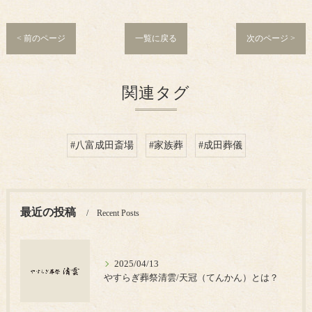
< 前のページ
一覧に戻る
次のページ >
関連タグ
#八富成田斎場
#家族葬
#成田葬儀
最近の投稿
Recent Posts
2025/04/13
やすらぎ葬祭清雲/天冠（てんかん）とは？