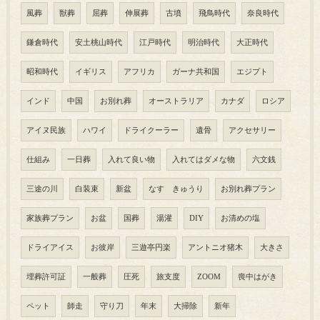
風葬
獣葬
屈葬
伸展葬
古墳
飛鳥時代
奈良時代
鎌倉時代
安土桃山時代
江戸時代
明治時代
大正時代
昭和時代
イギリス
アフリカ
ガーナ共和国
エジプト
インド
中国
お別れ葬
オーストラリア
カナダ
ロシア
アイヌ民族
ハワイ
ドライクーラー
遺骨
アクセサリー
仕組み
一日葬
入れて良い物
入れてはダメな物
六文銭
三途の川
白装束
新盆
なす きゅうり
お別れ葬プラン
家族葬プラン
お盆
国葬
湯灌
DIY
お清めの塩
ドライアイス
お彼岸
三遊亭円楽
アントニオ猪木
大きさ
埋葬許可証
一般葬
圧死
旅支度
ZOOM
喪中はがき
ペット
師走
守り刀
年末
大掃除
新年