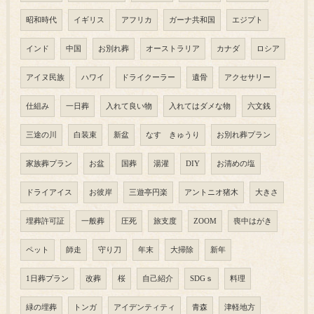
昭和時代
イギリス
アフリカ
ガーナ共和国
エジプト
インド
中国
お別れ葬
オーストラリア
カナダ
ロシア
アイヌ民族
ハワイ
ドライクーラー
遺骨
アクセサリー
仕組み
一日葬
入れて良い物
入れてはダメな物
六文銭
三途の川
白装束
新盆
なす きゅうり
お別れ葬プラン
家族葬プラン
お盆
国葬
湯灌
DIY
お清めの塩
ドライアイス
お彼岸
三遊亭円楽
アントニオ猪木
大きさ
埋葬許可証
一般葬
圧死
旅支度
ZOOM
喪中はがき
ペット
師走
守り刀
年末
大掃除
新年
1日葬プラン
改葬
桜
自己紹介
SDGｓ
料理
緑の埋葬
トンガ
アイデンティティ
青森
津軽地方