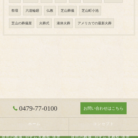
祭壇
六道輪廻
仏教
芝山葬儀
芝山町小池
芝山の葬儀屋
火葬式
液体火葬
アメリカでの最新火葬
0479-77-0100
お問い合わせはこちら
ホーム
コンセプト
成田の葬儀･やすらぎ葬祭 清雲の口コミ情報
成田の葬儀･やすらぎ葬祭 清雲の評判