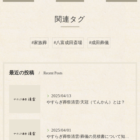
関連タグ
#家族葬
#八富成田斎場
#成田葬儀
最近の投稿
Recent Posts
2025/04/13
やすらぎ葬祭清雲/天冠（てんかん）とは？
2025/04/01
やすらぎ葬祭清雲/葬儀の見積書について知っておきたいポイント