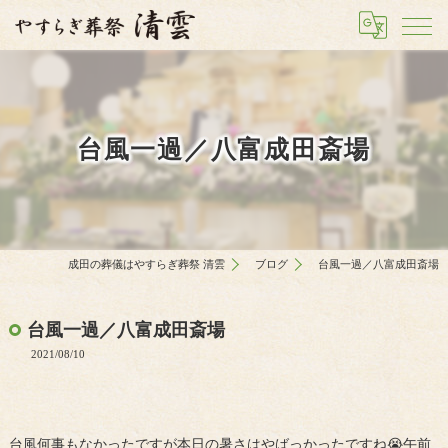
台風一過／八富成田斎場
成田の葬儀はやすらぎ葬祭 清雲
ブログ
台風一過／八富成田斎場
台風一過／八富成田斎場
2021/08/10
台風何事もなかったですが本日の暑さはやばっかったですね😭午前