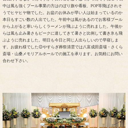
中は風も強くプール事業の方はのぼり旗や看板、POP等飛ばされそ
うでヒヤヒヤ物でした。お盆のお休みが早い人は始まっているのか
本日もすごい数の人出でした。午前中は風があるのでお客様プール
から上がると寒いらしくラーメンが飛ぶように売れました。午後か
らは風も止み暑さもピークに達してきて暑さと比例して書き氷も飛
ぶように売れました。明日も今日と同じ人出らしいので早寝しま
す。お疲れ様でした😊やすらぎ葬祭清雲では八富成田斎場・さくら
斎場・山桑メモリアルホールでの施工を承ります。お気軽にお問い
合わせ下さい。