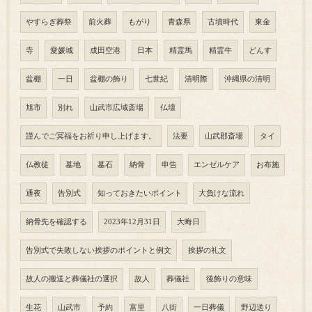
やすらぎ葬祭
前火葬
もがり
青森県
古墳時代
東金
寺
愛媛城
成田空港
日本
精霊馬
精霊牛
どんす
盆棚
一日
盆棚の飾り
七世紀
清明際
沖縄県の清明
旭市
別れ
山武市広域斎場
仏壇
謹んでご冥福をお祈り申し上げます。
法要
山武郡斎場
タイ
仏教徒
墓地
墓石
納骨
申告
エンゼルケア
お布施
通夜
告別式
知っておきたいポイント
大負けな流れ
納骨先を確認する
2023年12月31日
大晦日
告別式で失敗しない挨拶のポイントと例文
挨拶の礼文
故人の搬送と葬儀社の選択
故人
葬儀社
後飾りの意味
生花
山武市
予約
富里
八街
一日葬儀
野辺送り