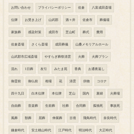
お問い合わせ
プライバシーポリシー
佐倉
八富成田斎場
位牌
お焚き上げ
山武郡
酒々井
佐倉市
葬儀場
家族葬
感染対策
成田市
芝山町
葬式
費用
佐倉斎場
さくら斎場
成田葬儀
山桑メモリアルホール
山武郡市広域斎場
やすらぎ葬祭清雲
火葬
火葬プラン
流れ
1日葬
友引
みたま苑
香典
お通夜返し
御霊前
御仏前
相場
花
清雲
供物
コロナ
四十九日
白木位牌
本位牌
芝山
国内
寡婦
火葬場
自由葬
音楽葬
生前葬
社葬
合同葬
孤独死
事故死
風葬
獣葬
屈葬
伸展葬
古墳
飛鳥時代
奈良時代
鎌倉時代
安土桃山時代
江戸時代
明治時代
大正時代