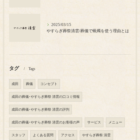
2025/03/15
やすらぎ葬祭清雲/葬儀で蝋燭を使う理由とは
タグ
Tags
成田
葬儀
コンセプト
成田の葬儀･やすらぎ葬祭 清雲の口コミ情報
成田の葬儀･やすらぎ葬祭 清雲の評判
成田の葬儀･やすらぎ葬祭 清雲のお客様の声
サービス
メニュー
スタッフ
よくある質問
アクセス
やすらぎ葬祭 清雲