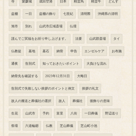
寺
愛媛城
成田空港
日本
精霊馬
精霊牛
どんす
盆棚
一日
盆棚の飾り
七世紀
清明際
沖縄県の清明
旭市
別れ
山武市広域斎場
仏壇
謹んでご冥福をお祈り申し上げます。
法要
山武郡斎場
タイ
仏教徒
墓地
墓石
納骨
申告
エンゼルケア
お布施
通夜
告別式
知っておきたいポイント
大負けな流れ
納骨先を確認する
2023年12月31日
大晦日
告別式で失敗しない挨拶のポイントと例文
挨拶の礼文
故人の搬送と葬儀社の選択
故人
葬儀社
後飾りの意味
生花
山武市
予約
富里
八街
一日葬儀
野辺送り
祭壇
六道輪廻
仏教
芝山葬儀
芝山町小池