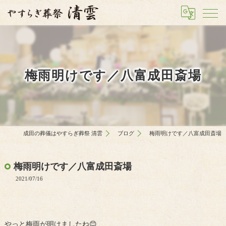
梅雨明けです／八富成田斎場
成田の葬儀はやすらぎ葬祭 清雲
ブログ
梅雨明けです／八富成田斎場
梅雨明けです／八富成田斎場
2021/07/16
やっと梅雨が明けましたね😊