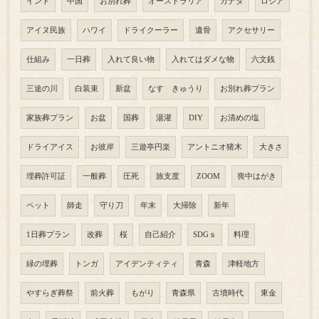
インド
中国
お別れ葬
オーストラリア
カナダ
ロシア
アイヌ民族
ハワイ
ドライクーラー
遺骨
アクセサリー
仕組み
一日葬
入れて良い物
入れてはダメな物
六文銭
三途の川
白装束
新盆
なす きゅうり
お別れ葬プラン
家族葬プラン
お盆
国葬
湯灌
DIY
お清めの塩
ドライアイス
お彼岸
三遊亭円楽
アントニオ猪木
大きさ
埋葬許可証
一般葬
圧死
旅支度
ZOOM
喪中はがき
ペット
師走
守り刀
年末
大掃除
新年
1日葬プラン
改葬
桜
自己紹介
SDGｓ
料理
緑の埋葬
トンガ
アイデンティティ
青森
津軽地方
やすらぎ葬祭
前火葬
もがり
青森県
古墳時代
東金