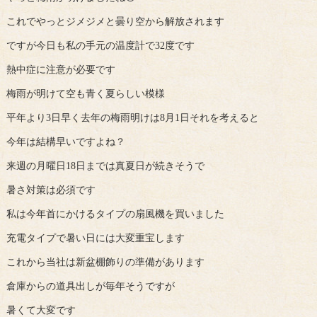
これでやっとジメジメと曇り空から解放されます
ですが今日も私の手元の温度計で32度です
熱中症に注意が必要です
梅雨が明けて空も青く夏らしい模様
平年より3日早く去年の梅雨明けは8月1日それを考えると
今年は結構早いですよね？
来週の月曜日18日までは真夏日が続きそうで
暑さ対策は必須です
私は今年首にかけるタイプの扇風機を買いました
充電タイプで暑い日には大変重宝します
これから当社は新盆棚飾りの準備があります
倉庫からの道具出しが毎年そうですが
暑くて大変です