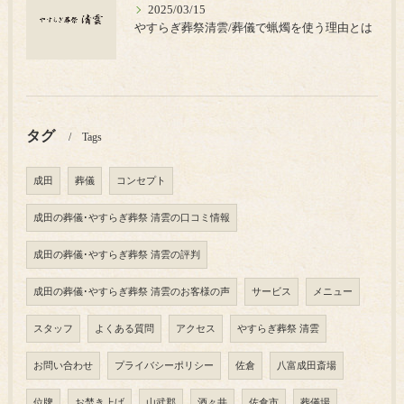
2025/03/15
やすらぎ葬祭清雲/葬儀で蝋燭を使う理由とは
タグ
Tags
成田
葬儀
コンセプト
成田の葬儀･やすらぎ葬祭 清雲の口コミ情報
成田の葬儀･やすらぎ葬祭 清雲の評判
成田の葬儀･やすらぎ葬祭 清雲のお客様の声
サービス
メニュー
スタッフ
よくある質問
アクセス
やすらぎ葬祭 清雲
お問い合わせ
プライバシーポリシー
佐倉
八富成田斎場
位牌
お焚き上げ
山武郡
酒々井
佐倉市
葬儀場