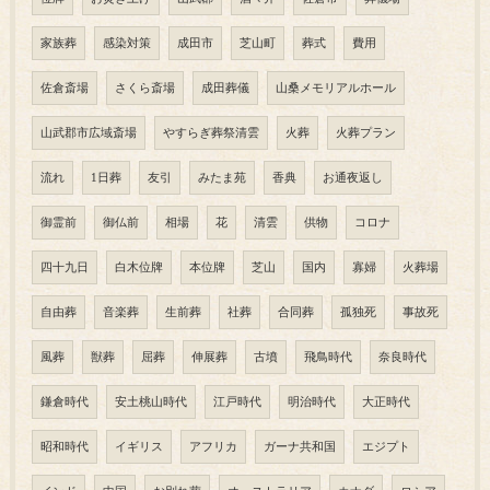
家族葬
感染対策
成田市
芝山町
葬式
費用
佐倉斎場
さくら斎場
成田葬儀
山桑メモリアルホール
山武郡市広域斎場
やすらぎ葬祭清雲
火葬
火葬プラン
流れ
1日葬
友引
みたま苑
香典
お通夜返し
御霊前
御仏前
相場
花
清雲
供物
コロナ
四十九日
白木位牌
本位牌
芝山
国内
寡婦
火葬場
自由葬
音楽葬
生前葬
社葬
合同葬
孤独死
事故死
風葬
獣葬
屈葬
伸展葬
古墳
飛鳥時代
奈良時代
鎌倉時代
安土桃山時代
江戸時代
明治時代
大正時代
昭和時代
イギリス
アフリカ
ガーナ共和国
エジプト