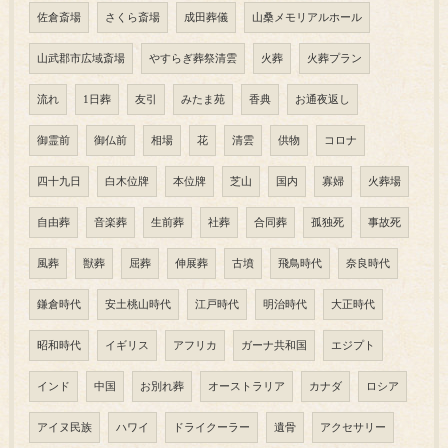
佐倉斎場
さくら斎場
成田葬儀
山桑メモリアルホール
山武郡市広域斎場
やすらぎ葬祭清雲
火葬
火葬プラン
流れ
1日葬
友引
みたま苑
香典
お通夜返し
御霊前
御仏前
相場
花
清雲
供物
コロナ
四十九日
白木位牌
本位牌
芝山
国内
寡婦
火葬場
自由葬
音楽葬
生前葬
社葬
合同葬
孤独死
事故死
風葬
獣葬
屈葬
伸展葬
古墳
飛鳥時代
奈良時代
鎌倉時代
安土桃山時代
江戸時代
明治時代
大正時代
昭和時代
イギリス
アフリカ
ガーナ共和国
エジプト
インド
中国
お別れ葬
オーストラリア
カナダ
ロシア
アイヌ民族
ハワイ
ドライクーラー
遺骨
アクセサリー