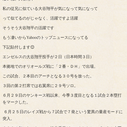
私の従兄に似ている大谷翔平が気になって気になって
って似てるのがじゃなく、活躍ですよ活躍
そうそう大谷翔平の活躍です
もう凄いからYahooのトップニュースになってる
下記貼付します😊
エンゼルスの
大谷翔平
投手が２日（日本時間３日）
本拠地でのオリオールズ戦に「２番・ＤＨ」で出場。
この試合、２本目のアーチとなる３０号を放った。
３回の第２打席では右翼席に２９号ソロ。
６月２９日のヤンキース戦以来、今季３度目となる１試合２本塁打
をマークした。
６月２５日のレイズ戦から７試合で７発という驚異の量産モードに
突入。