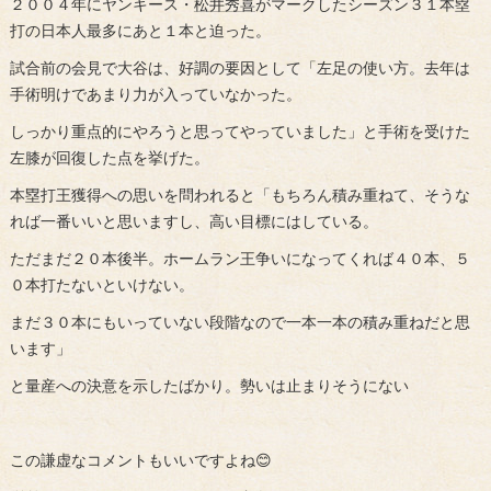
２００４年にヤンキース・
松井秀喜
がマークしたシーズン３１本塁
打の日本人最多にあと１本と迫った。
試合前の会見で大谷は、好調の要因として「左足の使い方。去年は
手術明けであまり力が入っていなかった。
しっかり重点的にやろうと思ってやっていました」と手術を受けた
左膝が回復した点を挙げた。
本塁打王獲得への思いを問われると「もちろん積み重ねて、そうな
れば一番いいと思いますし、高い目標にはしている。
ただまだ２０本後半。ホームラン王争いになってくれば４０本、５
０本打たないといけない。
まだ３０本にもいっていない段階なので一本一本の積み重ねだと思
います」
と量産への決意を示したばかり。勢いは止まりそうにない
この謙虚なコメントもいいですよね😊