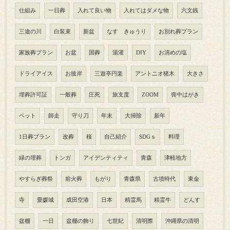
仕組み
一日葬
入れて良い物
入れてはダメな物
六文銭
三途の川
白装束
新盆
なす きゅうり
お別れ葬プラン
家族葬プラン
お盆
国葬
湯灌
DIY
お清めの塩
ドライアイス
お彼岸
三遊亭円楽
アントニオ猪木
大きさ
埋葬許可証
一般葬
圧死
旅支度
ZOOM
喪中はがき
ペット
師走
守り刀
年末
大掃除
新年
1日葬プラン
改葬
桜
自己紹介
SDGｓ
料理
緑の埋葬
トンガ
アイデンティティ
青森
津軽地方
やすらぎ葬祭
前火葬
もがり
青森県
古墳時代
東金
寺
愛媛城
成田空港
日本
精霊馬
精霊牛
どんす
盆棚
一日
盆棚の飾り
七世紀
清明際
沖縄県の清明