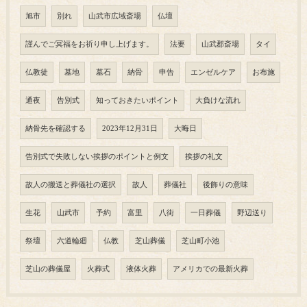
旭市
別れ
山武市広域斎場
仏壇
謹んでご冥福をお祈り申し上げます。
法要
山武郡斎場
タイ
仏教徒
墓地
墓石
納骨
申告
エンゼルケア
お布施
通夜
告別式
知っておきたいポイント
大負けな流れ
納骨先を確認する
2023年12月31日
大晦日
告別式で失敗しない挨拶のポイントと例文
挨拶の礼文
故人の搬送と葬儀社の選択
故人
葬儀社
後飾りの意味
生花
山武市
予約
富里
八街
一日葬儀
野辺送り
祭壇
六道輪廻
仏教
芝山葬儀
芝山町小池
芝山の葬儀屋
火葬式
液体火葬
アメリカでの最新火葬