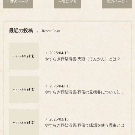
< 前のページ
一覧に戻る
次のページ >
最近の投稿
Recent Posts
2025/04/13
やすらぎ葬祭清雲/天冠（てんかん）とは？
2025/04/01
やすらぎ葬祭清雲/葬儀の見積書について知っておきたいポイント
2025/03/15
やすらぎ葬祭清雲/葬儀で蝋燭を使う理由とは