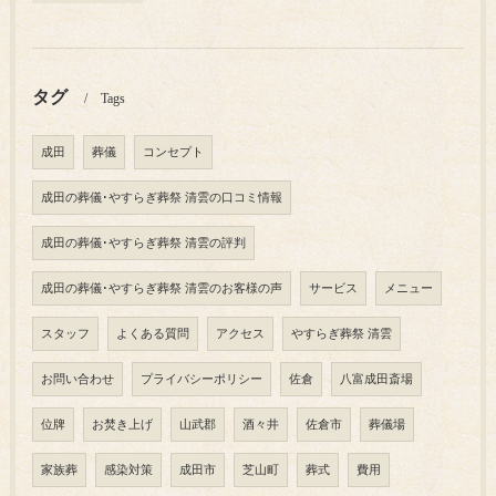
タグ
Tags
成田
葬儀
コンセプト
成田の葬儀･やすらぎ葬祭 清雲の口コミ情報
成田の葬儀･やすらぎ葬祭 清雲の評判
成田の葬儀･やすらぎ葬祭 清雲のお客様の声
サービス
メニュー
スタッフ
よくある質問
アクセス
やすらぎ葬祭 清雲
お問い合わせ
プライバシーポリシー
佐倉
八富成田斎場
位牌
お焚き上げ
山武郡
酒々井
佐倉市
葬儀場
家族葬
感染対策
成田市
芝山町
葬式
費用