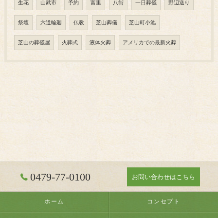
生花
山武市
予約
富里
八街
一日葬儀
野辺送り
祭壇
六道輪廻
仏教
芝山葬儀
芝山町小池
芝山の葬儀屋
火葬式
液体火葬
アメリカでの最新火葬
0479-77-0100
お問い合わせはこちら
ホーム
コンセプト