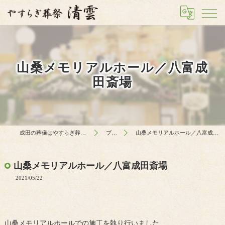
山桑メモリアルホール／八富成
田斎場
成田の葬儀はやすらぎ葬祭 清雲
ブログ
山桑メモリアルホール／八富成田斎場
山桑メモリアルホール／八富成田斎場
2021/05/22
山桑メモリアルホールでの施工を執り行いました