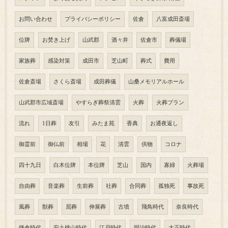
お問い合わせ
プライバシーポリシー
佐倉
八富成田斎場
位牌
お焚き上げ
山武郡
酒々井
佐倉市
葬儀場
家族葬
感染対策
成田市
芝山町
葬式
費用
佐倉斎場
さくら斎場
成田葬儀
山桑メモリアルホール
山武郡市広域斎場
やすらぎ葬祭清雲
火葬
火葬プラン
流れ
1日葬
友引
みたま苑
香典
お通夜返し
御霊前
御仏前
相場
花
清雲
供物
コロナ
四十九日
白木位牌
本位牌
芝山
国内
寡婦
火葬場
自由葬
音楽葬
生前葬
社葬
合同葬
孤独死
事故死
風葬
獣葬
屈葬
伸展葬
古墳
飛鳥時代
奈良時代
鎌倉時代
安土桃山時代
江戸時代
明治時代
大正時代