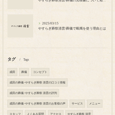
やすらぎ葬祭清雲/葬儀の見積書について知っておきたいポイント
2025/03/15
やすらぎ葬祭清雲/葬儀で蝋燭を使う理由とは
タグ
Tags
成田
葬儀
コンセプト
成田の葬儀･やすらぎ葬祭 清雲の口コミ情報
成田の葬儀･やすらぎ葬祭 清雲の評判
成田の葬儀･やすらぎ葬祭 清雲のお客様の声
サービス
メニュー
スタッフ
よくある質問
アクセス
やすらぎ葬祭 清雲