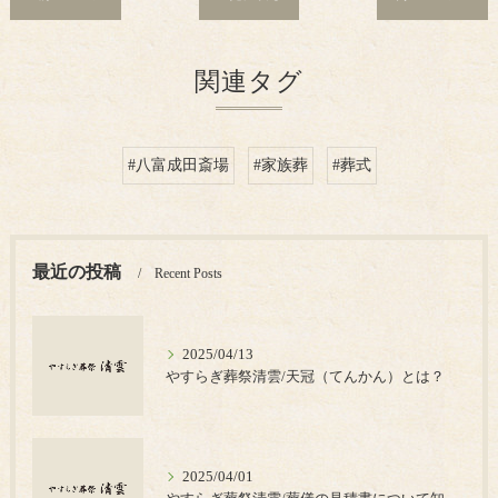
関連タグ
#八富成田斎場
#家族葬
#葬式
最近の投稿
Recent Posts
2025/04/13
やすらぎ葬祭清雲/天冠（てんかん）とは？
2025/04/01