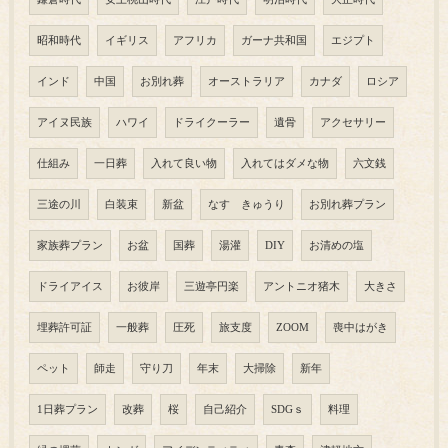
昭和時代
イギリス
アフリカ
ガーナ共和国
エジプト
インド
中国
お別れ葬
オーストラリア
カナダ
ロシア
アイヌ民族
ハワイ
ドライクーラー
遺骨
アクセサリー
仕組み
一日葬
入れて良い物
入れてはダメな物
六文銭
三途の川
白装束
新盆
なす きゅうり
お別れ葬プラン
家族葬プラン
お盆
国葬
湯灌
DIY
お清めの塩
ドライアイス
お彼岸
三遊亭円楽
アントニオ猪木
大きさ
埋葬許可証
一般葬
圧死
旅支度
ZOOM
喪中はがき
ペット
師走
守り刀
年末
大掃除
新年
1日葬プラン
改葬
桜
自己紹介
SDGｓ
料理