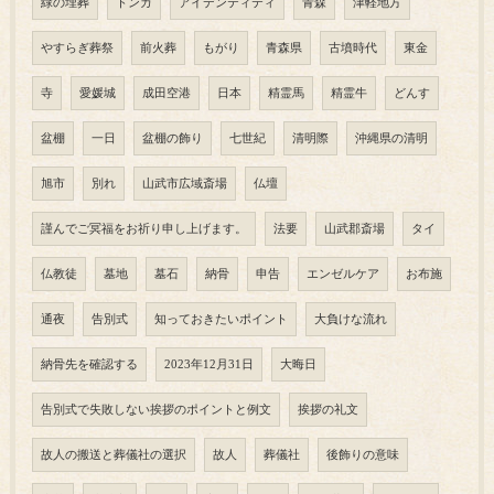
緑の埋葬
トンガ
アイデンティティ
青森
津軽地方
やすらぎ葬祭
前火葬
もがり
青森県
古墳時代
東金
寺
愛媛城
成田空港
日本
精霊馬
精霊牛
どんす
盆棚
一日
盆棚の飾り
七世紀
清明際
沖縄県の清明
旭市
別れ
山武市広域斎場
仏壇
謹んでご冥福をお祈り申し上げます。
法要
山武郡斎場
タイ
仏教徒
墓地
墓石
納骨
申告
エンゼルケア
お布施
通夜
告別式
知っておきたいポイント
大負けな流れ
納骨先を確認する
2023年12月31日
大晦日
告別式で失敗しない挨拶のポイントと例文
挨拶の礼文
故人の搬送と葬儀社の選択
故人
葬儀社
後飾りの意味