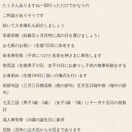
たくさんありますね一回行っただけでかなりの
ご利益がありそうです
続いて人生儀礼も紹介しましょう
安産祈願（妊娠五ヶ月目特に戌の日を選びましょう）
お七夜のお祝い（生後7日目に命名する
命名奉告祭（子供につけた名前を神さまに奉告します
初宮詣（生後男子32日、女子33日にお参りし子供の無事祈願をする
お食初め（生後100日に祝いの儀式を行います
初節句詣（三月三日桃花祭（桃の節句）五月五日端午祭（端午の節
句）
七五三詣（男子3歳・5歳）（女子3歳・7歳）に十一月十五日の祝祭
日
成人奉告祭（20歳の誕生日に参拝
厄除（厄年には大厄から小厄まであります