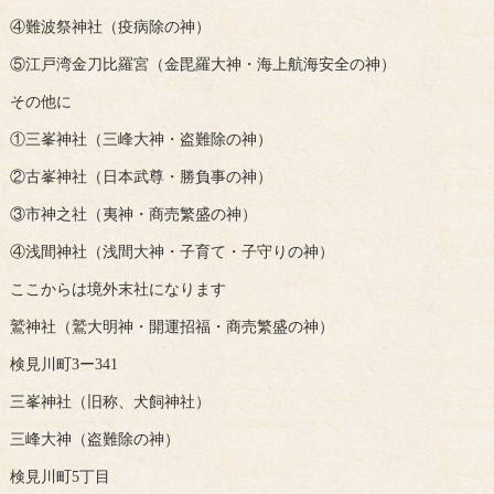
④難波祭神社（疫病除の神）
⑤江戸湾金刀比羅宮（金毘羅大神・海上航海安全の神）
その他に
①三峯神社（三峰大神・盗難除の神）
②古峯神社（日本武尊・勝負事の神）
③市神之社（夷神・商売繁盛の神）
④浅間神社（浅間大神・子育て・子守りの神）
ここからは境外末社になります
鷲神社（鷲大明神・開運招福・商売繁盛の神）
検見川町3ー341
三峯神社（旧称、犬飼神社）
三峰大神（盗難除の神）
検見川町5丁目