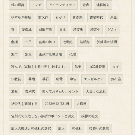
緑の埋葬
トンガ
アイデンティティ
青森
津軽地方
やすらぎ葬祭
前火葬
もがり
青森県
古墳時代
東金
寺
愛媛城
成田空港
日本
精霊馬
精霊牛
どんす
盆棚
一日
盆棚の飾り
七世紀
清明際
沖縄県の清明
旭市
別れ
山武市広域斎場
仏壇
謹んでご冥福をお祈り申し上げます。
法要
山武郡斎場
タイ
仏教徒
墓地
墓石
納骨
申告
エンゼルケア
お布施
通夜
告別式
知っておきたいポイント
大負けな流れ
納骨先を確認する
2023年12月31日
大晦日
告別式で失敗しない挨拶のポイントと例文
挨拶の礼文
故人の搬送と葬儀社の選択
故人
葬儀社
後飾りの意味