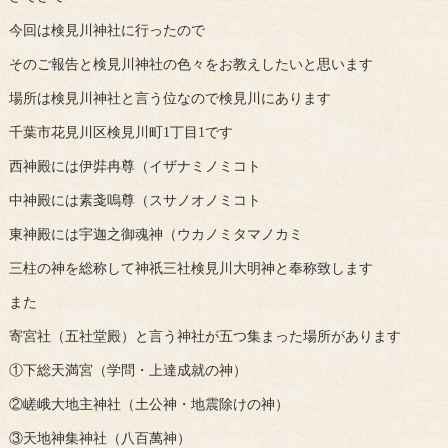
今回は検見川神社に行ったので
そのご報告と検見川神社の色々をお教えしたいと思います
場所は検見川神社と言う位なので検見川にあります
千葉市花見川区検見川町1丁目1です
西神殿には伊弉冉尊（イザナミノミコト
中神殿には素戔嗚尊（スサノオノミコト
東神殿には宇迦之御魂神（ウカノミタマノカミ
三柱の神を総称して神祇三社検見川大明神と奉称致します
また
寄宮社（五社堂殿）と言う神社が五つ集まった場所があります
①下総天満宮（学問・上達成就の神）
②嵯峨大地主神社（土公神・地震除けの神）
③天地神集神社（八百萬神）