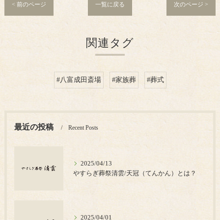
< 前のページ
一覧に戻る
次のページ >
関連タグ
#八富成田斎場
#家族葬
#葬式
最近の投稿
Recent Posts
2025/04/13
やすらぎ葬祭清雲/天冠（てんかん）とは？
2025/04/01