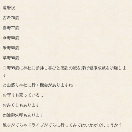
還暦祝
古希70歳
喜寿77歳
傘寿80歳
米寿88歳
卒寿90歳
白寿99歳に神社に参拝し喜びと感謝の誠を捧げ健康成就を祈願しま
す
と山盛り神社に行く機会がありますね
お守りも売っているし
おみくじもあります
勿論御朱印もあります
散歩がてらやドライブがてらに行ってみてはいかがでしょうか？