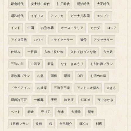
鎌倉時代
安土桃山時代
江戸時代
明治時代
大正時代
昭和時代
イギリス
アフリカ
ガーナ共和国
エジプト
インド
中国
お別れ葬
オーストラリア
カナダ
ロシア
アイヌ民族
ハワイ
ドライクーラー
遺骨
アクセサリー
仕組み
一日葬
入れて良い物
入れてはダメな物
六文銭
三途の川
白装束
新盆
なす きゅうり
お別れ葬プラン
家族葬プラン
お盆
国葬
湯灌
DIY
お清めの塩
ドライアイス
お彼岸
三遊亭円楽
アントニオ猪木
大きさ
埋葬許可証
一般葬
圧死
旅支度
ZOOM
喪中はがき
ペット
師走
守り刀
年末
大掃除
新年
1日葬プラン
改葬
桜
自己紹介
SDGｓ
料理