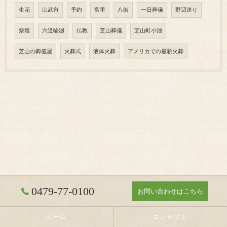
生花
山武市
予約
富里
八街
一日葬儀
野辺送り
祭壇
六道輪廻
仏教
芝山葬儀
芝山町小池
芝山の葬儀屋
火葬式
液体火葬
アメリカでの最新火葬
0479-77-0100
お問い合わせはこちら
ホーム
コンセプト