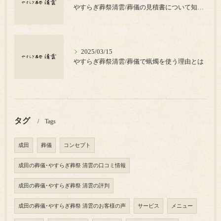
やすらぎ葬祭清雲/葬儀の見積書について知っておきたいポイント
2025/03/15
やすらぎ葬祭清雲/葬儀で蝋燭を使う理由とは
タグ
Tags
成田
葬儀
コンセプト
成田の葬儀･やすらぎ葬祭 清雲の口コミ情報
成田の葬儀･やすらぎ葬祭 清雲の評判
成田の葬儀･やすらぎ葬祭 清雲のお客様の声
サービス
メニュー