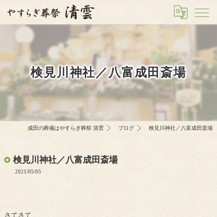
検見川神社／八富成田斎場
成田の葬儀はやすらぎ葬祭 清雲
ブログ
検見川神社／八富成田斎場
検見川神社／八富成田斎場
2021/05/05
さてさて