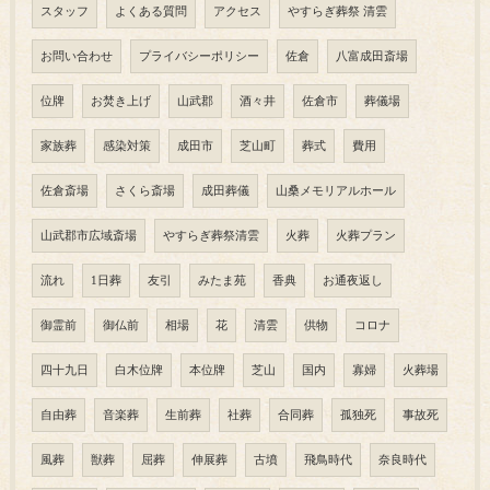
スタッフ
よくある質問
アクセス
やすらぎ葬祭 清雲
お問い合わせ
プライバシーポリシー
佐倉
八富成田斎場
位牌
お焚き上げ
山武郡
酒々井
佐倉市
葬儀場
家族葬
感染対策
成田市
芝山町
葬式
費用
佐倉斎場
さくら斎場
成田葬儀
山桑メモリアルホール
山武郡市広域斎場
やすらぎ葬祭清雲
火葬
火葬プラン
流れ
1日葬
友引
みたま苑
香典
お通夜返し
御霊前
御仏前
相場
花
清雲
供物
コロナ
四十九日
白木位牌
本位牌
芝山
国内
寡婦
火葬場
自由葬
音楽葬
生前葬
社葬
合同葬
孤独死
事故死
風葬
獣葬
屈葬
伸展葬
古墳
飛鳥時代
奈良時代