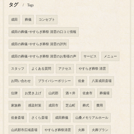
タグ
Tags
成田
葬儀
コンセプト
成田の葬儀･やすらぎ葬祭 清雲の口コミ情報
成田の葬儀･やすらぎ葬祭 清雲の評判
成田の葬儀･やすらぎ葬祭 清雲のお客様の声
サービス
メニュー
スタッフ
よくある質問
アクセス
やすらぎ葬祭 清雲
お問い合わせ
プライバシーポリシー
佐倉
八富成田斎場
位牌
お焚き上げ
山武郡
酒々井
佐倉市
葬儀場
家族葬
感染対策
成田市
芝山町
葬式
費用
佐倉斎場
さくら斎場
成田葬儀
山桑メモリアルホール
山武郡市広域斎場
やすらぎ葬祭清雲
火葬
火葬プラン