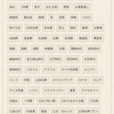
流れ
1日葬
友引
みたま苑
香典
お通夜返し
御霊前
御仏前
相場
花
清雲
供物
コロナ
四十九日
白木位牌
本位牌
芝山
国内
寡婦
火葬場
自由葬
音楽葬
生前葬
社葬
合同葬
孤独死
事故死
風葬
獣葬
屈葬
伸展葬
古墳
飛鳥時代
奈良時代
鎌倉時代
安土桃山時代
江戸時代
明治時代
大正時代
昭和時代
イギリス
アフリカ
ガーナ共和国
エジプト
インド
中国
お別れ葬
オーストラリア
カナダ
ロシア
アイヌ民族
ハワイ
ドライクーラー
遺骨
アクセサリー
仕組み
一日葬
入れて良い物
入れてはダメな物
六文銭
三途の川
白装束
新盆
なす きゅうり
お別れ葬プラン