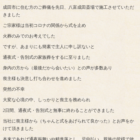
成田市に住む方のご葬儀を先日、八富成田斎場で施工させていただ
きました
ご宗家様は当初コロナの関係から式を止め
火葬のみでのお考えでした
ですが、あまりにも簡素で主人に申し訳ないと
通夜式・告別式の家族葬をするに至りました
身内の方から（最後だから会いたい）との声が多数あり
喪主様も決意し打ち合わせを進めました
突然の不幸
大変な心境の中、しっかりと喪主を務められ
2日間、通夜式・告別式と無事に終わることができました
当社に喪主様から（ちゃんと式をあげられて良かった）とお声をか
けて頂きました
本来であれば通夜振舞いや精進落とし、忌中払い、親族の皆様で故