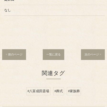
なし
< 前のページ
一覧に戻る
次のページ >
関連タグ
#八富成田斎場
#葬式
#家族葬