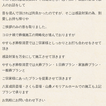
人のお話をして
昔を偲んで頂ければ尚良かったのですが、そこは感染対策の為、割
愛しお持ち帰りや
ご挨拶のみの形を取りました。
コロナ禍で葬儀施工の簡略化が進んでおりますが
やすらぎ葬祭清雲ではご宗家様としっかりとお打ち合わせをさせて
頂き
感染対策を万全にして施工させて頂きます
やすらぎ葬祭清雲では火葬プラン・１日葬プラン・家族葬プラン・
一般葬プランと
ご宗家様にあったプランを提案させて頂きます
八富成田斎場・さくら斎場・山桑メモリアルホールでの施工も上記
プランで承ります
お気軽にお問い合わせ下さい