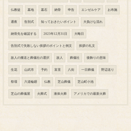
仏教徒
墓地
墓石
納骨
申告
エンゼルケア
お布施
通夜
告別式
知っておきたいポイント
大負けな流れ
納骨先を確認する
2023年12月31日
大晦日
告別式で失敗しない挨拶のポイントと例文
挨拶の礼文
故人の搬送と葬儀社の選択
故人
葬儀社
後飾りの意味
生花
山武市
予約
富里
八街
一日葬儀
野辺送り
祭壇
六道輪廻
仏教
芝山葬儀
芝山町小池
芝山の葬儀屋
火葬式
液体火葬
アメリカでの最新火葬