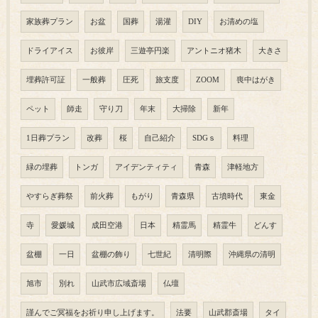
家族葬プラン
お盆
国葬
湯灌
DIY
お清めの塩
ドライアイス
お彼岸
三遊亭円楽
アントニオ猪木
大きさ
埋葬許可証
一般葬
圧死
旅支度
ZOOM
喪中はがき
ペット
師走
守り刀
年末
大掃除
新年
1日葬プラン
改葬
桜
自己紹介
SDGｓ
料理
緑の埋葬
トンガ
アイデンティティ
青森
津軽地方
やすらぎ葬祭
前火葬
もがり
青森県
古墳時代
東金
寺
愛媛城
成田空港
日本
精霊馬
精霊牛
どんす
盆棚
一日
盆棚の飾り
七世紀
清明際
沖縄県の清明
旭市
別れ
山武市広域斎場
仏壇
謹んでご冥福をお祈り申し上げます。
法要
山武郡斎場
タイ