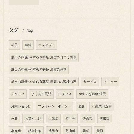
タグ
Tags
成田
葬儀
コンセプト
成田の葬儀･やすらぎ葬祭 清雲の口コミ情報
成田の葬儀･やすらぎ葬祭 清雲の評判
成田の葬儀･やすらぎ葬祭 清雲のお客様の声
サービス
メニュー
スタッフ
よくある質問
アクセス
やすらぎ葬祭 清雲
お問い合わせ
プライバシーポリシー
佐倉
八富成田斎場
位牌
お焚き上げ
山武郡
酒々井
佐倉市
葬儀場
家族葬
感染対策
成田市
芝山町
葬式
費用