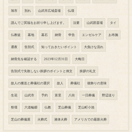
旭市
別れ
山武市広域斎場
仏壇
謹んでご冥福をお祈り申し上げます。
法要
山武郡斎場
タイ
仏教徒
墓地
墓石
納骨
申告
エンゼルケア
お布施
通夜
告別式
知っておきたいポイント
大負けな流れ
納骨先を確認する
2023年12月31日
大晦日
告別式で失敗しない挨拶のポイントと例文
挨拶の礼文
故人の搬送と葬儀社の選択
故人
葬儀社
後飾りの意味
生花
山武市
予約
富里
八街
一日葬儀
野辺送り
祭壇
六道輪廻
仏教
芝山葬儀
芝山町小池
芝山の葬儀屋
火葬式
液体火葬
アメリカでの最新火葬