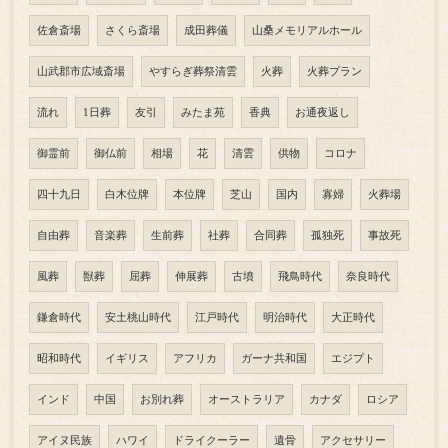
佐倉斎場
さくら斎場
成田葬儀
山桑メモリアルホール
山武郡市広域斎場
やすらぎ葬祭清雲
火葬
火葬プラン
流れ
1日葬
友引
みたま苑
香典
お通夜返し
御霊前
御仏前
相場
花
清雲
供物
コロナ
四十九日
白木位牌
本位牌
芝山
国内
寡婦
火葬場
自由葬
音楽葬
生前葬
社葬
合同葬
孤独死
事故死
風葬
獣葬
屈葬
伸展葬
古墳
飛鳥時代
奈良時代
鎌倉時代
安土桃山時代
江戸時代
明治時代
大正時代
昭和時代
イギリス
アフリカ
ガーナ共和国
エジプト
インド
中国
お別れ葬
オーストラリア
カナダ
ロシア
アイヌ民族
ハワイ
ドライクーラー
遺骨
アクセサリー