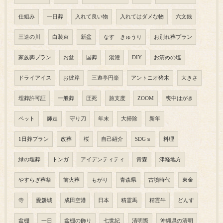
仕組み
一日葬
入れて良い物
入れてはダメな物
六文銭
三途の川
白装束
新盆
なす きゅうり
お別れ葬プラン
家族葬プラン
お盆
国葬
湯灌
DIY
お清めの塩
ドライアイス
お彼岸
三遊亭円楽
アントニオ猪木
大きさ
埋葬許可証
一般葬
圧死
旅支度
ZOOM
喪中はがき
ペット
師走
守り刀
年末
大掃除
新年
1日葬プラン
改葬
桜
自己紹介
SDGｓ
料理
緑の埋葬
トンガ
アイデンティティ
青森
津軽地方
やすらぎ葬祭
前火葬
もがり
青森県
古墳時代
東金
寺
愛媛城
成田空港
日本
精霊馬
精霊牛
どんす
盆棚
一日
盆棚の飾り
七世紀
清明際
沖縄県の清明