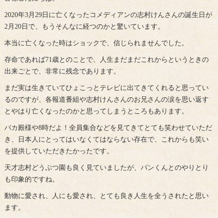
2020年3月29日に亡くなったコメディアンの志村けんさんの誕生日が
2月20日で、もうそんなに経つのかと驚いています。
本当に亡くなった時はショックで、信じられませんでした。
存命であれば71歳とのことで、人生まだまだこれからというときの
出来ごとで、非常に残念であります。
まだ実は生きていてひょこっとテレビに出てきてくれると思ってい
るのですが、各報道番組や志村けんさんのお兄さんの涙を思い返す
とやはり亡くなったのかと思ってしまうところもあります。
バカ殿様や8時だよ！全員集合などを見てきてとても笑わせていただ
き、日本人にとってはいなくてはならない存在で、これからも笑い
を提供していただきたかったです。
天才志村どうぶつ園も良く見ていましたが、パンくんとのやりとり
も印象的ですね。
動物に愛され、人にも愛され、とても良き人生を全うされたと思い
ます。