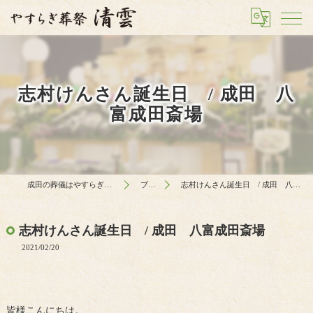
志村けんさん誕生日 / 成田 八
富成田斎場
成田の葬儀はやすらぎ葬祭 清雲
ブログ
志村けんさん誕生日 / 成田 八富成田斎場
志村けんさん誕生日 / 成田 八富成田斎場
2021/02/20
皆様こんにちは。