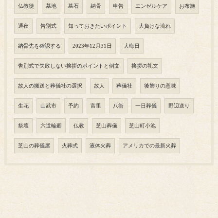
仏教徒
墓地
墓石
納骨
申告
エンゼルケア
お布施
通夜
告別式
知っておきたいポイント
大負けな流れ
納骨先を確認する
2023年12月31日
大晦日
告別式で失敗しない挨拶のポイントと例文
挨拶の礼文
故人の搬送と葬儀社の選択
故人
葬儀社
後飾りの意味
生花
山武市
予約
富里
八街
一日葬儀
野辺送り
祭壇
六道輪廻
仏教
芝山葬儀
芝山町小池
芝山の葬儀屋
火葬式
液体火葬
アメリカでの最新火葬