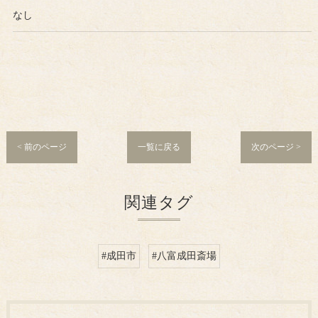
なし
< 前のページ
一覧に戻る
次のページ >
関連タグ
#成田市
#八富成田斎場