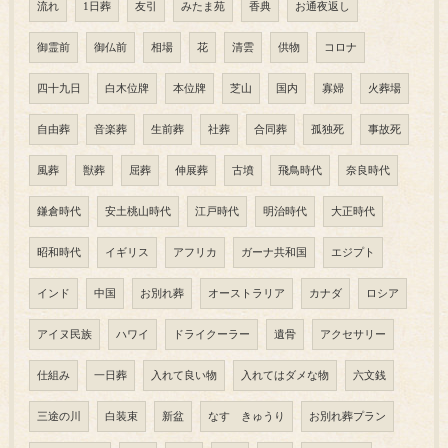
流れ
1日葬
友引
みたま苑
香典
お通夜返し
御霊前
御仏前
相場
花
清雲
供物
コロナ
四十九日
白木位牌
本位牌
芝山
国内
寡婦
火葬場
自由葬
音楽葬
生前葬
社葬
合同葬
孤独死
事故死
風葬
獣葬
屈葬
伸展葬
古墳
飛鳥時代
奈良時代
鎌倉時代
安土桃山時代
江戸時代
明治時代
大正時代
昭和時代
イギリス
アフリカ
ガーナ共和国
エジプト
インド
中国
お別れ葬
オーストラリア
カナダ
ロシア
アイヌ民族
ハワイ
ドライクーラー
遺骨
アクセサリー
仕組み
一日葬
入れて良い物
入れてはダメな物
六文銭
三途の川
白装束
新盆
なす きゅうり
お別れ葬プラン