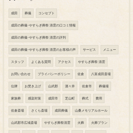
成田
葬儀
コンセプト
成田の葬儀･やすらぎ葬祭 清雲の口コミ情報
成田の葬儀･やすらぎ葬祭 清雲の評判
成田の葬儀･やすらぎ葬祭 清雲のお客様の声
サービス
メニュー
スタッフ
よくある質問
アクセス
やすらぎ葬祭 清雲
お問い合わせ
プライバシーポリシー
佐倉
八富成田斎場
位牌
お焚き上げ
山武郡
酒々井
佐倉市
葬儀場
家族葬
感染対策
成田市
芝山町
葬式
費用
佐倉斎場
さくら斎場
成田葬儀
山桑メモリアルホール
山武郡市広域斎場
やすらぎ葬祭清雲
火葬
火葬プラン