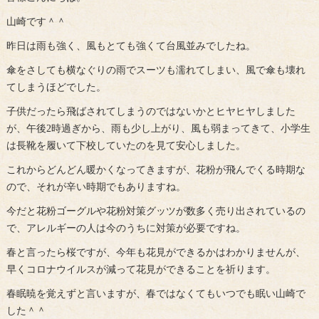
山崎です＾＾
昨日は雨も強く、風もとても強くて台風並みでしたね。
傘をさしても横なぐりの雨でスーツも濡れてしまい、風で傘も壊れ
てしまうほどでした。
子供だったら飛ばされてしまうのではないかとヒヤヒヤしました
が、午後2時過ぎから、雨も少し上がり、風も弱まってきて、小学生
は長靴を履いて下校していたのを見て安心しました。
これからどんどん暖かくなってきますが、花粉が飛んでくる時期な
ので、それが辛い時期でもありますね。
今だと花粉ゴーグルや花粉対策グッツが数多く売り出されているの
で、アレルギーの人は今のうちに対策が必要ですね。
春と言ったら桜ですが、今年も花見ができるかはわかりませんが、
早くコロナウイルスが減って花見ができることを祈ります。
春眠暁を覚えずと言いますが、春ではなくてもいつでも眠い山崎で
した＾＾