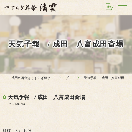
天気予報 / 成田 八富成田斎場
成田の葬儀はやすらぎ葬祭 清雲
ブログ
天気予報 / 成田 八富成田斎場
天気予報 / 成田 八富成田斎場
2021/02/16
皆様こんにちは。