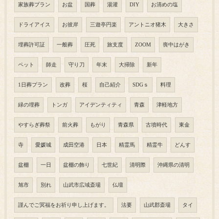
家族葬プラン
お盆
国葬
湯灌
DIY
お清めの塩
ドライアイス
お彼岸
三遊亭円楽
アントニオ猪木
大きさ
埋葬許可証
一般葬
圧死
旅支度
ZOOM
喪中はがき
ペット
師走
守り刀
年末
大掃除
新年
1日葬プラン
改葬
桜
自己紹介
SDGｓ
料理
緑の埋葬
トンガ
アイデンティティ
青森
津軽地方
やすらぎ葬祭
前火葬
もがり
青森県
古墳時代
東金
寺
愛媛城
成田空港
日本
精霊馬
精霊牛
どんす
盆棚
一日
盆棚の飾り
七世紀
清明際
沖縄県の清明
旭市
別れ
山武市広域斎場
仏壇
謹んでご冥福をお祈り申し上げます。
法要
山武郡斎場
タイ