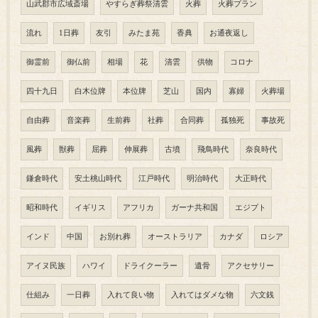
山武郡市広域斎場
やすらぎ葬祭清雲
火葬
火葬プラン
流れ
1日葬
友引
みたま苑
香典
お通夜返し
御霊前
御仏前
相場
花
清雲
供物
コロナ
四十九日
白木位牌
本位牌
芝山
国内
寡婦
火葬場
自由葬
音楽葬
生前葬
社葬
合同葬
孤独死
事故死
風葬
獣葬
屈葬
伸展葬
古墳
飛鳥時代
奈良時代
鎌倉時代
安土桃山時代
江戸時代
明治時代
大正時代
昭和時代
イギリス
アフリカ
ガーナ共和国
エジプト
インド
中国
お別れ葬
オーストラリア
カナダ
ロシア
アイヌ民族
ハワイ
ドライクーラー
遺骨
アクセサリー
仕組み
一日葬
入れて良い物
入れてはダメな物
六文銭