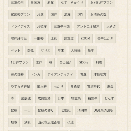
三途の川
白装束
新盆
なす きゅうり
お別れ葬プラン
家族葬プラン
お盆
国葬
湯灌
DIY
お清めの塩
ドライアイス
お彼岸
三遊亭円楽
アントニオ猪木
大きさ
埋葬許可証
一般葬
圧死
旅支度
ZOOM
喪中はがき
ペット
師走
守り刀
年末
大掃除
新年
1日葬プラン
改葬
桜
自己紹介
SDGｓ
料理
緑の埋葬
トンガ
アイデンティティ
青森
津軽地方
やすらぎ葬祭
前火葬
もがり
青森県
古墳時代
東金
寺
愛媛城
成田空港
日本
精霊馬
精霊牛
どんす
盆棚
一日
盆棚の飾り
七世紀
清明際
沖縄県の清明
旭市
別れ
山武市広域斎場
仏壇