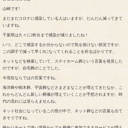
山崎です!
まだまだコロナに感染している人はいますが、だんだん減ってきて
いますね。
千葉県は久々に2桁台まで感染が減りましたね！
いつ、どこで感染するか分からないので気を抜けない状況ですが、
この調子で減って早く0になってくれることを祈るばかりです。
ネットなどを検索していて、ステイホーム葬という言葉を発見した
のですが、自宅葬のことでした。
今現在ならではの言葉ですね。
海洋葬や樹木葬、宇宙葬などさまざまなことが増えてきたなか、こ
れからどんどん新しい葬儀が増えていくことが予想されますが、時
代の流れには逆らえませんね。
ネット社会になっているこの世の中で、ネット葬などの言葉も出て
きそうですね。
確かリモートで遠い場所からでも葬儀に参加できるサービスが増え