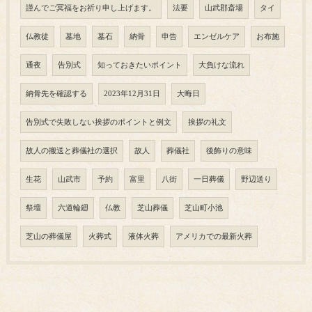
謹んでご冥福をお祈り申し上げます。
法要
山武郡斎場
タイ
仏教徒
墓地
墓石
納骨
申告
エンゼルケア
お布施
通夜
告別式
知っておきたいポイント
大負けな流れ
納骨先を確認する
2023年12月31日
大晦日
告別式で失敗しない挨拶のポイントと例文
挨拶の礼文
故人の搬送と葬儀社の選択
故人
葬儀社
後飾りの意味
生花
山武市
予約
富里
八街
一日葬儀
野辺送り
祭壇
六道輪廻
仏教
芝山葬儀
芝山町小池
芝山の葬儀屋
火葬式
液体火葬
アメリカでの最新火葬