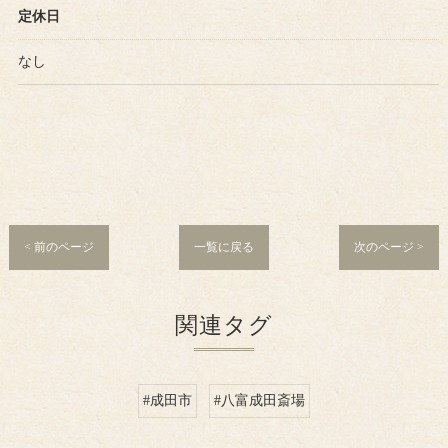
定休日
なし
< 前のページ
一覧に戻る
次のページ >
関連タグ
#成田市
#八富成田斎場