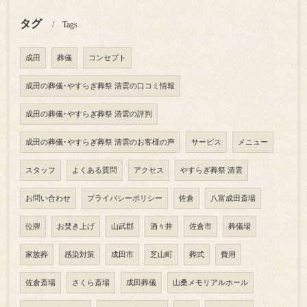
タグ
Tags
成田
葬儀
コンセプト
成田の葬儀･やすらぎ葬祭 清雲の口コミ情報
成田の葬儀･やすらぎ葬祭 清雲の評判
成田の葬儀･やすらぎ葬祭 清雲のお客様の声
サービス
メニュー
スタッフ
よくある質問
アクセス
やすらぎ葬祭 清雲
お問い合わせ
プライバシーポリシー
佐倉
八富成田斎場
位牌
お焚き上げ
山武郡
酒々井
佐倉市
葬儀場
家族葬
感染対策
成田市
芝山町
葬式
費用
佐倉斎場
さくら斎場
成田葬儀
山桑メモリアルホール