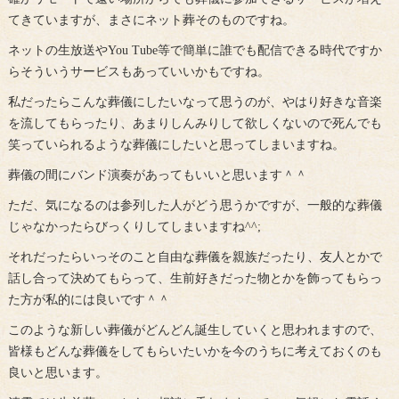
てきていますが、まさにネット葬そのものですね。
ネットの生放送やYou Tube等で簡単に誰でも配信できる時代ですか
らそういうサービスもあっていいかもですね。
私だったらこんな葬儀にしたいなって思うのが、やはり好きな音楽
を流してもらったり、あまりしんみりして欲しくないので死んでも
笑っていられるような葬儀にしたいと思ってしまいますね。
葬儀の間にバンド演奏があってもいいと思います＾＾
ただ、気になるのは参列した人がどう思うかですが、一般的な葬儀
じゃなかったらびっくりしてしまいますね^^;
それだったらいっそのこと自由な葬儀を親族だったり、友人とかで
話し合って決めてもらって、生前好きだった物とかを飾ってもらっ
た方が私的には良いです＾＾
このような新しい葬儀がどんどん誕生していくと思われますので、
皆様もどんな葬儀をしてもらいたいかを今のうちに考えておくのも
良いと思います。