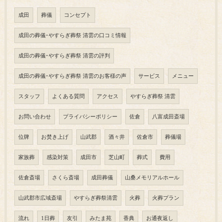
成田
葬儀
コンセプト
成田の葬儀･やすらぎ葬祭 清雲の口コミ情報
成田の葬儀･やすらぎ葬祭 清雲の評判
成田の葬儀･やすらぎ葬祭 清雲のお客様の声
サービス
メニュー
スタッフ
よくある質問
アクセス
やすらぎ葬祭 清雲
お問い合わせ
プライバシーポリシー
佐倉
八富成田斎場
位牌
お焚き上げ
山武郡
酒々井
佐倉市
葬儀場
家族葬
感染対策
成田市
芝山町
葬式
費用
佐倉斎場
さくら斎場
成田葬儀
山桑メモリアルホール
山武郡市広域斎場
やすらぎ葬祭清雲
火葬
火葬プラン
流れ
1日葬
友引
みたま苑
香典
お通夜返し