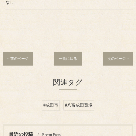
なし
< 前のページ
一覧に戻る
次のページ >
関連タグ
#成田市
#八富成田斎場
最近の投稿
Recent Posts