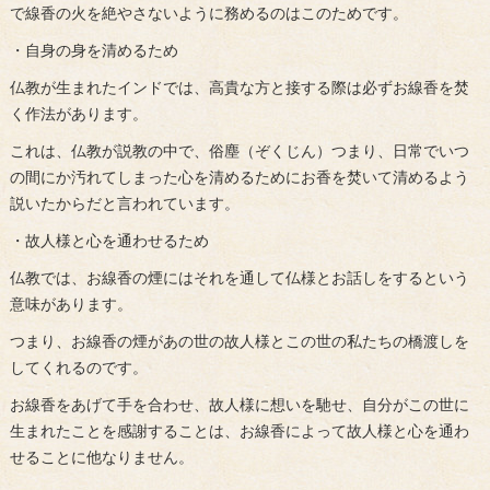
で線香の火を絶やさないように務めるのはこのためです。
・自身の身を清めるため
仏教が生まれたインドでは、高貴な方と接する際は必ずお線香を焚
く作法があります。
これは、仏教が説教の中で、俗塵（ぞくじん）つまり、日常でいつ
の間にか汚れてしまった心を清めるためにお香を焚いて清めるよう
説いたからだと言われています。
・故人様と心を通わせるため
仏教では、お線香の煙にはそれを通して仏様とお話しをするという
意味があります。
つまり、お線香の煙があの世の故人様とこの世の私たちの橋渡しを
してくれるのです。
お線香をあげて手を合わせ、故人様に想いを馳せ、自分がこの世に
生まれたことを感謝することは、お線香によって故人様と心を通わ
せることに他なりません。