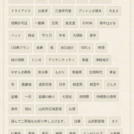
ドライアイス
お彼岸
三遊亭円楽
アントニオ猪木
大きさ
埋葬許可証
一般葬
圧死
旅支度
ZOOM
喪中はがき
ペット
師走
守り刀
年末
大掃除
新年
1日葬プラン
改葬
桜
自己紹介
SDGｓ
料理
緑の埋葬
トンガ
アイデンティティ
青森
津軽地方
やすらぎ葬祭
前火葬
もがり
青森県
古墳時代
東金
寺
愛媛城
成田空港
日本
精霊馬
精霊牛
どんす
盆棚
一日
盆棚の飾り
七世紀
清明際
沖縄県の清明
旭市
別れ
山武市広域斎場
仏壇
謹んでご冥福をお祈り申し上げます。
法要
山武郡斎場
タイ
仏教徒
墓地
墓石
納骨
申告
エンゼルケア
お布施