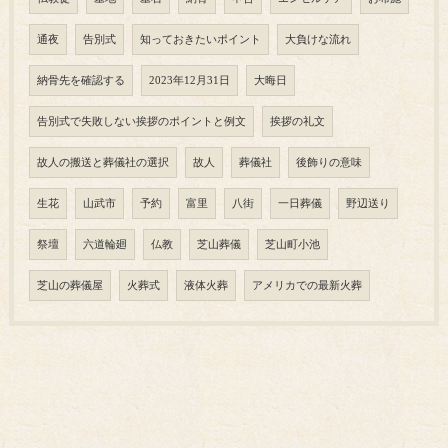
通夜
告別式
知っておきたいポイント
大負けな流れ
納骨先を確認する
2023年12月31日
大晦日
告別式で失敗しない挨拶のポイントと例文
挨拶の礼文
故人の搬送と葬儀社の選択
故人
葬儀社
後飾りの意味
生花
山武市
予約
富里
八街
一日葬儀
野辺送り
祭壇
六道輪廻
仏教
芝山葬儀
芝山町小池
芝山の葬儀屋
火葬式
液体火葬
アメリカでの最新火葬