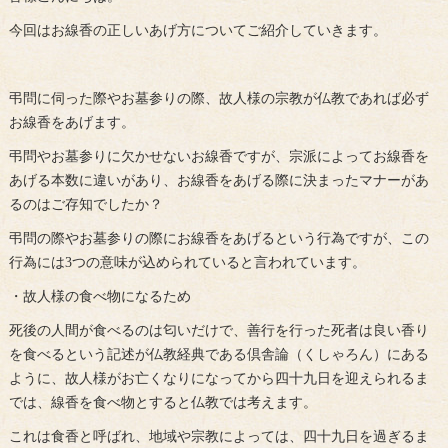
今回はお線香の正しいあげ方についてご紹介していきます。
弔問に伺った際やお墓参りの際、故人様の宗教が仏教であれば必ず
お線香をあげます。
弔問やお墓参りに欠かせないお線香ですが、宗派によってお線香を
あげる本数に違いがあり、お線香をあげる際に決まったマナーがあ
るのはご存知でしたか？
弔問の際やお墓参りの際にお線香をあげるという行為ですが、この
行為には3つの意味が込められていると言われています。
・故人様の食べ物になるため
死後の人間が食べるのは匂いだけで、善行を行った死者は良い香り
を食べるという記述が仏教経典である倶舎論（くしゃろん）にある
ように、故人様がお亡くなりになってから四十九日を迎えられるま
では、線香を食べ物とすると仏教では考えます。
これは食香と呼ばれ、地域や宗教によっては、四十九日を過ぎるま