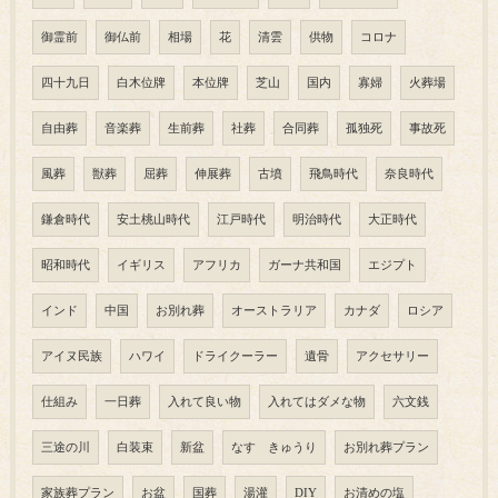
御霊前
御仏前
相場
花
清雲
供物
コロナ
四十九日
白木位牌
本位牌
芝山
国内
寡婦
火葬場
自由葬
音楽葬
生前葬
社葬
合同葬
孤独死
事故死
風葬
獣葬
屈葬
伸展葬
古墳
飛鳥時代
奈良時代
鎌倉時代
安土桃山時代
江戸時代
明治時代
大正時代
昭和時代
イギリス
アフリカ
ガーナ共和国
エジプト
インド
中国
お別れ葬
オーストラリア
カナダ
ロシア
アイヌ民族
ハワイ
ドライクーラー
遺骨
アクセサリー
仕組み
一日葬
入れて良い物
入れてはダメな物
六文銭
三途の川
白装束
新盆
なす きゅうり
お別れ葬プラン
家族葬プラン
お盆
国葬
湯灌
DIY
お清めの塩