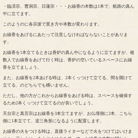
・臨済宗、曹洞宗、日蓮宗・・・お線香の本数は1本で、航路の真ん
中に立てます。
このようのに各宗派で置き方や本数が変わります。
お線香をあげるにあたって注意しなければならないことがありま
す。
お線香を1本立てるときは香炉の真ん中になるように立てますが、複
数人でお線香をあげて行く時は、香炉の空いているスペースにお線
香を立てましょう。
また、お線香を2本あげる時は、2本くっつけて立てる、間を開けて
立てる、のどちらでも構いません。
ただし、他の方がこれからお線香をあげる時は、スペースを確保す
るため2本くっつけて立てるのが良いでしょう。
天台宗と真言宗はお線香を3本立てますが、お仏壇側に2本、こちら
側に1本立てて、逆三角形になるように配置します。
お線香の火をつける時は、直接ライターなどで火をつけてはいけま