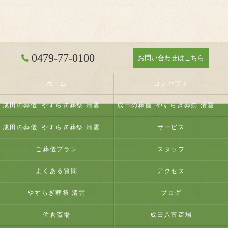
0479-77-0100
お問い合わせはこちら
ホーム
コンセプト
成田の葬儀･やすらぎ葬祭 清雲の口コミ情報
成田の葬儀･やすらぎ葬祭 清雲の評判
成田の葬儀･やすらぎ葬祭 清雲のお客様の声
サービス
ご葬儀プラン
スタッフ
よくある質問
アクセス
やすらぎ葬祭 清雲
ブログ
佐倉斎場
成田八富斎場