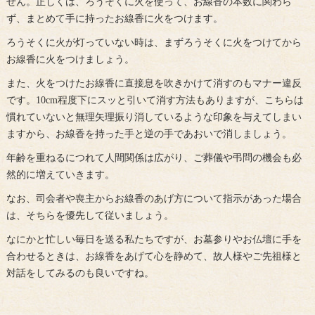
せん。正しくは、ろうそくに火を使って、お線香の本数に関わら
ず、まとめて手に持ったお線香に火をつけます。
ろうそくに火が灯っていない時は、まずろうそくに火をつけてから
お線香に火をつけましょう。
また、火をつけたお線香に直接息を吹きかけて消すのもマナー違反
です。10cm程度下にスッと引いて消す方法もありますが、こちらは
慣れていないと無理矢理振り消しているような印象を与えてしまい
ますから、お線香を持った手と逆の手であおいで消しましょう。
年齢を重ねるにつれて人間関係は広がり、ご葬儀や弔問の機会も必
然的に増えていきます。
なお、司会者や喪主からお線香のあげ方について指示があった場合
は、そちらを優先して従いましょう。
なにかと忙しい毎日を送る私たちですが、お墓参りやお仏壇に手を
合わせるときは、お線香をあげて心を静めて、故人様やご先祖様と
対話をしてみるのも良いですね。