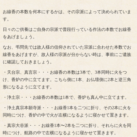
お線香の本数を何本にするかは、その宗派によって決められていま
す。
日々のご供養はご自身の宗派で普段行っている作法の本数でお線香
をあげましょう。
なお、弔問先では故人様の信仰されていた宗派に合わせた本数でお
線香をあげますが、故人様の宗派が分からない時は、事前にご遺族
に確認しておきましょう。
・天台宗、真言宗・・・お線香の本数は3本で、3本同時に火をつ
け、香炉の中に立てます。こちら側に1本、お仏壇側に2本と逆三角
形になるように立てます。
・浄土宗・・・お線香の本数は1本で、香炉も真ん中に立てます。
・浄土真宗本願寺派・・・お線香1本を二つに折り、その2本に火を
同時につけ、香炉の中で火が左横になるように寝かせて置きます。
・真宗大谷派・・・お線香1本〜2本を二つに折り、それらに火を同
時につけ、航路の中で左横になるように寝かせて置きます。