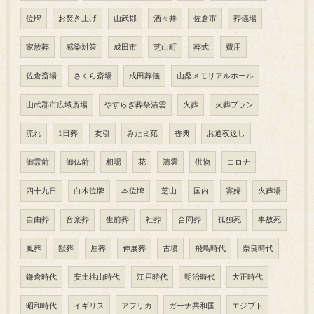
位牌
お焚き上げ
山武郡
酒々井
佐倉市
葬儀場
家族葬
感染対策
成田市
芝山町
葬式
費用
佐倉斎場
さくら斎場
成田葬儀
山桑メモリアルホール
山武郡市広域斎場
やすらぎ葬祭清雲
火葬
火葬プラン
流れ
1日葬
友引
みたま苑
香典
お通夜返し
御霊前
御仏前
相場
花
清雲
供物
コロナ
四十九日
白木位牌
本位牌
芝山
国内
寡婦
火葬場
自由葬
音楽葬
生前葬
社葬
合同葬
孤独死
事故死
風葬
獣葬
屈葬
伸展葬
古墳
飛鳥時代
奈良時代
鎌倉時代
安土桃山時代
江戸時代
明治時代
大正時代
昭和時代
イギリス
アフリカ
ガーナ共和国
エジプト