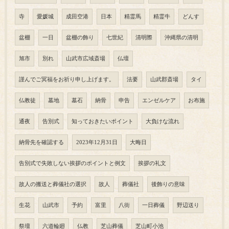
寺
愛媛城
成田空港
日本
精霊馬
精霊牛
どんす
盆棚
一日
盆棚の飾り
七世紀
清明際
沖縄県の清明
旭市
別れ
山武市広域斎場
仏壇
謹んでご冥福をお祈り申し上げます。
法要
山武郡斎場
タイ
仏教徒
墓地
墓石
納骨
申告
エンゼルケア
お布施
通夜
告別式
知っておきたいポイント
大負けな流れ
納骨先を確認する
2023年12月31日
大晦日
告別式で失敗しない挨拶のポイントと例文
挨拶の礼文
故人の搬送と葬儀社の選択
故人
葬儀社
後飾りの意味
生花
山武市
予約
富里
八街
一日葬儀
野辺送り
祭壇
六道輪廻
仏教
芝山葬儀
芝山町小池