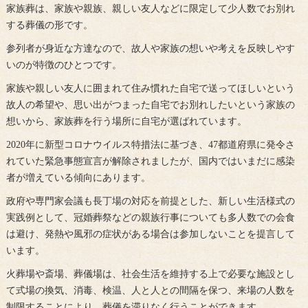
家族葬は、家族や親族、親しい友人などに限定して少人数でお別れ
する葬儀の形です。
参列者が身近な方達なので、故人や家族の想いや考えを反映しやす
いのが特徴のひとつです。
家族や親しい友人に囲まれて住み慣れた自宅で送ってほしいという
故人の希望や、思い出がつまった自宅でお別れしたいという家族の
想いから、家族葬を行う場所に自宅が選ばれています。
2020年に新型コロナウイルス特措法に基づき、47都道府県に発令さ
れていた緊急事態宣言が解除されましたが、国内ではいまだに感染
者が増えている傾向にあります。
政府や専門家会議も長丁場の対応を前提とした、新しい生活様式の
実践例として、冠婚葬祭などの親族行事についても多人数での会食
は避け、発熱や風邪の症状がある場合は参加しないことを提言して
います。
火葬場や斎場、葬儀場は、社会生活を維持する上で必要な施設とし
て式場の換気、消毒、検温、人と人との間隔を保つ、来場の人数を
制限することにより、葬儀を滞りなく行うことができます。