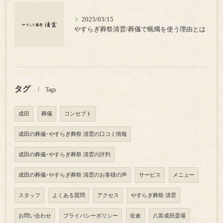
2025/03/15
やすらぎ葬祭清雲/葬儀で蝋燭を使う理由とは
タグ
Tags
成田
葬儀
コンセプト
成田の葬儀･やすらぎ葬祭 清雲の口コミ情報
成田の葬儀･やすらぎ葬祭 清雲の評判
成田の葬儀･やすらぎ葬祭 清雲のお客様の声
サービス
メニュー
スタッフ
よくある質問
アクセス
やすらぎ葬祭 清雲
お問い合わせ
プライバシーポリシー
佐倉
八富成田斎場