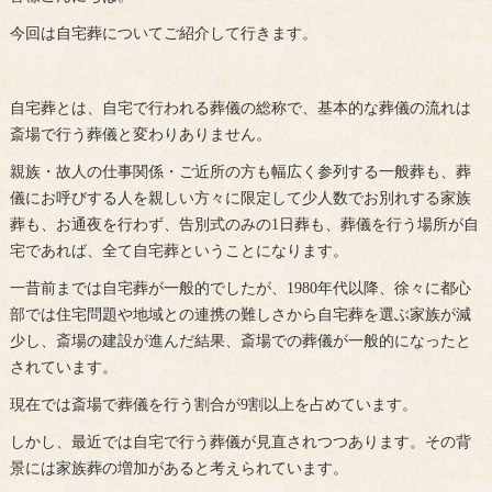
今回は自宅葬についてご紹介して行きます。
自宅葬とは、自宅で行われる葬儀の総称で、基本的な葬儀の流れは
斎場で行う葬儀と変わりありません。
親族・故人の仕事関係・ご近所の方も幅広く参列する一般葬も、葬
儀にお呼びする人を親しい方々に限定して少人数でお別れする家族
葬も、お通夜を行わず、告別式のみの1日葬も、葬儀を行う場所が自
宅であれば、全て自宅葬ということになります。
一昔前までは自宅葬が一般的でしたが、1980年代以降、徐々に都心
部では住宅問題や地域との連携の難しさから自宅葬を選ぶ家族が減
少し、斎場の建設が進んだ結果、斎場での葬儀が一般的になったと
されています。
現在では斎場で葬儀を行う割合が9割以上を占めています。
しかし、最近では自宅で行う葬儀が見直されつつあります。その背
景には家族葬の増加があると考えられています。