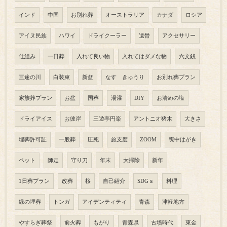
インド
中国
お別れ葬
オーストラリア
カナダ
ロシア
アイヌ民族
ハワイ
ドライクーラー
遺骨
アクセサリー
仕組み
一日葬
入れて良い物
入れてはダメな物
六文銭
三途の川
白装束
新盆
なす きゅうり
お別れ葬プラン
家族葬プラン
お盆
国葬
湯灌
DIY
お清めの塩
ドライアイス
お彼岸
三遊亭円楽
アントニオ猪木
大きさ
埋葬許可証
一般葬
圧死
旅支度
ZOOM
喪中はがき
ペット
師走
守り刀
年末
大掃除
新年
1日葬プラン
改葬
桜
自己紹介
SDGｓ
料理
緑の埋葬
トンガ
アイデンティティ
青森
津軽地方
やすらぎ葬祭
前火葬
もがり
青森県
古墳時代
東金