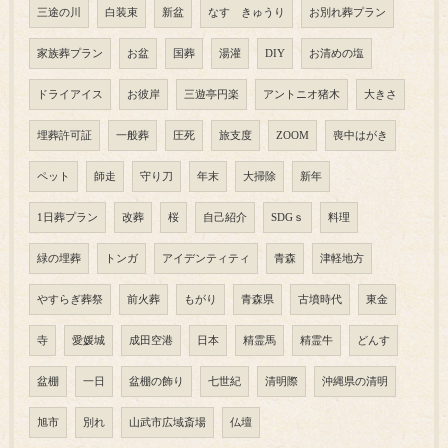
三途の川
白装束
新盆
なす きゅうり
お別れ葬プラン
家族葬プラン
お盆
国葬
湯灌
DIY
お清めの塩
ドライアイス
お彼岸
三遊亭円楽
アントニオ猪木
大きさ
埋葬許可証
一般葬
圧死
旅支度
ZOOM
喪中はがき
ペット
師走
守り刀
年末
大掃除
新年
1日葬プラン
改葬
桜
自己紹介
SDGｓ
料理
緑の埋葬
トンガ
アイデンティティ
青森
津軽地方
やすらぎ葬祭
前火葬
もがり
青森県
古墳時代
東金
寺
愛媛城
成田空港
日本
精霊馬
精霊牛
どんす
盆棚
一日
盆棚の飾り
七世紀
清明際
沖縄県の清明
旭市
別れ
山武市広域斎場
仏壇