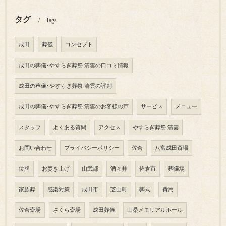
タグ
Tags
成田
葬儀
コンセプト
成田の葬儀･やすらぎ葬祭 清雲の口コミ情報
成田の葬儀･やすらぎ葬祭 清雲の評判
成田の葬儀･やすらぎ葬祭 清雲のお客様の声
サービス
メニュー
スタッフ
よくある質問
アクセス
やすらぎ葬祭 清雲
お問い合わせ
プライバシーポリシー
佐倉
八富成田斎場
位牌
お焚き上げ
山武郡
酒々井
佐倉市
葬儀場
家族葬
感染対策
成田市
芝山町
葬式
費用
佐倉斎場
さくら斎場
成田葬儀
山桑メモリアルホール