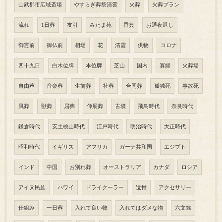
山武郡市広域斎場
やすらぎ葬祭清雲
火葬
火葬プラン
流れ
1日葬
友引
みたま苑
香典
お通夜返し
御霊前
御仏前
相場
花
清雲
供物
コロナ
四十九日
白木位牌
本位牌
芝山
国内
寡婦
火葬場
自由葬
音楽葬
生前葬
社葬
合同葬
孤独死
事故死
風葬
獣葬
屈葬
伸展葬
古墳
飛鳥時代
奈良時代
鎌倉時代
安土桃山時代
江戸時代
明治時代
大正時代
昭和時代
イギリス
アフリカ
ガーナ共和国
エジプト
インド
中国
お別れ葬
オーストラリア
カナダ
ロシア
アイヌ民族
ハワイ
ドライクーラー
遺骨
アクセサリー
仕組み
一日葬
入れて良い物
入れてはダメな物
六文銭