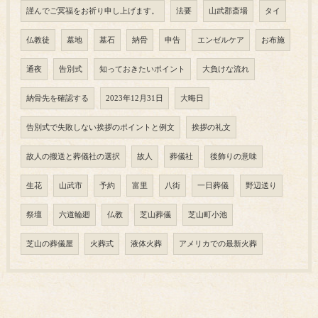
謹んでご冥福をお祈り申し上げます。
法要
山武郡斎場
タイ
仏教徒
墓地
墓石
納骨
申告
エンゼルケア
お布施
通夜
告別式
知っておきたいポイント
大負けな流れ
納骨先を確認する
2023年12月31日
大晦日
告別式で失敗しない挨拶のポイントと例文
挨拶の礼文
故人の搬送と葬儀社の選択
故人
葬儀社
後飾りの意味
生花
山武市
予約
富里
八街
一日葬儀
野辺送り
祭壇
六道輪廻
仏教
芝山葬儀
芝山町小池
芝山の葬儀屋
火葬式
液体火葬
アメリカでの最新火葬