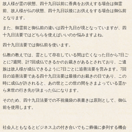
故人様が霊の状態、四十九日以前に香典をお供えする場合は御霊
前、故人様が仏の状態、四十九日以後にお供えをする場合は御仏前
となります。
また、御霊前と御仏前の違いは四十九日が境となっていますが、四
十九日法要ではどちらを使えばいいのか悩みますよね。
四十九日法要では御仏前を使います。
仏教の教えでは、霊として存在している間は亡くなった日から7日ご
とに7週間、計7回成仏できるかのお裁きがあるとされており、ご遺
族は故人様が成仏できるように7日ごとに追善法要を営みます。7回
目の追善法要である四十九日法要は最後のお裁きの日であり、この
時に成仏が許されると、あの世とこの世の間をさまよっている霊か
ら来世の行き先が決まった仏になります。
そのため、四十九日法要での不祝儀袋の表書きは原則として、御仏
前を使用します。
社会人ともなるとビジネス上の付き合いでもご葬儀に参列する機会