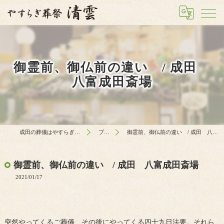
御霊前、御仏前の違い / 成田
八富成田斎場
成田の葬儀はやすらぎ葬祭 清雲
ブログ
御霊前、御仏前の違い / 成田 八富成田斎場
御霊前、御仏前の違い / 成田 八富成田斎場
2021/01/17
突然やってくるご葬儀、その後にやってくる四十九日法要。それら