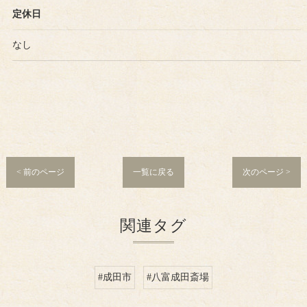
定休日
なし
< 前のページ
一覧に戻る
次のページ >
関連タグ
#成田市
#八富成田斎場