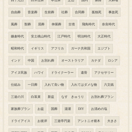
四十九日
白木位牌
本位牌
芝山
国内
寡婦
火葬場
自由葬
音楽葬
生前葬
社葬
合同葬
孤独死
事故死
風葬
獣葬
屈葬
伸展葬
古墳
飛鳥時代
奈良時代
鎌倉時代
安土桃山時代
江戸時代
明治時代
大正時代
昭和時代
イギリス
アフリカ
ガーナ共和国
エジプト
インド
中国
お別れ葬
オーストラリア
カナダ
ロシア
アイヌ民族
ハワイ
ドライクーラー
遺骨
アクセサリー
仕組み
一日葬
入れて良い物
入れてはダメな物
六文銭
三途の川
白装束
新盆
なす きゅうり
お別れ葬プラン
家族葬プラン
お盆
国葬
湯灌
DIY
お清めの塩
ドライアイス
お彼岸
三遊亭円楽
アントニオ猪木
大きさ