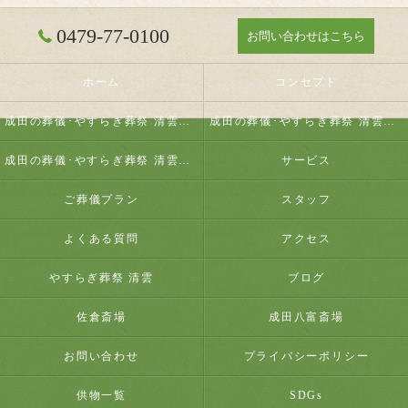
0479-77-0100
お問い合わせはこちら
ホーム
コンセプト
成田の葬儀･やすらぎ葬祭 清雲の口コミ情報
成田の葬儀･やすらぎ葬祭 清雲の評判
成田の葬儀･やすらぎ葬祭 清雲のお客様の声
サービス
ご葬儀プラン
スタッフ
よくある質問
アクセス
やすらぎ葬祭 清雲
ブログ
佐倉斎場
成田八富斎場
お問い合わせ
プライバシーポリシー
供物一覧
SDGs