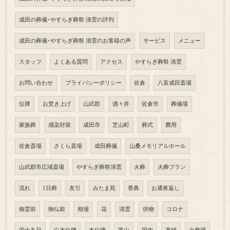
成田の葬儀･やすらぎ葬祭 清雲の評判
成田の葬儀･やすらぎ葬祭 清雲のお客様の声
サービス
メニュー
スタッフ
よくある質問
アクセス
やすらぎ葬祭 清雲
お問い合わせ
プライバシーポリシー
佐倉
八富成田斎場
位牌
お焚き上げ
山武郡
酒々井
佐倉市
葬儀場
家族葬
感染対策
成田市
芝山町
葬式
費用
佐倉斎場
さくら斎場
成田葬儀
山桑メモリアルホール
山武郡市広域斎場
やすらぎ葬祭清雲
火葬
火葬プラン
流れ
1日葬
友引
みたま苑
香典
お通夜返し
御霊前
御仏前
相場
花
清雲
供物
コロナ