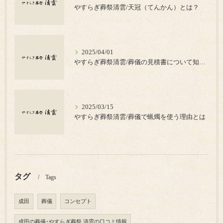
やすらぎ葬祭清雲/天冠（てんかん）とは？
2025/04/01
やすらぎ葬祭清雲/葬儀の見積書について知っておきたいポイント
2025/03/15
やすらぎ葬祭清雲/葬儀で蝋燭を使う理由とは
タグ
Tags
成田
葬儀
コンセプト
成田の葬儀･やすらぎ葬祭 清雲の口コミ情報