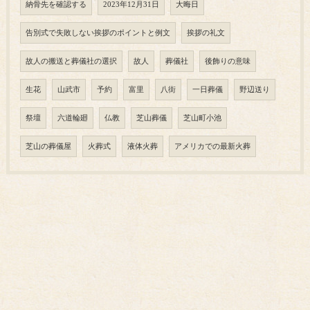
納骨先を確認する
2023年12月31日
大晦日
告別式で失敗しない挨拶のポイントと例文
挨拶の礼文
故人の搬送と葬儀社の選択
故人
葬儀社
後飾りの意味
生花
山武市
予約
富里
八街
一日葬儀
野辺送り
祭壇
六道輪廻
仏教
芝山葬儀
芝山町小池
芝山の葬儀屋
火葬式
液体火葬
アメリカでの最新火葬