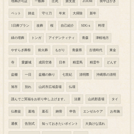
埋葬許可証
一般葬
圧死
旅支度
ZOOM
喪中はがき
ペット
師走
守り刀
年末
大掃除
新年
1日葬プラン
改葬
桜
自己紹介
SDGｓ
料理
緑の埋葬
トンガ
アイデンティティ
青森
津軽地方
やすらぎ葬祭
前火葬
もがり
青森県
古墳時代
東金
寺
愛媛城
成田空港
日本
精霊馬
精霊牛
どんす
盆棚
一日
盆棚の飾り
七世紀
清明際
沖縄県の清明
旭市
別れ
山武市広域斎場
仏壇
謹んでご冥福をお祈り申し上げます。
法要
山武郡斎場
タイ
仏教徒
墓地
墓石
納骨
申告
エンゼルケア
お布施
通夜
告別式
知っておきたいポイント
大負けな流れ