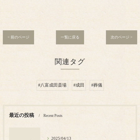
< 前のページ
一覧に戻る
次のページ >
関連タグ
#八富成田斎場
#成田
#葬儀
最近の投稿
Recent Posts
2025/04/13